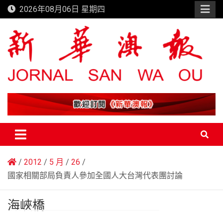
Skip
2026年08月06日 星期四
to
content
新華澳報
2012
5 月
26
國家相關部局負責人參加全國人大台灣代表團討論
海峽橋