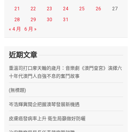
21
22
23
24
25
26
27
28
29
30
31
« 4 月
6 月 »
近期文章
重溫司打口摩天輪的歲月：音樂劇《澳門皇宮》演繹六
十年代澳門人自強不息的奮鬥故事
(無標題)
岑浩輝冀閩企把握澳琴發展新機遇
皮膚癌發病率上升 衛生局籲做好防曬