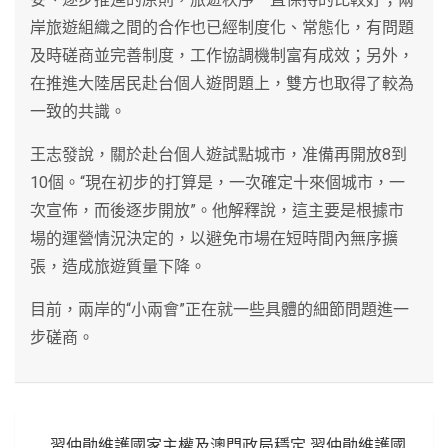
岸旅遊組織之間的合作也已經制度化、常態化，有問題
及時磋商並完善制度，工作協調機制富有成效；另外，
在推進大陸居民赴台個人遊問題上，雙方也取得了較為
一致的共識。
王志發說，關於赴台個人遊試點城市，准備再開放8到
10個。“現在初步的打算是，一次確定十來個城市，一
次宣佈，而後逐步開放”。他解釋說，這主要是根據市
場的運營情況決定的，以避免市場在短時間內無序擴
張，造成旅遊質量下降。
目前，兩岸的“小兩會”正在就一些具體的細節問題進一
步磋商。
文
習仲勛維護國家主權及澳門政局穩定 習仲勛維護國