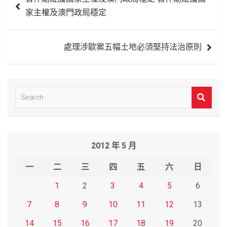
章
家主權及澳門政局穩定
導
覽
處理涉歐案五幅土地必須堅持法治原則
S
e
a
r
2012 年 5 月
c
h
一
二
三
四
五
六
日
1
2
3
4
5
6
7
8
9
10
11
12
13
14
15
16
17
18
19
20