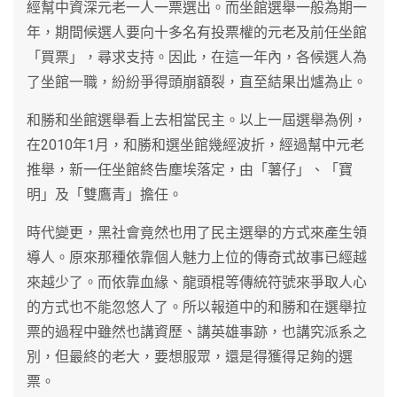
經幫中資深元老一人一票選出。而坐館選舉一般為期一
年，期間候選人要向十多名有投票權的元老及前任坐館
「買票」，尋求支持。因此，在這一年內，各候選人為
了坐館一職，紛紛爭得頭崩額裂，直至結果出爐為止。
和勝和坐館選舉看上去相當民主。以上一屆選舉為例，
在2010年1月，和勝和選坐館幾經波折，經過幫中元老
推舉，新一任坐館終告塵埃落定，由「薯仔」、「寶
明」及「雙鷹青」擔任。
時代變更，黑社會竟然也用了民主選舉的方式來產生領
導人。原來那種依靠個人魅力上位的傳奇式故事已經越
來越少了。而依靠血緣、龍頭棍等傳統符號來爭取人心
的方式也不能忽悠人了。所以報道中的和勝和在選舉拉
票的過程中雖然也講資歷、講英雄事跡，也講究派系之
別，但最終的老大，要想服眾，還是得獲得足夠的選
票。