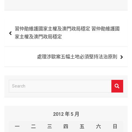
文
習仲勛維護國家主權及澳門政局穩定 習仲勛維護國
章
家主權及澳門政局穩定
導
覽
處理涉歐案五幅土地必須堅持法治原則
S
e
a
r
2012 年 5 月
c
h
一
二
三
四
五
六
日