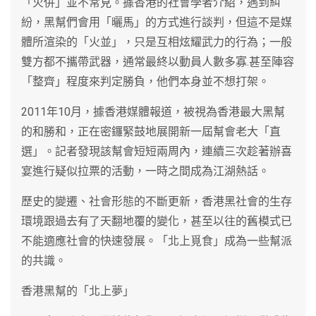
「火併」並不常見。據香港的社會學者介紹，遇到糾
紛，黑幫們會用「曬馬」的方式進行談判，但這不是媒
體所渲染的「火並」，只是互相炫耀武力的行為；一般
雙方都不攜帶武器，通常最終以動員人數多寡.甚至陣容
「整齊」程度來判定勝負，他們本身並不想打架。
2011年10月，據香港媒體報道，被視為香港最大黑幫
的和勝和，正在密鑼緊鼓地展開新一屆幫會老大「直
選」。記者發現該幫會短短兩周內，連續三次趁著辦喜
宴進行疑似拉票的活動，一時之間成為江湖熱話。
歷史的變遷、社會形態的不斷更新，香港黑社會的生存
環境跟過去有了天翻地覆的變化，甚至以往的舊模式已
不能適應社會的快速發展。「北上覓食」成為一些幫派
的共識。
香港黑幫的「北上夢」