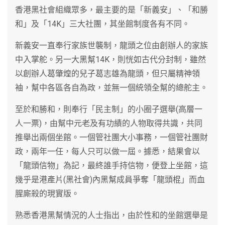
香港黑社會組織眾多，最主要的是「新義安」、「和勝
和」及「14K」三大社團，其坐館制度各有不同。
新義安一直奉行家族世襲制，龍頭之位由創辦人的家族
中入掌舵。另一大黑幫14K，則恍如古代分封制，雖然
以創辦人葛肇煌的兒子葛志雄為龍頭，但只屬精神領
袖，幫中各區各自為政，並無一個統領全幫的總舵主。
至於和勝和，則奉行「民主制」的小圈子選舉(高層一
人一票)，由幫中元老及有功績的人物取得共識，共同
推舉出兩個坐館。一個管社團大小事務，一個管社團財
政，兩年一任，每人只可以做一屆。據悉，結果會以
「龍頭信物」為記，最終誰手持信物，便登上坐館，這
幾乎是港產片(黑社會)內黑幫成員爭奪「龍頭棍」而血
腥廝殺的現實版。
熟悉香港黑幫情況的人士指出，由於性和的坐館選舉是