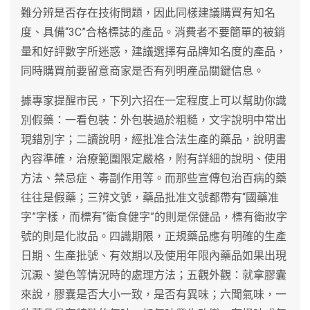
難分辨是否存在技術問題，因此同樣建議購買有知名
度、具備“3C”合格標誌的產品。消費者不要簡單的被銷
量和好評數字所迷惑，建議選擇有品牌知名度的產品，
同時購買前要留意商家是否有列明產品關鍵信息。
據專家提醒市民，下列六招在一定程度上可以幫助你識
別假藥：一看包裝：外包裝過於粗糙，文字說明中常出
現錯別字；二讀說明，經批准合法生產的藥品，說明書
內容準確，治療範圍限定嚴格，附有詳細的說明、使用
方法、禁忌症、毒副作用等。而那些宣傳包治百病的藥
往往是假藥；三辨文號，藥品批准文號都帶有“國藥准
字”字樣，而標有“衛食健字”的則是保健品，標有衛妝字
號的則是化妝品。四識期限，正規藥品應有明確的生產
日期、生產批號、有效期以及使用年限內藥品如果出現
沉澱、變色等情況時的處理方法；五觀外觀：就拿膠囊
來說，膠囊是否大小一致，是否有異味；六聞氣味，一