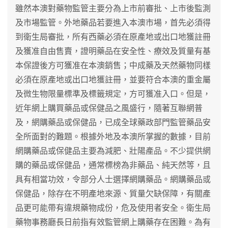
雖然本澳對藥物監管主要分為上市前審批、上市後監測
及市場監管。外地藥品若要進入本澳市場，首先必須得
到衛生局審批，所有西藥必須在原產地或出口地獲註冊
及獲准自由售賣，證明藥品在安全性、療效及質量有基
本保證後方可獲准在本澳銷售；中成藥及天然藥物同樣
必須在原產地或出口地獲註冊，並要符合本澳的重金屬
及微生物限量標準及標籤規定，方可獲准入口。但是，
近年網上購買藥品或保健品之風盛行，隨著互聯網普
及，網購藥品或保健品，已成全球藥政部門監管藥品安
全所面對的難題。根據外地及本澳所掌握的數據，目前
網購藥品或保健品主要為減肥、壯陽產品。不少提供網
購的藥品或保健品，通常標榜為非藥品、純天然等，且
具有相當功效，令部分人士選擇網購藥品。網購藥品或
保健品，除存在不明產地來源、質量欠缺保障，有關產
品更可能帶有違規藥物成份，危及使用者安全。衛生局
藥物事務廳長日前指有效監管網上購藥存在困難。為有