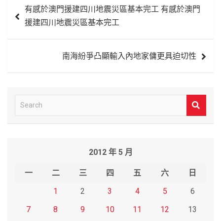
有感於澳門援建四川地震災區基本完工 有感於澳門
章
援建四川地震災區基本完工
導
覽
南海紛爭凸顯輸入內地家傭更具迫切性
S
e
a
r
2012 年 5 月
c
h
一
二
三
四
五
六
日
1
2
3
4
5
6
7
8
9
10
11
12
13