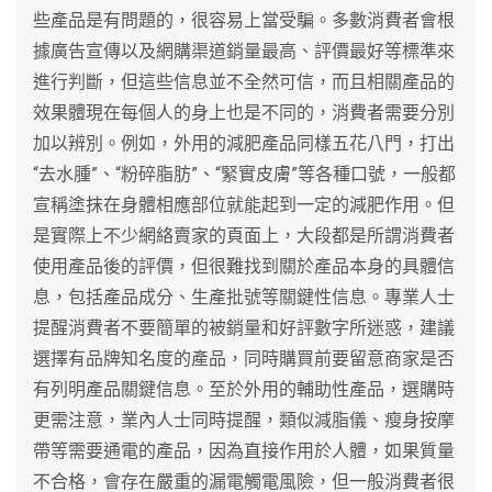
些產品是有問題的，很容易上當受騙。多數消費者會根
據廣告宣傳以及網購渠道銷量最高、評價最好等標準來
進行判斷，但這些信息並不全然可信，而且相關產品的
效果體現在每個人的身上也是不同的，消費者需要分別
加以辨別。例如，外用的減肥產品同樣五花八門，打出
“去水腫”、“粉碎脂肪”、“緊實皮膚”等各種口號，一般都
宣稱塗抹在身體相應部位就能起到一定的減肥作用。但
是實際上不少網絡賣家的頁面上，大段都是所謂消費者
使用產品後的評價，但很難找到關於產品本身的具體信
息，包括產品成分、生產批號等關鍵性信息。專業人士
提醒消費者不要簡單的被銷量和好評數字所迷惑，建議
選擇有品牌知名度的產品，同時購買前要留意商家是否
有列明產品關鍵信息。至於外用的輔助性產品，選購時
更需注意，業內人士同時提醒，類似減脂儀、瘦身按摩
帶等需要通電的產品，因為直接作用於人體，如果質量
不合格，會存在嚴重的漏電觸電風險，但一般消費者很