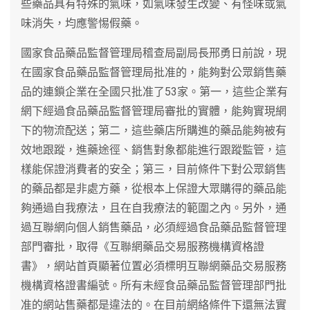
些藥品具有特殊的氣味，如氣味發生改變、有怪味或氣
味消失，均應警惕假藥。
國家食品藥品監督管理局稽查局副局長邢勇日前說，現
在國家食品藥品監督管理局批准的，能夠對公眾銷售藥
品的連鎖企業在全國只批准了53家。第一，這些企業有
網下經過食品藥品監督管理局審批的實體，能夠實現網
下的物流配送；第二，這些藥店所購進的藥品能夠被有
效地跟蹤，進藥途徑、銷售對象都能進行跟蹤監管，這
樣能保證消費者的安全；第三，目前條件下對公眾銷售
的藥品都是非處方藥，從根本上保證大眾購得的藥品能
夠通過自我療法，且在自我療法的範圍之內。另外，通
過互聯網向個人銷售藥品，必須經過食品藥品監督管理
部門審批，取得《互聯網藥品交易服務機構資格證
書》，網站首頁顯著位置必須標明互聯網藥品交易服務
機構資格證書編號。所有未經食品藥品監督管理部門批
准的網站售藥都是違法的。在目前網絡條件下還無法實