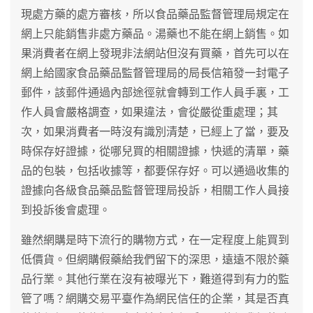
現處方藥的處方審核，所以食品藥品監督管理局規定在
網上只能銷售非處方藥品。湯藥也不能在網上銷售。如
果消費者在網上發現非法網站但沒有買藥，首先可以在
網上給國家食品藥品監督管理局的局長信箱發一封電子
郵件，該郵件通過內部途徑就會轉到工作人員手裏，工
作人員會嚴格調查，如果違法，會從嚴從重處理；其
次，如果消費者一時沒有識別清楚，已經上了當，要及
時保存好證據，從哪兒買的相關證據，快遞的清單，藥
品的包裝，包括收據等，都要保存好。可以通過收集的
證據向各級食品藥品監督管理局投訴，相關工作人員接
到投訴後會處理。
雖然網購是時下流行的購物方式，在一定程度上能買到
低價貨。但網購假藥給我們留下的深思，遠遠不限於藥
品行業。其他行業在沒有被曝光下，難道得到有力的監
管了嗎？網購交易平臺作為網民信任的企業，其是否真