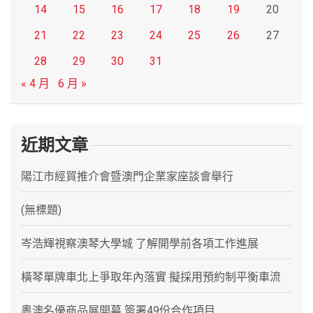
14
15
16
17
18
19
20
21
22
23
24
25
26
27
28
29
30
31
« 4 月
6 月 »
近期文章
陽江市經貿推介會暨澳門企業家座談會舉行
(無標題)
岑浩輝視察澳琴大學城 了解開學前各項工作進展
橫琴單牌車北上爭取年內落實 擬採用預約制平衡車流
粵澳名優商品展開幕 簽署49份合作項目