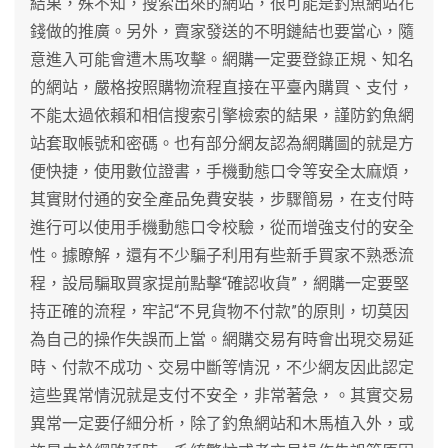
結果，殊不知，搜索出來的網站，很可能是釣魚網站花
錢做的推廣。另外，賣家發送的不明鏈結也要當心，隨
意進入可能會遭木馬攻擊。網購一定要登錄正規、知名
的網站，嚴格按照購物流程直接在平臺內購買、支付，
不能太過依賴和相信搜索引擎檢索的結果，謹防釣魚網
站套取帳號和密碼。也有部分網友認為網購圖的就是方
便快捷，使用數位證書，手機動態口令等安全太麻煩，
其實財付通的安全產品免費安裝，步驟簡易，在支付時
進行可以使用手機動態口令校驗，從而增強支付的安全
性。據瞭解，還有不少騙子利用有些新手買家不熟悉流
程，設局騙取買家提前點擊“確認收貨”，網購一定要堅
持正確的流程，牢記“不見貨物不付款”的原則，切莫因
為自己的操作失誤而上當。網購交易有時會出現交易延
時、付款不成功、交易中斷等情況，不少網友因此認定
這些異常情況就是支付不安全，非常著急，。其實交易
異常一定要仔細分析，除了釣魚網站和木馬植入外，或