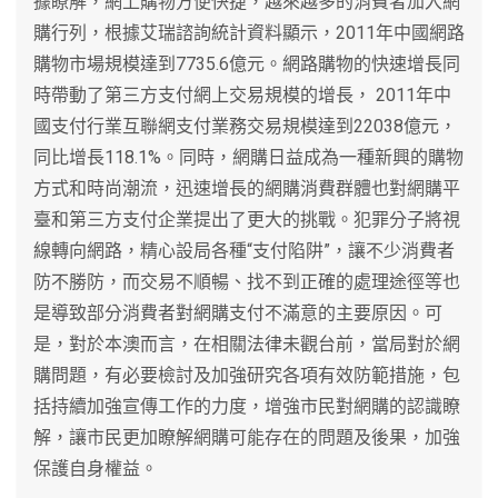
據瞭解，網上購物方便快捷，越來越多的消費者加入網
購行列，根據艾瑞諮詢統計資料顯示，2011年中國網路
購物市場規模達到7735.6億元。網路購物的快速增長同
時帶動了第三方支付網上交易規模的增長， 2011年中
國支付行業互聯網支付業務交易規模達到22038億元，
同比增長118.1%。同時，網購日益成為一種新興的購物
方式和時尚潮流，迅速增長的網購消費群體也對網購平
臺和第三方支付企業提出了更大的挑戰。犯罪分子將視
線轉向網路，精心設局各種“支付陷阱”，讓不少消費者
防不勝防，而交易不順暢、找不到正確的處理途徑等也
是導致部分消費者對網購支付不滿意的主要原因。可
是，對於本澳而言，在相關法律未觀台前，當局對於網
購問題，有必要檢討及加強研究各項有效防範措施，包
括持續加強宣傳工作的力度，增強市民對網購的認識瞭
解，讓市民更加瞭解網購可能存在的問題及後果，加強
保護自身權益。