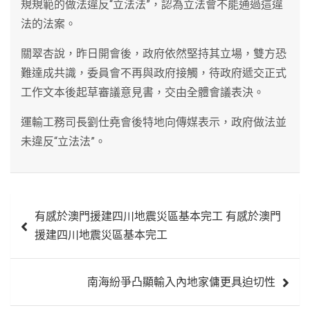
規規範的做法違反“立法法”，認為立法會不能通過這違
法的法案。
關翠杏說，昨日開會後，政府依然堅持其立場，雙方恐
難達成共識，委員會不再與政府接觸，待政府遞交正式
工作文本後起草審議意見書，交由全體會議表決。
運輸工務司長劉仕堯會後特地向傳媒表示，政府做法並
未違反“立法法”。
文
有感於澳門援建四川地震災區基本完工 有感於澳門
章
援建四川地震災區基本完工
導
覽
南海紛爭凸顯輸入內地家傭更具迫切性