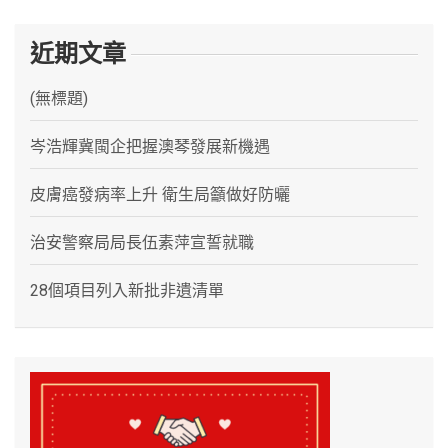
近期文章
(無標題)
岑浩輝冀閩企把握澳琴發展新機遇
皮膚癌發病率上升 衛生局籲做好防曬
治安警察局局長伍素萍宣誓就職
28個項目列入新批非遺清單