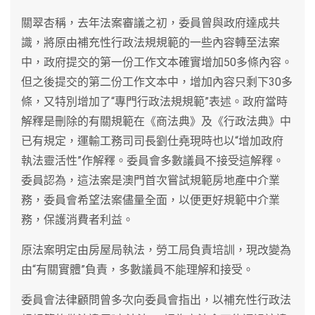
關翠杏稱，去年法案審議之初，委員曾與政府達成共
識，將原由補充性行政法規規範的一些內容轉至法案
中，政府提交的第一份工作文本確實增加50多條內容。
但之後提交的第二份工作文本中，增加內容只剩下30多
條，又特別增加了“專門行政法規規範”表述。政府當時
解釋是刪除的有關規範在《商法典》及《行政法典》中
已有規定，運輸工務司司長劉仕堯現時也以“增加政府
執法靈活性”作解釋。委員會多數議員不接受這解釋。
委員認為，這法案是澳門首次嘗試規範房地產中介業
務，委員會希望法案儘量全面，以便更好規範中介業
務，保護消費者利益。
原法案明定由房屋局執法，勞工局負責培訓，現改變為
由“有關實體”負責，多數議員不能理解和接受。
委員會法律顧問曾多次向委員會指出，以補充性行政法