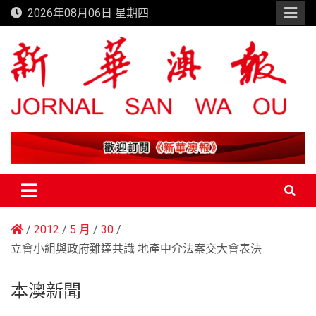
Skip
2026年08月06日 星期四
to
content
新華澳報
2012
5 月
30
立會小組與政府難達共識 地產中介法案交大會表決
本澳新聞