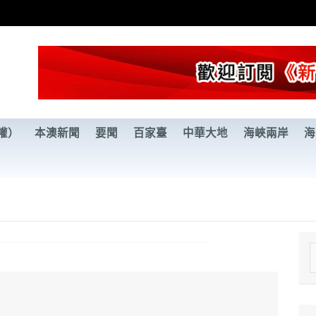
權）
本澳新聞
要聞
百家臺
中華大地
海峽兩岸
海
e
a
r