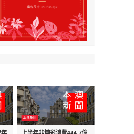
本澳新聞
按年
上半年非博彩消費444.7億