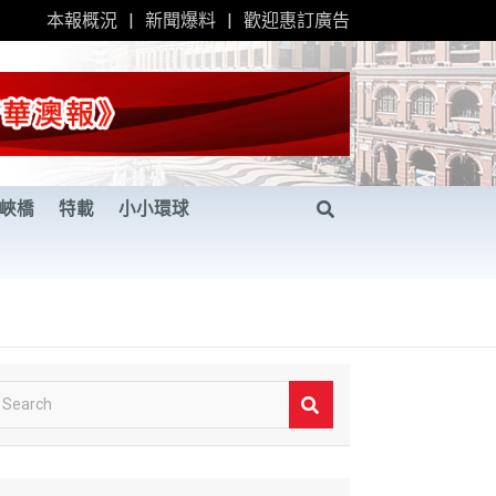
本報概況
新聞爆料
歡迎惠訂廣告
峽橋
特載
小小環球
S