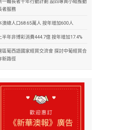
新一輪長者十年行動計劃 設四專責小組推動
長者服務
本澳總人口68.65萬人 按年增加600人
上半年非博彩消費444.7億 按年增加17.4%
灣區葡西語國家經貿交流會 探討中葡經貿合
作新路徑