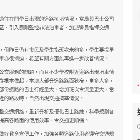
c
h
過往在開學日出現的道路擁堵情況，當局與巴士公司
區、引入罰則監控非法泊車者、加派警員指揮交通
，但昨日仍有市民及學生指班次未夠多，學生要提早
車亦很擠迫，希望有關方面能再進一步改善情況。
公交服務的問題，而且不少學校附近道路出現堵車情
從根本做起。本澳大部分道路路面狹窄，車多人多，
«
部份道路的巴士行經量大，增加班次令流量更大，當
近的路段時，自然出現交通擠塞情況。
整交通網絡，重新分析及優化巴士路線，科學規劃各
提高各路面的使用效率，令交通更順暢。
做好教育宣傳工作，加強各類道路使用者遵守交通規