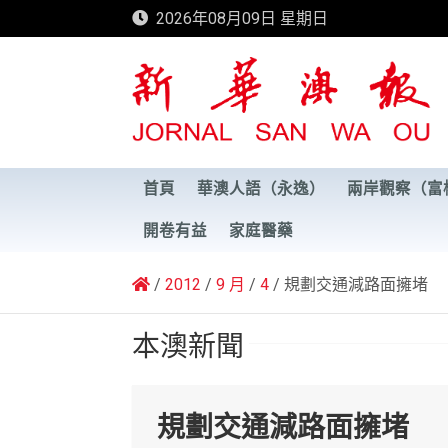
Skip
2026年08月09日 星期日
to
content
新華澳報
首頁
華澳人語（永逸）
兩岸觀察（富
開卷有益
家庭醫藥
2012
9 月
4
規劃交通減路面擁堵
本澳新聞
規劃交通減路面擁堵