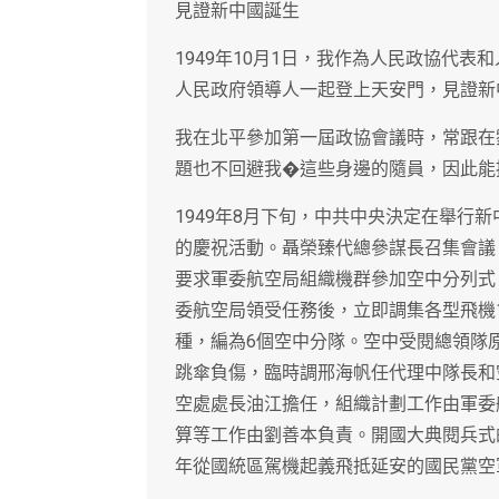
見證新中國誕生
1949年10月1日，我作為人民政協代
人民政府領導人一起登上天安門，見證新
我在北平參加第一屆政協會議時，常跟在
題也不回避我�這些身邊的隨員，因此能
1949年8月下旬，中共中央決定在舉行
的慶祝活動。聶榮臻代總參謀長召集會議
要求軍委航空局組織機群參加空中分列式
委航空局領受任務後，立即調集各型飛機
種，編為6個空中分隊。空中受閱總領隊
跳傘負傷，臨時調邢海帆任代理中隊長和
空處處長油江擔任，組織計劃工作由軍委
算等工作由劉善本負責。開國大典閱兵式
年從國統區駕機起義飛抵延安的國民黨空