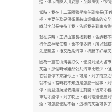
進，佯示由陝入川姿態，至鄭州後，卻悄
當時，我在十二軍隨營學校任副校長(王
戒，主要任務是保衛馬鞍山鋼鐵廠的安全
織部李部長接待了我，告訴我先到南京集
就在這時，王近山軍長找到我，告訴我不
行什麼神秘任務，也不便多問，所以就跟
先是騎馬，後又改乘汽車，折騰了好幾天
因為一直在山溝裏打仗，也沒到過大城市
笑話。那個時候雖然公共汽車比較少，但
它就會停下來讓你上。可是，到了南京之
就不理。當時我不知道是怎麼一回事，到
停，而且還繞過去繼續往前開。後來才看
車站才能停。到了晚上，看到電燈也感到
煙，可怎麼也點不著，這樣的笑話可多了