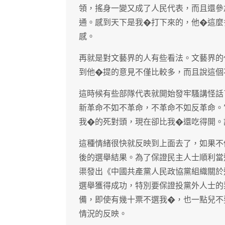
領，搖身一變又成了人民代表，而且還參
通。感到天下是我�打下來的，他�這麼
感。
再就是對文藝界的人有些看法。文藝界的
到他�提的意見不僅比較多，而且說這個
這時候有些部隊代表就開始發牢騷講怪話
新革命不如不革命，不革命不如反革命。
我�的死對頭，現在卻比我�還吃得開。
這種情緒很快就反映到上面去了，如果不
後的選舉結果。為了保證民主人士順利當
渠發出《中國共產黨人民政協黨組織關於
選舉獲得成功，特別要保證投黨外人士的
備，即使有幾十票不選我�，也一點兒不
情況的反映。