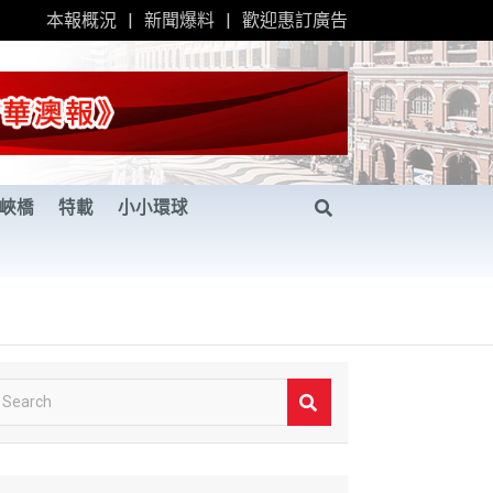
本報概況
新聞爆料
歡迎惠訂廣告
峽橋
特載
小小環球
S