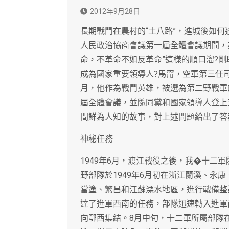
2012年9月28日
長期戰鬥在農村的“土八路”，進城後如何
人民政治協商會議第一屆全體會議期間，
命，不革命不如反革命”這樣的順口溜?
成為國家重要領導人?馬甯，空軍第三任司令
月，他作為戰鬥英雄，被選為第二野戰軍
屆全體會議，並隨同黨和國家領導人登上
間鮮為人知的故事，對上述問題給出了答
神秘任務
1949年6月，渡江戰役之後，我�十二
野部隊於1949年6月初在浙江蘭溪、永
當塗、繁昌和江蘇溧水地區，進行戰備整
達了進軍西南的任務，部隊迅速轉入進軍
向鄂西集結。8月中旬，十二軍所屬部隊