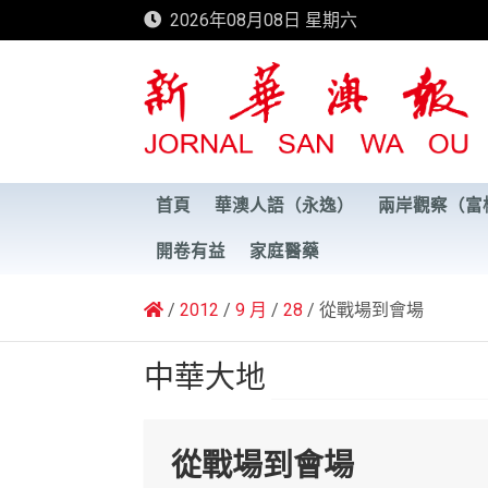
Skip
2026年08月08日 星期六
to
content
新華澳報
首頁
華澳人語（永逸）
兩岸觀察（富
開卷有益
家庭醫藥
2012
9 月
28
從戰場到會場
中華大地
從戰場到會場