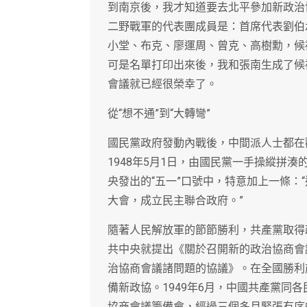
到南京後，我才知道要去北平參加新政治
二野戰軍的代表團成員是：首席代表劉伯
小堂、布克、廖運周、曾克、高樹勳，候
可是名單打印出來後，我和張南生成了候
會議就已經很榮幸了。
從“想不通”到“大轉彎”
國民黨政府發動內戰後，中間派人士都在
1948年5月1日，由國民黨一手操縱拼
央發出的“五一”口號中，特意加上一條：
大會，成立民主聯合政府。”
隨著人民解放軍的節節勝利，共產黨取得政
共中央就提出《關於召開新的政治協商會
治協商會議諸問題的協議》。在全國勝利
備新政協。1949年6月，中國共產黨同
協商會議籌備會，經過三個多月緊張有序