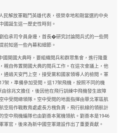
表和人民解放軍戰鬥英雄代表，很榮幸地和剛當選的中央
中國誕生這一歷史性時刻。
劉伯承司令員身邊，首長�研究討論閱兵式的一些問
提前知道一些內幕和細節。
新中國開國大典時，要組織閱兵和群眾集會，進行隆重
，親自佈置開國大典的閱兵工作。在這次會議上，他
，通過天安門上空，接受黨和國家領導人的檢閱。軍
17架，準備參加受閱。這17架飛機，按照不同的機
原由徐兆文擔任，後因他在飛行訓練中飛機發生故障
空中受閱總領隊。空中受閱的地面指揮由華北軍區航
航空局作戰教育處處長方槐負責，飛行航線的領航計
的空中飛機編隊也由劉善本駕機領航。劉善本是1946
軍軍官，後來為新中國空軍建設作出了重要貢獻。