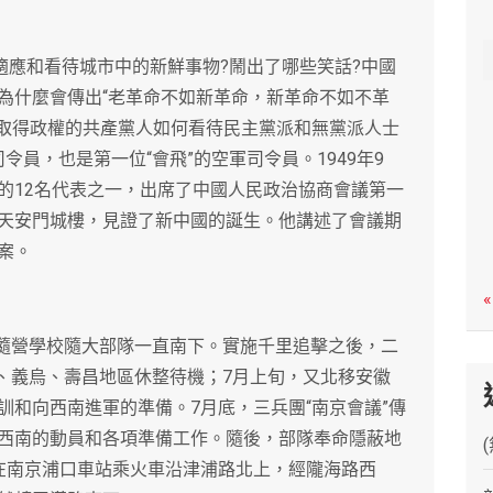
c
h
適應和看待城市中的新鮮事物?鬧出了哪些笑話?中國
為什麼會傳出“老革命不如新革命，新革命不如不革
剛取得政權的共產黨人如何看待民主黨派和無黨派人士
員，也是第一位“會飛”的空軍司令員。1949年9
的12名代表之一，出席了中國人民政治協商會議第一
天安門城樓，見證了新中國的誕生。他講述了會議期
案。
«
軍隨營學校隨大部隊一直南下。實施千里追擊之後，二
康、義烏、壽昌地區休整待機；7月上旬，又北移安徽
訓和向西南進軍的準備。7月底，三兵團“南京會議”傳
西南的動員和各項準備工作。隨後，部隊奉命隱蔽地
在南京浦口車站乘火車沿津浦路北上，經隴海路西