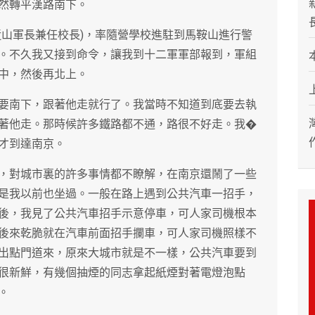
然轉平漢路南下。
近山軍長兼任校長)，率隨營學校進駐到馬鞍山進行警
。不久我又接到命令，讓我到十二軍軍部報到，軍組
中，然後再北上。
要南下，跟著他走就行了。我當時不知道到底要去執
著他走。那時候許多鐵路都不通，路很不好走。我�
才到達南京。
，對城市裏的許多事情都不瞭解，在南京還鬧了一些
是我以前也坐過。一般在路上遇到公共汽車一招手，
後，我見了公共汽車招手示意停車，可人家司機根本
後來乾脆就在汽車前面招手攔車，可人家司機照樣不
出點門道來，原來大城市就是不一樣，公共汽車要到
很新鮮，有幾個抽煙的同志拿起紙煙對著電燈泡點
。