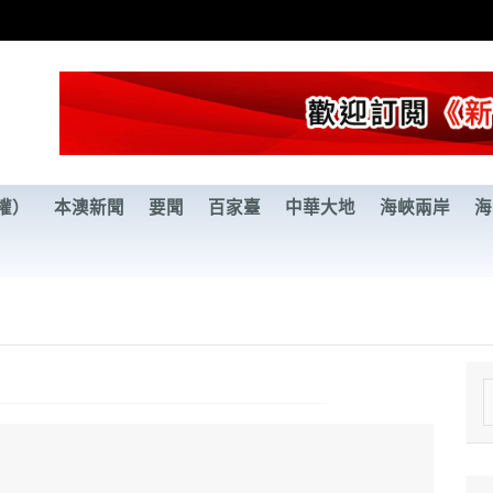
權）
本澳新聞
要聞
百家臺
中華大地
海峽兩岸
海
e
a
r