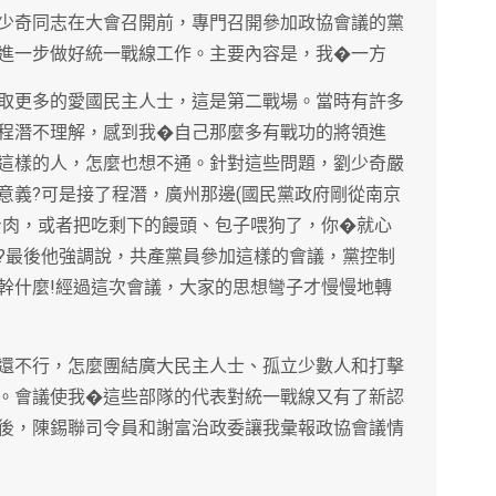
少奇同志在大會召開前，專門召開參加政協會議的黨
進一步做好統一戰線工作。主要內容是，我�一方
取更多的愛國民主人士，這是第二戰場。當時有許多
程潛不理解，感到我�自己那麼多有戰功的將領進
這樣的人，怎麼也想不通。針對這些問題，劉少奇嚴
意義?可是接了程潛，廣州那邊(國民黨政府剛從南京
斤肉，或者把吃剩下的饅頭、包子喂狗了，你�就心
?最後他強調說，共產黨員參加這樣的會議，黨控制
幹什麼!經過這次會議，大家的思想彎子才慢慢地轉
還不行，怎麼團結廣大民主人士、孤立少數人和打擊
。會議使我�這些部隊的代表對統一戰線又有了新認
後，陳錫聯司令員和謝富治政委讓我彙報政協會議情