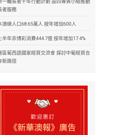
新一輪長者十年行動計劃 設四專責小組推動
長者服務
本澳總人口68.65萬人 按年增加600人
上半年非博彩消費444.7億 按年增加17.4%
灣區葡西語國家經貿交流會 探討中葡經貿合
作新路徑