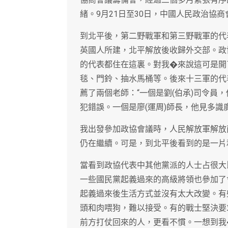
緒。9月21日至30日，中國人民政治協
到北平後，第二野戰軍和第三野戰軍的代
英國人所建，北平解放後收歸外交部。政
的代表都住在這裏。對我�來說這可是開了
毯、門鈴、抽水馬桶等。後來十三軍的代
薦了兩個老師：“一個是劉(伯承)司令員
犯錯誤。一個是廖(運周)師長，他見多識
我出發參加政協會議時，人民解放軍解放
仍在繼續。可是，到北平後看到的是一片
當看到政協代表中其他黨派的人士占很大
一些國民黨起義過來的高級將領也參加了
起義過來後生活方式並沒有太大改變。有
頭和肉喂狗，難以接受。有的戰士堅決要
前方打仗回來的人，更看不慣。一想到我