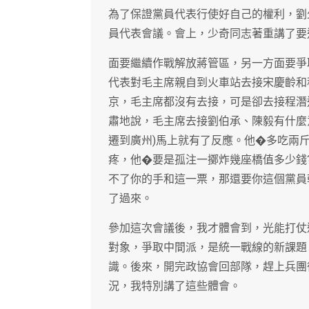
為了保證黨員代表行使好自己的權利，劉
員代表會議。會上，少奇同志著重講了要
面要繼續作戰解放蔣管區，另一方面要爭
代表對毛主席親自到火車站去接宋慶齡和
京，毛主席都沒有去接，可是卻去接程潛
肅地說，毛主席去接劉伯承、陳毅有什麼
遷到廣州)馬上就有了反應。他�多吃兩
疼，他�要是孤注一擲炸幾座橋值多少錢
不了你的手和這一票，那還要你這個黨員
了過來。
參加這次會議後，我才體會到，光能打仗
對象，爭取中間派，是統一戰線的新課題
識。後來，開完政協會回部隊，趕上兵團
況，我特別講了這些體會。