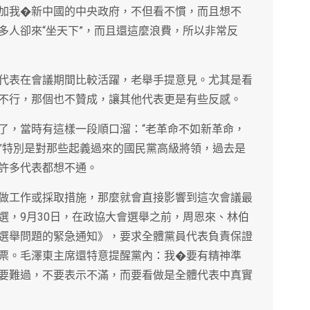
加我�新中國的中央政府，不但看不慣，而且想不
多人卻來“坐天下”，而且還這麼浪費，所以非常反
代表在會議期間比較活躍，老舉手提意見。尤其是看
不行，那個也不贊成，讓其他代表更是有些反感。
了，當時有這樣一段順口溜：“老革命不如新革命，
”特別是對那些起義過來的國民黨高級將領，過去是
許多代表都想不通。
做工作或採取措施，那麼就會直接影響到這次會議最
選，9月30日，在政協大會選舉之前，周恩來、林伯
選舉問題的緊急通知》，要求全體黨員代表負責保證
票。毛澤東主席還特意提醒黨內：我�要有精神準
要難過，不要表示不滿，而要看做是全體代表中真實