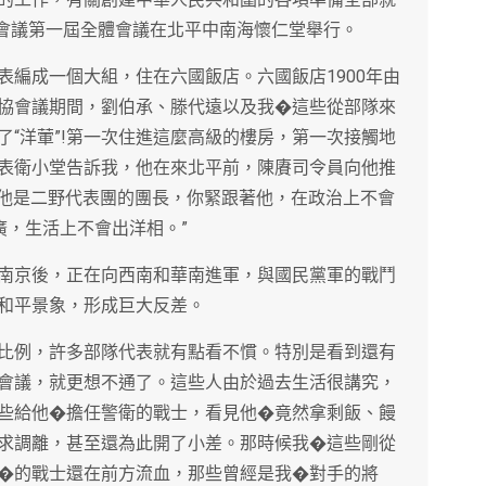
商會議第一屆全體會議在北平中南海懷仁堂舉行。
表編成一個大組，住在六國飯店。六國飯店1900年由
協會議期間，劉伯承、滕代遠以及我�這些從部隊來
“洋葷”!第一次住進這麼高級的樓房，第一次接觸地
表衛小堂告訴我，他在來北平前，陳賡司令員向他推
，他是二野代表團的團長，你緊跟著他，在政治上不會
廣，生活上不會出洋相。”
南京後，正在向西南和華南進軍，與國民黨軍的戰鬥
和平景象，形成巨大反差。
比例，許多部隊代表就有點看不慣。特別是看到還有
會議，就更想不通了。這些人由於過去生活很講究，
些給他�擔任警衛的戰士，看見他�竟然拿剩飯、饅
求調離，甚至還為此開了小差。那時候我�這些剛從
�的戰士還在前方流血，那些曾經是我�對手的將