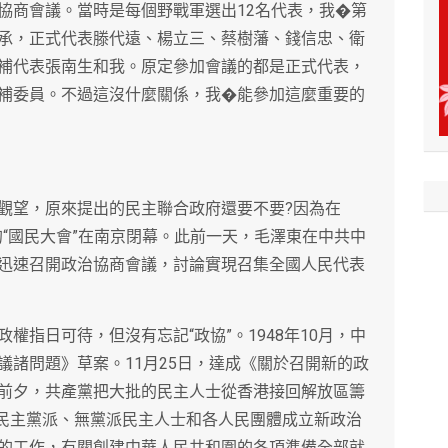
協商會議。當時是每個野戰軍選出12名代表，我�第
承，正式代表滕代遠、楊立三、蔡樹藩、錢信忠、衛
補代表張南生和我。原定參加會議的都是正式代表，
補委員。不過這沒什麼關係，我�能參加這麼重要的
觀望，原來提出的民主聯合政府還要不要?因為在
湊的“國民大會”在南京閉幕。此前一天，毛澤東在中共中
“迅速召開政治協商會議，討論實現召集全國人民代表
權指日可待，但沒有忘記“政協”。1948年10月，中
議諸問題》草案。11月25日，達成《關於召開新的政
前夕，共產黨把大批的民主人士從香港接回解放區籌
各民主黨派、無黨派民主人士和各人民團體成立新政治
的工作，有關創建中華人民共和圍的各項準備全部就