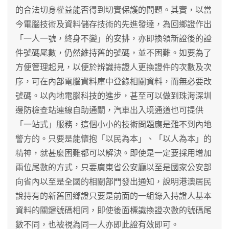
的合法切身權益能否得到切實保護的問題。其實，以當
今電腦技術及資料儲存技術的先進發達，為回鄉證作出
「一人一號，終身不變」的安排，亦即換領新證後的證
件號碼尾數，仍然維持舊的號碼，並不困難。如要為了
方便管理起見，以便於辨識持證人更換證件的次數及次
序，可在內部電腦資料庫中登錄相關資料，而無必要改
號碼。以內地電腦科技的進步，甚至可以做到珠海深圳
邊防檢查站連線自助通關，汽車出入境通道也可提供
「一站式」服務，這個小小的技術問題應是難不到內地
警方的。只要是能懷抱「以民為本」、「以人為本」的
精神，就甚麼困難都可以解決。即使是一定要採用增加
兩位尾數的方式，只要廣東省公安廳以至是國家公安部
向省內以至是全國的相關部門發出通知，說明港澳居民
說持有的新舊回鄉證只要是前面的一組錄入持證人基本
資料的關鍵號碼相同，即使後面標識換證次數的號碼尾
數不同，也被視為同一人亦即此證有效即可。