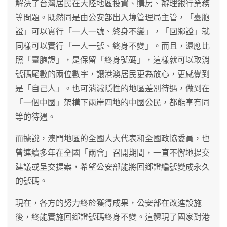
解決了台灣居民在大陸地區投資、購房、辦理銀行業務
等問題。既然同是由公安部出入境管理局主管，「臺胞
證」可以實行「一人一號、終身不變」，「回鄉證」就
同樣可以實行「一人一號、終身不變」。而且，還應比
照「臺胞證」，是保留「終身號碼」，這樣就可以取消
號碼尾數的兩位數字，讓港澳居民更為放心，更感覺到
是「自己人」。也可消減隱性的地區差別待遇，做到在
「一個中國」架構下兩岸四地的中國公民，都能享有同
等的待遇。
而據說，澳門地區的全國人大代表和全國政協委員，也
曾連續多年在全國「兩會」召開期間，一直不懈地提交
建議或呈交提案，希望公安部能將回鄉證編號變成永久
的號碼。
現在，各方的努力終於獲得成果，公安部在改進設施
後，終能實施回鄉證號碼終身不變。這體現了國家對港