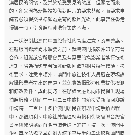
澳居民的關懷、及樂於接受意見的態度。但隨之而來
的，卻又因為新製證設備對照片的要求甚嚴，而要求申
請者必須提交標準頗為嚴苛的照片光碟。此事曾在香港
擾攘一時，引發照相沖洗行業的不滿。
此一狀況引起澳門中國旅行社的高度注意，及早籌謀。
在新版回鄉證尚未頒發之前，就與澳門攝影沖印業商會
合作，組織該會所屬會員及有需要的攝影業者進行技術
培訓，除為攝影業者講述新版回鄉證相片採集標準、技
術要求、注意事項外，澳門中旅社技術人員還在現場講
解攝影業者提出的問題，並免費為攝影沖印業提供檢測
和修改軟件。與此同時，在辦證大廳也向市民提供現場
拍照服務。因而在一月二日中旅社開始接受新版回鄉證
申請時，三百七十多位澳門居民在辦理申請手續過程
中，都很順利。中旅社總經理柯海帆和街坊會聯合總會
會長姚鴻明還向首名申請者送上鮮花。這一次，澳門中
旅社再次弘揚了其創辦人柯正平先生的盡忠服務澳門同