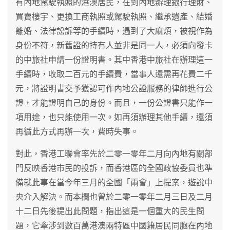
有內地駕駛執照的港澳居民，在到內地辦理銀行理財、
買賣樓宇、更換工商執照或駕駛執照、繼承遺產、結婚
離婚、法律訟訴等的手續時，遇到了大麻煩，被視作為
身份不符，新舊證的持有人並非是同一人，必須向發卡
的中旅社申請一份證明書。其中香港中旅社在辦理這一
手續時，收取二百元的手續費，當事人還需再花費二千
元，將證明書交予獲認可作內地公證服務的律師進行公
證，才能證明自己的身份。而且，一份公證書只能作一
項用途，也只能使用一次。如再須辦理其他手續，還須
再循此方式再辦一次，費時失事。
對此，香港工聯會率先於二零一零年二月向內地有關部
門反映香港市民的投訴，而香港區的全國政協委員也準
備就此事在當今年三月的全國「兩會」上提案，遊說中
央介入解決。而本欄也曾於二零一零年二月三日及二月
十二日先後提出此問題，指出這是一個重大的民生問
題，它牽涉到數百萬港澳兩特區中國籍居民同胞在內地