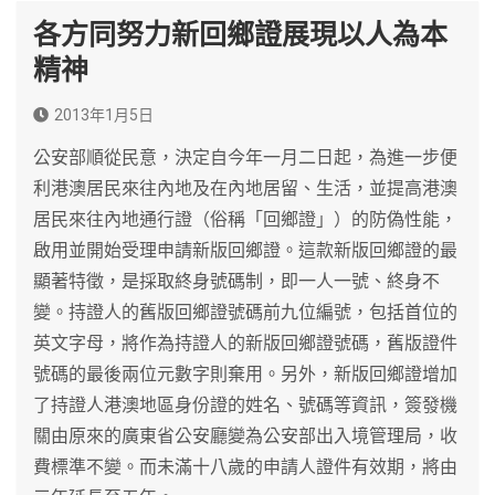
各方同努力新回鄉證展現以人為本
精神
2013年1月5日
公安部順從民意，決定自今年一月二日起，為進一步便
利港澳居民來往內地及在內地居留、生活，並提高港澳
居民來往內地通行證（俗稱「回鄉證」）的防偽性能，
啟用並開始受理申請新版回鄉證。這款新版回鄉證的最
顯著特徵，是採取終身號碼制，即一人一號、終身不
變。持證人的舊版回鄉證號碼前九位編號，包括首位的
英文字母，將作為持證人的新版回鄉證號碼，舊版證件
號碼的最後兩位元數字則棄用。另外，新版回鄉證增加
了持證人港澳地區身份證的姓名、號碼等資訊，簽發機
關由原來的廣東省公安廳變為公安部出入境管理局，收
費標準不變。而未滿十八歲的申請人證件有效期，將由