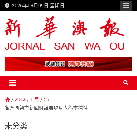
Skip
2026年08月09日 星期日
to
content
新華澳報
2013
1 月
5
各方同努力新回鄉證展現以人為本精神
未分类