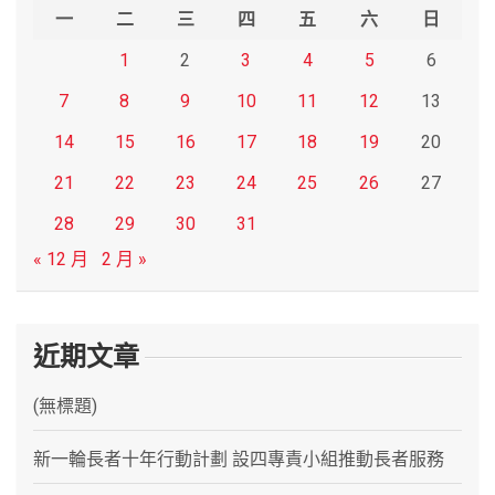
h
一
二
三
四
五
六
日
1
2
3
4
5
6
7
8
9
10
11
12
13
14
15
16
17
18
19
20
21
22
23
24
25
26
27
28
29
30
31
« 12 月
2 月 »
近期文章
(無標題)
新一輪長者十年行動計劃 設四專責小組推動長者服務