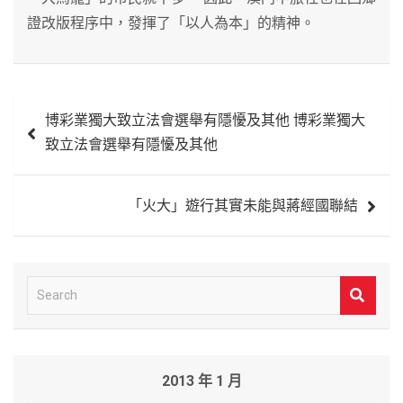
證改版程序中，發揮了「以人為本」的精神。
文
博彩業獨大致立法會選舉有隱懮及其他 博彩業獨大
章
致立法會選舉有隱懮及其他
導
覽
「火大」遊行其實未能與蔣經國聯結
S
e
a
r
2013 年 1 月
c