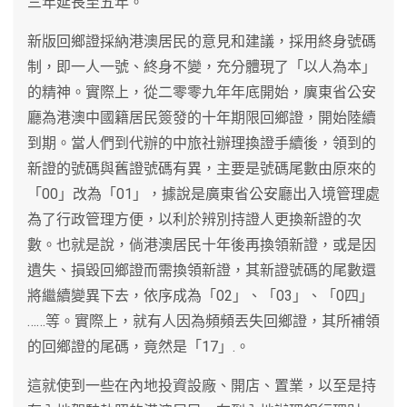
三年延長至五年。
新版回鄉證採納港澳居民的意見和建議，採用終身號碼
制，即一人一號、終身不變，充分體現了「以人為本」
的精神。實際上，從二零零九年年底開始，廙東省公安
廳為港澳中國籍居民簽發的十年期限回鄉證，開始陸續
到期。當人們到代辦的中旅社辦理換證手續後，領到的
新證的號碼與舊證號碼有異，主要是號碼尾數由原來的
「00」改為「01」，據說是廣東省公安廳出入境管理處
為了行政管理方便，以利於辨別持證人更換新證的次
數。也就是說，倘港澳居民十年後再換領新證，或是因
遺失、損毀回鄉證而需換領新證，其新證號碼的尾數還
將繼續變異下去，依序成為「02」、「03」、「0四」
……等。實際上，就有人因為頻頻丟失回鄉證，其所補領
的回鄉證的尾碼，竟然是「17」.。
這就使到一些在內地投資設廠、開店、置業，以至是持