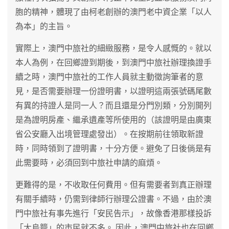
胞的精神，體現了由柯老創辦的澳門老中資企業「以人
為本」的主旨。
實際上，澳門中旅社的細緻服務，是令人感慨的。就以
本人為例，在回鄉證到期後，到澳門中旅社辦理換證手
續之時，澳門中旅社的工作人員就主動徵詢筆者的意
見，是否需要辦理一份證明書，以證明這兩張號碼尾數
有異的持證人是同一人？而且還是分門別類，分別開列
是為證明房產、繼承遺產等所使用的（該證明是由廣東
省公安廳入出境管理處發出）。在按期前往領取新證
時，同時領到了證明書，十分方便。避免了日後倘是有
此需要時，必須回到中旅社申請的麻煩。
更難得的是，不收取任何費用。但有需要者到真正辦理
有關手續時，仍需到律師行辦理公證書。不過，由於澳
門中旅社有事先進行「安民告示」，故像香港那樣投訴
「大烏籠」的市民就不多。 因此，澳門中旅社也在回鄉