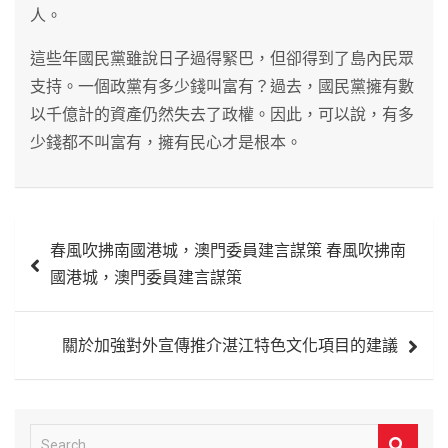
人。
這些年國民黨雖說日子過得緊巴，但卻得到了島內民眾
支持。一個政黨有多少錢叫富有？過去，國民黨擁有數
以千億計的資產仍然失去了政權。因此，可以說，有多
少錢都不叫富有，擁有民心才是根本。
文
春風吹拂南國港城，澳門委員建言謀策 春風吹拂南
章
國港城，澳門委員建言謀策
導
覽
關於加強對外宣傳推介湛江特色文化項目的建議
S