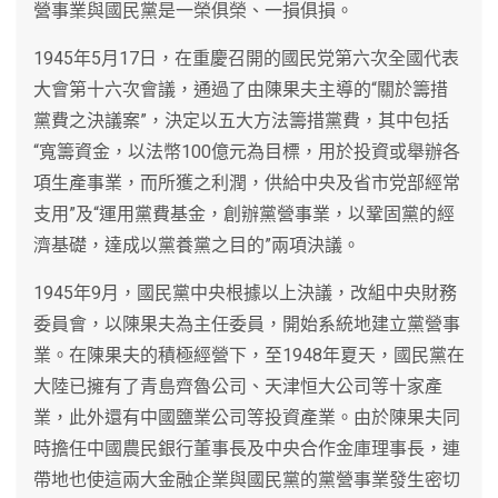
營事業與國民黨是一榮俱榮、一損俱損。
1945年5月17日，在重慶召開的國民党第六次全國代表
大會第十六次會議，通過了由陳果夫主導的“關於籌措
黨費之決議案”，決定以五大方法籌措黨費，其中包括
“寬籌資金，以法幣100億元為目標，用於投資或舉辦各
項生產事業，而所獲之利潤，供給中央及省市党部經常
支用”及“運用黨費基金，創辦黨營事業，以鞏固黨的經
濟基礎，達成以黨養黨之目的”兩項決議。
1945年9月，國民黨中央根據以上決議，改組中央財務
委員會，以陳果夫為主任委員，開始系統地建立黨營事
業。在陳果夫的積極經營下，至1948年夏天，國民黨在
大陸已擁有了青島齊魯公司、天津恒大公司等十家產
業，此外還有中國鹽業公司等投資產業。由於陳果夫同
時擔任中國農民銀行董事長及中央合作金庫理事長，連
帶地也使這兩大金融企業與國民黨的黨營事業發生密切