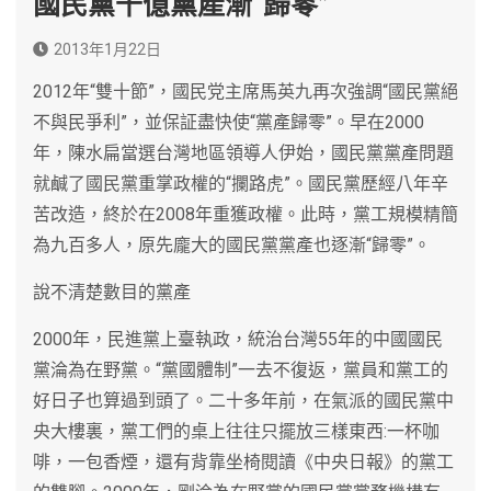
國民黨千億黨產漸“歸零”
2013年1月22日
2012年“雙十節”，國民党主席馬英九再次強調“國民黨絕
不與民爭利”，並保証盡快使“黨產歸零”。早在2000
年，陳水扁當選台灣地區領導人伊始，國民黨黨產問題
就鹹了國民黨重掌政權的“攔路虎”。國民黨歷經八年辛
苦改造，終於在2008年重獲政權。此時，黨工規模精簡
為九百多人，原先龐大的國民黨黨產也逐漸“歸零”。
說不清楚數目的黨產
2000年，民進黨上臺執政，統治台灣55年的中國國民
黨淪為在野黨。“黨國體制”一去不復返，黨員和黨工的
好日子也算過到頭了。二十多年前，在氣派的國民黨中
央大樓裏，黨工們的桌上往往只擺放三樣東西:一杯咖
啡，一包香煙，還有背靠坐椅閱讀《中央日報》的黨工