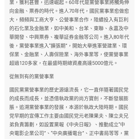
業，獲利甚豐，迅速崛起。60年代是黨營事業將觸角伸
向金融、票券的時代。進人70年代，國民黨事業愈做愈
大，頻頻與工商大亨、公營事業合作，陸續投入有巨利
的石化業及金融業，如中美和、台苯、東聯、永嘉及中
華開發、中興票券、複華証券金融等公司。進入80年代
後，黨營事業進入“擴張期”，開始大舉進軍營建業、環
保業、金融業、人壽保險業、海外事業等，使黨營事業
超過120多家，在最盛時期總資產高達5000億元。
從無到有的黨營事業
國民黨黨營事業的歷史源遠流長，它一直伴隨著國民党
的成長而成長，並憑借執政黨的尚方寶劍，不斷發展膨
脹。追溯黨營事業的發展，本源於執政大陸時期。國民
党早期的宣傳工作主要由國民党元老陳果夫、陳立夫兄
弟負責籌劃，如設置黨報《中央日報》、推動成立“中
央電影企業公司”、“中央廣播電台”、正中書局等等，黨