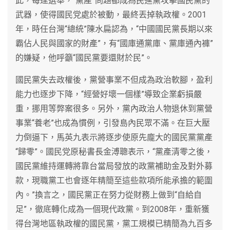
此，每逢選舉，“黨產”問題都成為民進黨攻擊國民黨的
武器，使得國民党處於被動，最終丟掉執政權。2001
年，時任台灣“總統”陳水扁認為，“中國國民黨長期以來
霸佔人民與國家的財產”，有“國庫通黨庫、黨庫通內褲”
的嫌疑，他呼籲“國民黨要還財於民”。
國民黨失去政權後，黨營事業不但成為政治軟腳，盈利
能力也逐步下降，“經營好壞一個樣”導致企業虧損嚴
重，挪用等弊案很多。另外，黨內政治人物退休到黨營
事業“養老”也成為慣例，引發島內民眾不滿。在巨大壓
力倒逼下，馬英九表示將逐步使原先龐大的國民黨黨產
“歸零”。國民党原秘書長金溥聰表示，“黨產清零之後，
國民黨維持運轉將靠台當局發放的政黨補助金及對外募
款，現職黨工也會逐年精簡至這些款項所能承擔的範圍
內。”換言之，國民黨正在努力從財務上做到“自給自
足”，徹底轉化成為一個現代政黨。到2008年，重新獲
得台灣地區執政權的國民黨，黨工規模已精簡為九百多