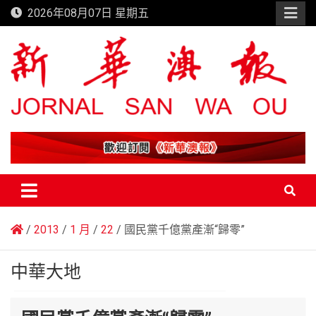
Skip
2026年08月07日 星期五
to
content
新華澳報
2013
1 月
22
國民黨千億黨產漸“歸零”
中華大地