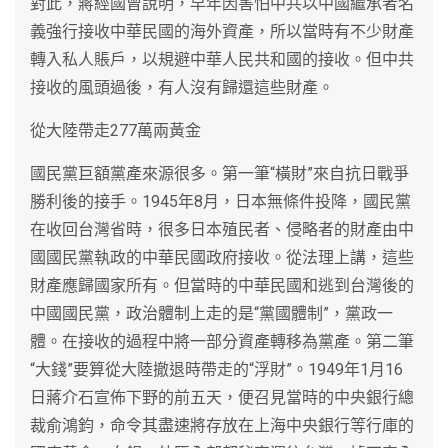
對此，蔣經國曾說明，早年因害怕中共以中國繼承者名
義強行接收中華民國的海外資產，所以當時有不少財產
轉入私人賬戶，以規避中華人民共和國的接收。但中共
接收的風頭過後，有人沒有歸還這些財產。
從大陸帶走277萬兩黃金
國民黨巨額黨產來源很多。第一筆“橫財”來自抗日戰爭
勝利後的接手。1945年8月，日本無條件投降，國民黨
在收回台灣省時，很多日本殖民者、侵略者的財產由中
國國民黨執政的中華民國政府接收。從法理上講，這些
財產應歸國家所有。但當時的中華民國和逃到台灣後的
中國國民黨，政治體制上走的是“黨國體制”，黨政一
體。在接收的過程中將一部分資產轉移為黨產。第二筆
“大錢”要算從大陸撤退時帶走的“浮財”。1949年1月16
日蔣介石宣佈下野的前五天，便召見當時的中央銀行總
裁俞鴻鈞，命令其盡速將存放在上海中央銀行等行庫的