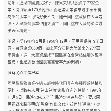
關系。通過中國農民銀行，陳果夫總共投資了77家企
業，投資額達170多億元，而這些企業後來幾乎全部轉
為黨營事業。可惜好景不長，隨著國民黨政權在大陸崩
潰，大量黨營事業也隨之消亡，國民黨在大陸的黨產幾
乎丟個精光。
不過，從1947年2月到1950年12月，國民黨還接收了日
資、台資企業860個，加上蔣介石從大陸帶來的277萬
兩黃金，這一大筆資產成了國民黨在台灣站住腳的經濟
基礎，也是遷台後國民黨黨營事業的開端。
擁有民心才是根本
國民黨黨營事業在過去威權時代因具有多種經營特權和
便利，以致有人用“包山包海”來形容它的特權。1995年
11月6日，民進党成立了“全民追討黨產聯盟”，要求國
民党對來路不明的“黨產”作出交代，並追討“黨產”。從