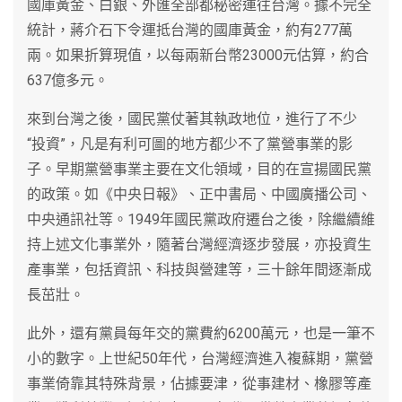
國庫黃金、白銀、外匯全部都秘密運往台灣。據不完全
統計，蔣介石下令運抵台灣的國庫黃金，約有277萬
兩。如果折算現值，以每兩新台幣23000元估算，約合
637億多元。
來到台灣之後，國民黨仗著其執政地位，進行了不少
“投資”，凡是有利可圖的地方都少不了黨營事業的影
子。早期黨營事業主要在文化領域，目的在宣揚國民黨
的政策。如《中央日報》、正中書局、中國廣播公司、
中央通訊社等。1949年國民黨政府遷台之後，除繼續維
持上述文化事業外，隨著台灣經濟逐步發展，亦投資生
產事業，包括資訊、科技與營建等，三十餘年間逐漸成
長茁壯。
此外，還有黨員每年交的黨費約6200萬元，也是一筆不
小的數字。上世紀50年代，台灣經濟進入複蘇期，黨營
事業倚靠其特殊背景，佔據要津，從事建材、橡膠等產