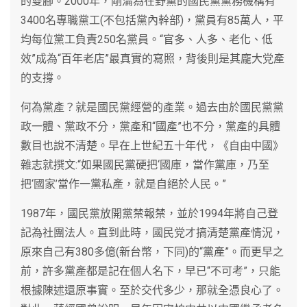
的雙腳。2000年，剛淪為在野黨的國民黨黨務機構有
3400名專職黨工(不包括黨內幹部)，黨員有85萬人，平
均每位黨工負責250名黨員。“官多、人多、老化、低
效”成為“百年老店”最真實的寫照，背後則是其龐大党產
的支撐。
何為黨產？就是國民黨經營的產業。過去由於國民黨黨
政一體、黨政不分，黨產和“國產”也不分，黨產的具體
數目也說不清楚。早在上世紀五十年代，《自由中國》
雜志就撰文:“如果國民黨硬把‘國庫，當作黨庫，乃至
把‘國家’當作一黨私產，就是自絕於人民。”
1987年，國民黨放開黨禁報禁，並於1994年將自己登
記為社團法人。直到此時，國民党才搞清楚黨產情況，
原來自己有380多億(新台幣，下同)的“黨產”。而更早之
前，許多黨產都是記在個人名下，早已“不可考”，只能
根據陳述還原事實。至於交代多少，那就全憑良心了。