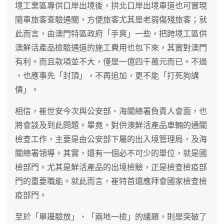
境工業區專供口岸出境後，拱北口岸出境車道也可實現
隨車旅客查驗通關，方便旅客尤其是老弱傷殘旅客；就
此而言，由澳門特區政府「手爽」一些，把跨境工區供
澳鮮活產品檢驗通道的施工費用也包下來，其實對澳門
有利。而且款項並不大，僅是一億四千萬元而已。不過
，也應事先「封頂」，不再追加，更不能「打死狗講
價」。
相信，崔世安今次與公安部、海關總署負責人會面，也
將會談及到此問題。畢竟，對供澳鮮活產品車輛的通關
檢查工作，主要是由公安部下屬的出入境管理局，及海
關總署領導。其實，還有一個必不可少的單位，就是國
檢部門。尤其是鮮活產品的出境檢驗，正是檢查檢疫部
門的重要職能。就此而言，崔特首還應拜會國家檢查檢
疫部門。
至於「單邊驗放」、「兩地一檢」的議題，則是突破了