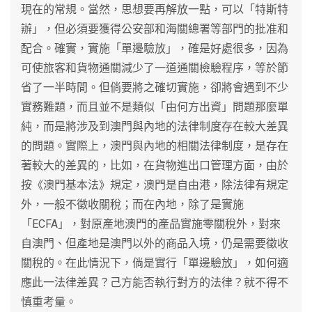
現在的常規。當然，思想要再解放一點，可以「特斯特
辦」，但必須要獲得公安部和海關總署等部門的批准和
配合。確實，實施「單邊驗放」，確是好處很多，因為
可使旅客和貨物通關減少了一道通關檢驗程序，等於節
省了一半時間。但倘要將之確切實施，卻將會遇到不少
實務難題，而且並不是類似「由何方出資」問題那麼單
純，而是將涉及到澳門與內地的法律制度存在較大差異
的問題。實際上，澳門與內地的相關法律制度，是存在
著較大的差異的，比如，在貨物進出口管理方面，由於
按《澳門基本法》規定，澳門是自由港，除法律有規定
外，一般不徵收關稅；而在內地，除了是實施
「ECFA」，對原產地澳門的產品實施零關稅外，對來
自澳門、但產地是澳門以外的商品入境，仍是需要徵收
關稅的。在此情況下，倘是實行「單邊驗放」，如何適
應此一法律差異？己方能否執行對方的法律？就不得不
慎重考量。