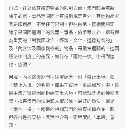
再如，在對旅客攜帶物品的限制方面，澳門較為寬鬆，
除了武器、毒品等國際上有通例規定者外，其他物品尤
其是印刷品，不受任何限制。但在內地，按相關規定，
除了是國際通例上的武器、毒品、偽幣等之外，還有極
為重要的「對我國政治、經濟、文化、道德有害的」，
及「內容涉及國家機密的」物品，是嚴禁通關的。這兩
種法律制度上的差異，如何在「兩地一檢」中得到適
應、協調？
何況，內地邊檢部門往往掌握有一份「禁止出境」如
「禁止入境」的名單，如果在實行「單邊驗放」中，輪
到由澳方實施因而拒絕其出入境，可能就會遭到種種非
議，損害澳門的法治和人權形象。最好的做法，還是
「兩地一檢」，兩邊的相關部門的檢查櫃檯靠並一起，
但各自進行查驗，其實也含有一定程度的「單邊」意
涵。