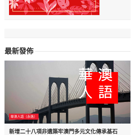
最新發佈
華澳人語（永逸）
新增二十八項非遺築牢澳門多元文化傳承基石