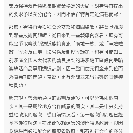
業及保持澳門特區長期繁榮穩定的大局，對崔特首提出
的要求予以充分配合，因而相信崔特首定能滿載而歸。
那麼，崔特首今次拜會公安部和海關總署，將會具體談
到那些技術問題呢？從日來到一些報導內容看，既有可
能是爭取粵澳新通道能夠實施「兩地一檢」或「單邊驗
放」等涉及兩地司法管轄及制度等議題，也有可能如日
前澳區全國人大代表劉藝良提到的珠澳跨工區設內地輸
澳鮮活商品專用通道計劃，因一點四億元資金未到位而
落實無期的問題。當然，更有外間並未曾報導的其他種
種問題。
應當說，粵澳新通道的策劃及建設，可以分為兩個層
次。其一是屬於地方合作誠意的層次，其二是中央支持
並給政策的層次。從目前情況看，第一層次的問題已經
基本獲得解決。提出此設想建議的澳門特區政府，與因
為跨境而必須配合的廣東省政府，都有進行合作的充分