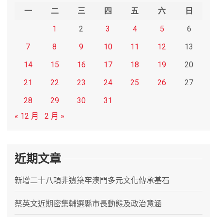
h
一
二
三
四
五
六
日
1
2
3
4
5
6
7
8
9
10
11
12
13
14
15
16
17
18
19
20
21
22
23
24
25
26
27
28
29
30
31
« 12 月
2 月 »
近期文章
新增二十八項非遺築牢澳門多元文化傳承基石
蔡英文近期密集輔選縣市長動態及政治意涵