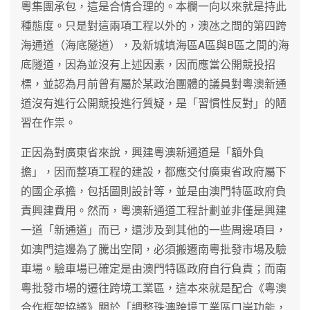
粵集團承包，這是合情合理的。本欄一向以來就是持此
種態度。只是對這兩項工程以外的，澳氹之間的第四跨
海通道（海底隧道），及新城填海區A區與B區之間的海
底隧道，因為並沒有上述因素，因而應當公開競投招
標，並認為月前曾有屬於某政治團體的議員對粵澳新通
道沒有進行公開競投進行質疑，是「習慣性反對」的陋
習在作祟。
正因為對廣東省來說，興建粵澳新通道是「額外負
擔」，因而整項工程的建設，都應交付廣東省政府屬下
的國企承擔，包括圖則設計等，並是由澳門特區政府負
責興建費用。然而，粵澳新通道工程計劃並非僅是興建
一道「新通道」而已，還涉及到其他的一些周邊項目，
如澳門這邊為了騰出空間，必須搬遷南粵批發市場及驗
車場。驗車場已確定是由澳門特區政府自行負責；而南
粵批發市場的遷往跨境工業區，這本來就是配合《粵澳
合作框架協議》關於「調整珠澳跨境工業區口岸功能，