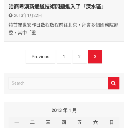
洽商粵澳新通道技術問題進入了「深水區」
2013年1月22日
特首崔世安昨日啟程啟程前往北京，拜會多個國務院部
委，其中「重…
文
Previous
1
2
3
章
導
覽
S
e
a
r
2013 年 1 月
c
h
一
二
三
四
五
六
日