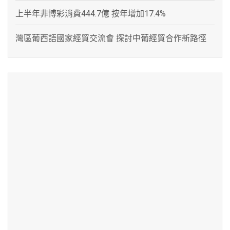
上半年非博彩消費444.7億 按年增加17.4%
灣區葡西語國家經貿交流會 探討中葡經貿合作新路徑