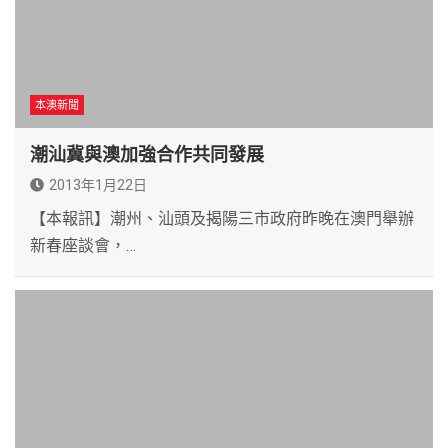
本澳新聞
潮汕冀與澳加強合作共同發展
2013年1月22日
【本報訊】潮州、汕頭及揭陽三市政府昨晚在澳門舉辦
新春座談會，…