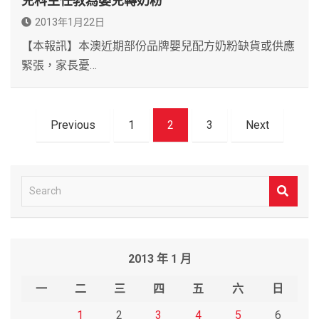
兒科主任教為嬰兒轉奶粉
2013年1月22日
【本報訊】本澳近期部份品牌嬰兒配方奶粉缺貨或供應
緊張，家長憂…
文
Previous
1
2
3
Next
章
導
覽
S
e
a
r
2013 年 1 月
c
h
一
二
三
四
五
六
日
1
2
3
4
5
6