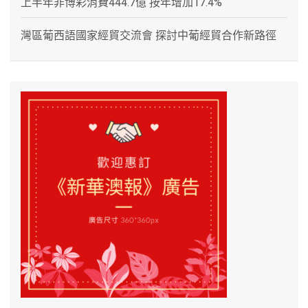
上半年非博彩消費444.7億 按年增加17.4%
灣區葡西語國家經貿交流會 探討中葡經貿合作新路徑