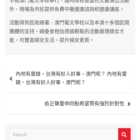
半假澳門葡文學校舉行，屆時除有豐富的文藝演出活動
外，現場為市民提供免費中醫健康諮詢和健康講座。
活動得到民政總署、澳門葡文學校以及本澳十多個民間
團體的支持。婦委會相信透過輕鬆的活動展現婦女才
能，可豐富婦女生活，提升婦女素質。
文
內地有雷鋒，台灣有好人好事，澳門呢？ 內地有雷
章
鋒，台灣有好人好事，澳門呢？
導
覽
俞正聲重申四點希望帶有強烈針對性
S