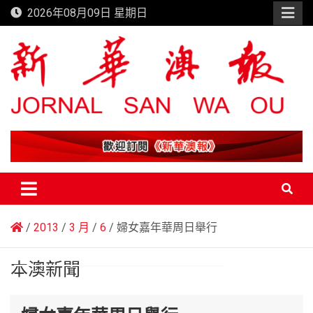
Skip
2026年08月09日 星期日
to
content
新華澳報
2013
3 月
6
婦女嘉年華周日舉行
本澳新聞