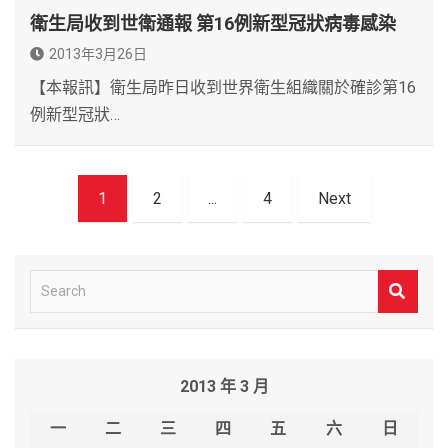
衛生局收到世衛通報 第16例新型冠狀病毒感染
2013年3月26日
【本報訊】衛生局昨日收到世界衛生組織關於確診第16
例新型冠狀…
文
1
2
...
4
Next
章
導
覽
S
e
a
r
2013 年 3 月
c
h
一
二
三
四
五
六
日