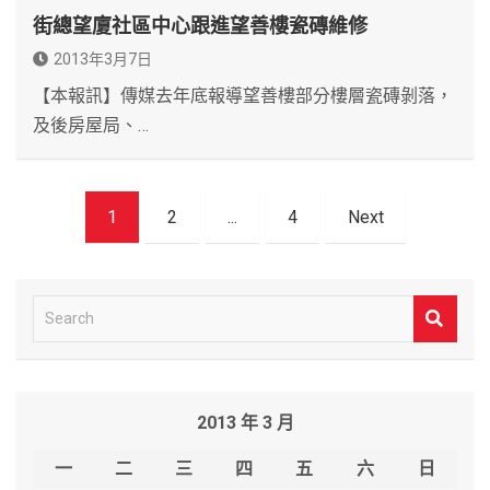
街總望廈社區中心跟進望善樓瓷磚維修
2013年3月7日
【本報訊】傳媒去年底報導望善樓部分樓層瓷磚剝落，
及後房屋局、…
文
1
2
...
4
Next
章
導
覽
S
e
a
r
2013 年 3 月
c
h
一
二
三
四
五
六
日