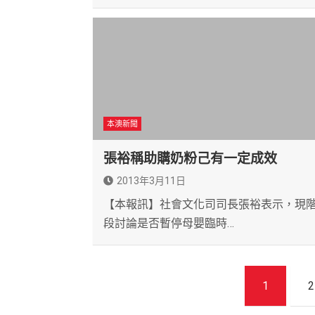
本澳新聞
張裕稱助購奶粉己有一定成效
2013年3月11日
【本報訊】社會文化司司長張裕表示，現
段討論是否暫停母嬰臨時…
文
1
2
章