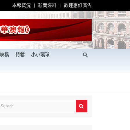
本報概況
新聞爆料
歡迎惠訂廣告
峽橋
特載
小小環球
S