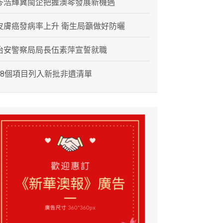
岑浩輝冀閩企把握澳琴發展新機遇
皮膚癌發病率上升 衛生局籲做好防曬
治安警察局局長伍素萍宣誓就職
28個項目列入新批非遺清單