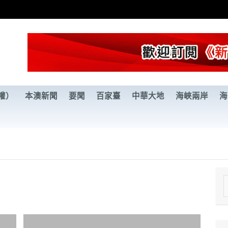
權）
本澳新聞
要聞
百家臺
中華大地
海峽兩岸
海
e
a
r