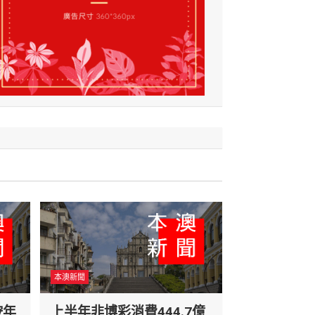
本澳新聞
按年
上半年非博彩消費444.7億