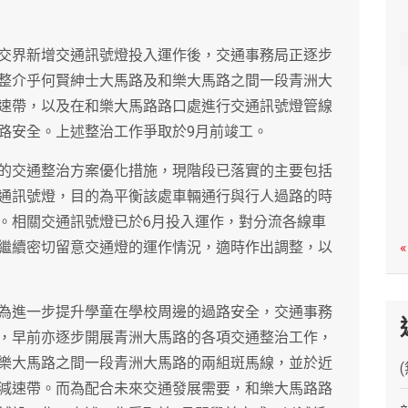
c
h
交界新增交通訊號燈投入運作後，交通事務局正逐步
整介乎何賢紳士大馬路及和樂大馬路之間一段青洲大
速帶，以及在和樂大馬路路口處進行交通訊號燈管線
路安全。上述整治工作爭取於9月前竣工。
的交通整治方案優化措施，現階段已落實的主要包括
通訊號燈，目的為平衡該處車輛通行與行人過路的時
。相關交通訊號燈已於6月投入運作，對分流各線車
繼續密切留意交通燈的運作情況，適時作出調整，以
«
為進一步提升學童在學校周邊的過路安全，交通事務
，早前亦逐步開展青洲大馬路的各項交通整治工作，
樂大馬路之間一段青洲大馬路的兩組斑馬線，並於近
減速帶。而為配合未來交通發展需要，和樂大馬路路