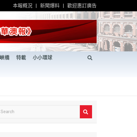
本報概況
新聞爆料
歡迎惠訂廣告
峽橋
特載
小小環球
S