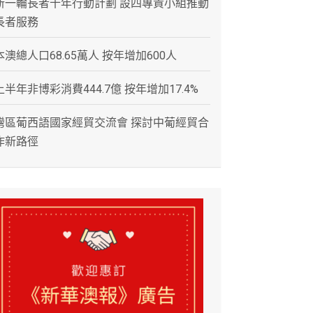
新一輪長者十年行動計劃 設四專責小組推動
長者服務
本澳總人口68.65萬人 按年增加600人
上半年非博彩消費444.7億 按年增加17.4%
灣區葡西語國家經貿交流會 探討中葡經貿合
作新路徑