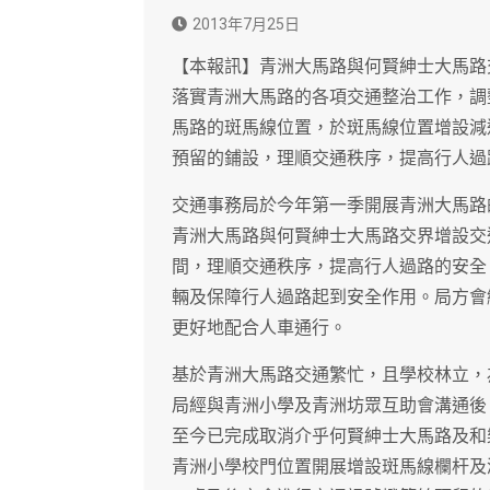
2013年7月25日
【本報訊】青洲大馬路與何賢紳士大馬路
落實青洲大馬路的各項交通整治工作，調
馬路的斑馬線位置，於斑馬線位置增設減
預留的鋪設，理順交通秩序，提高行人過
交通事務局於今年第一季開展青洲大馬路
青洲大馬路與何賢紳士大馬路交界增設交
間，理順交通秩序，提高行人過路的安全
輛及保障行人過路起到安全作用。局方會
更好地配合人車通行。
基於青洲大馬路交通繁忙，且學校林立，
局經與青洲小學及青洲坊眾互助會溝通後
至今已完成取消介乎何賢紳士大馬路及和
青洲小學校門位置開展增設斑馬線欄杆及