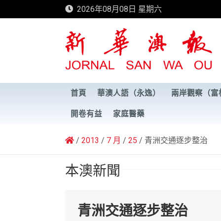
Skip
2026年08月08日 星期六
to
content
新華澳報
首頁
華澳人語（永逸）
兩岸觀察（富
開卷有益
家庭醫藥
2013
7 月
25
青洲交通逐步整治
本澳新聞
青洲交通逐步整治