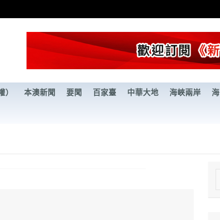
權）
本澳新聞
要聞
百家臺
中華大地
海峽兩岸
海
e
a
r