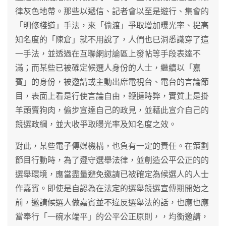
律灰色地帶。那些以遞信、記者會以至是遊行、集會的
「明修棧道」手法，來「偷渡」爭取增加曝光率、提高
知名度的「陳倉」就不用說了，人們也已洞悉識穿了這
一手法，並透過在互聯網討論區上發帖等手段表達不
滿；而某些已被確定候選人身份的人士，繼續以「嘉
賓」的身份，被邀請或主動出席電視台、電台的言論節
目，表面上看是行使言論自由，鞭撻時弊，實質上是掛
羊頭賣狗肉，偷步宣達自己的政見，並藉此宣介自己的
競選政綱，並大收爭取曝光率及知名度之效。
對此，某些電子傳媒機構，也負有一定的責任。在策劃
節目行動時，為了遵守選舉法律，並創造公平公正的的
選舉環境，應當盡量避免邀請已被確定為候選人的人士
作嘉賓。即使是自認為在法定的選舉競選宣傳期開始之
前，邀請候選人做嘉賓並不違反選舉法的話，也應也應
當奉行「一碗水端平」的公平公正原則，，均衡邀請，