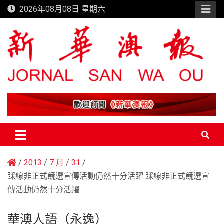
Skip
2026年08月08日 星期六
to
content
新華澳報
2013
7 月
31
踩線非正式競選宣傳活動仍然十分活躍 踩線非正式競選宣
傳活動仍然十分活躍
華澳人語（永逸）