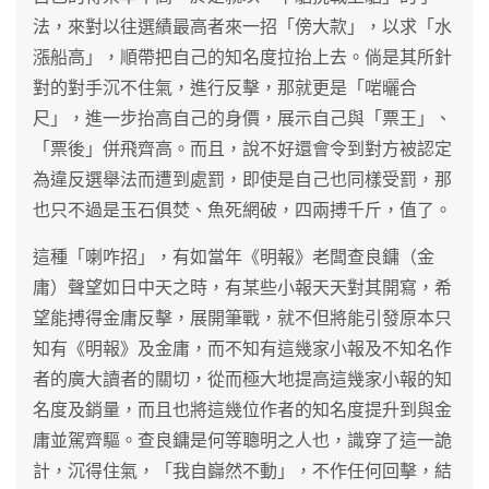
法，來對以往選績最高者來一招「傍大款」，以求「水
漲船高」，順帶把自己的知名度拉抬上去。倘是其所針
對的對手沉不住氣，進行反擊，那就更是「啱曬合
尺」，進一步抬高自己的身價，展示自己與「票王」、
「票後」併飛齊高。而且，說不好還會令到對方被認定
為違反選舉法而遭到處罰，即使是自己也同樣受罰，那
也只不過是玉石俱焚、魚死網破，四兩搏千斤，值了。
這種「喇咋招」，有如當年《明報》老闆查良鏞（金
庸）聲望如日中天之時，有某些小報天天對其開寫，希
望能搏得金庸反擊，展開筆戰，就不但將能引發原本只
知有《明報》及金庸，而不知有這幾家小報及不知名作
者的廣大讀者的關切，從而極大地提高這幾家小報的知
名度及銷量，而且也將這幾位作者的知名度提升到與金
庸並駕齊驅。查良鏞是何等聰明之人也，識穿了這一詭
計，沉得住氣，「我自巋然不動」，不作任何回擊，結