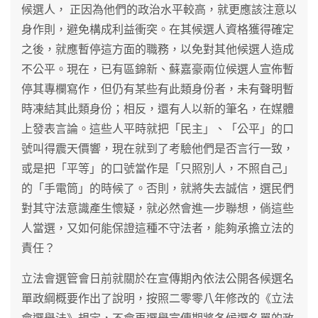
候選人， 正因為他們的政治水平較高，就更應該注意以
身作則，避免構成利益衝突。在其候選人資格獲得確定
之後，就應暫停這方面的職務，以免對其他候選人造成
不公平。現在，已有區錦新、蘇嘉豪兩位候選人宣佈暫
停其專欄寫作，但仍有某些有此類身份者，未有聲明暫
時凍結其此類身份；相反，還有人以新的筆名，在媒體
上發表言論。這些人平時就把「民主」、「公平」的口
號叫得震天價響，現在就到了考驗他們是否言行一致，
或是把「平等」的口號當作是「只照別人，不照自己」
的「手電筒」的時候了。否則，就將失去誠信，選民們
對其守法意識產生懷疑，就必然會進一步聯想，倘這些
人當選，又如何能保證這種不守法者，能夠承擔立法的
責任？
立法會選管會日前就關於在宣傳期內依法公開各候選名
單政綱概要作出了說明，按照二零零八年修改的《立法