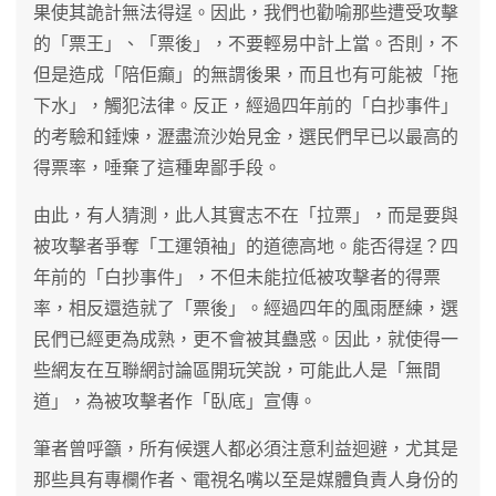
果使其詭計無法得逞。因此，我們也勸喻那些遭受攻擊
的「票王」、「票後」，不要輕易中計上當。否則，不
但是造成「陪佢癲」的無謂後果，而且也有可能被「拖
下水」，觸犯法律。反正，經過四年前的「白抄事件」
的考驗和錘煉，瀝盡流沙始見金，選民們早已以最高的
得票率，唾棄了這種卑鄙手段。
由此，有人猜測，此人其實志不在「拉票」，而是要與
被攻擊者爭奪「工運領袖」的道德高地。能否得逞？四
年前的「白抄事件」，不但未能拉低被攻擊者的得票
率，相反還造就了「票後」。經過四年的風雨歷練，選
民們已經更為成熟，更不會被其蠱惑。因此，就使得一
些網友在互聯網討論區開玩笑說，可能此人是「無間
道」，為被攻擊者作「臥底」宣傳。
筆者曾呼籲，所有候選人都必須注意利益迴避，尤其是
那些具有專欄作者、電視名嘴以至是媒體負責人身份的