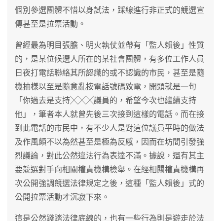
個別參選團體不惜以身試法，踩線進行非正式的競選宣
傳甚至是拉票活動。
曾經最為明目張膽、明火執仗並帶有「監人賴後」性質
的，是某位候選人所在的某社會團體，有多位工作人員
日夜打電話聯絡其所認識的或不認識的市民，甚至是隨
機抽樣以至是隨意亂按電話號碼致電，開頭就是一句
「你過去是支持╳╳╳議員的，希望今次也繼續支持
他」，筆者本人就曾先後三次接到這樣的電話。而在接
到此電話的市民中，有不少人是對這位議員平時的做法
及作風頗不以為然甚至是極為反感，因而在坊間引發強
烈議論，對此公然違法行為表達不滿。據說，還有其主
要競選對手向相關權責機構檢舉。在經相闗權責機構再
次公開強調競選法律規定之後，這種「監人賴後」式的
公開拉票活動才沉寂下來。
這是公然踐踏法律底線的，也有一些行為則是遊走於法