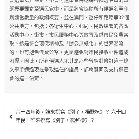
會選舉法》規定，不會再選舉宣傳期將各候選名單的政
綱概要郵寄至選民家中，而是將會協助所有候選名單印
刷適當數量的政綱概要，並在澳門、氹仔和路環等32個
公共地方，包括：各衛生中心、郵局、民政總署的各區
活動中心、街市、市民服務中心等放置及供市民免費索
取。這是符合環保精神及「辦公無紙化」的世界潮流
的，也可避免浪費公帑，更是避免對市民接收郵件造成
困擾。因此，所有候選人尤其是那些曾經對修訂這一條
文舉手通過現在爭取連任的議員，都應贊同及支持選管
會的這一決定。
文
六十四年後，誰來撰寫《別了，楊甦棣》？ 六十四
章
年後，誰來撰寫《別了，楊甦棣》？
導
覽