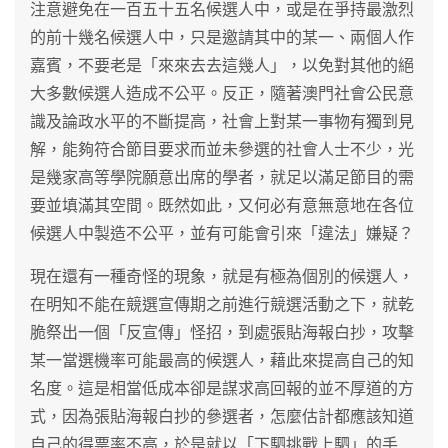
注意避免在一百五十五名候選人中，或是在爭持最激烈
的前十幾名候選人中，只是邀請其中的某一、兩個人作
嘉賓，不要老是「來來去去這幾人」，以免對其他的絕
大多數候選人造成不公平。反正，隨著澳門社會公民意
識及論政水平的不斷提高，社會上對某一事物有獨到見
解，能夠符合節目要求而並未參選的社會人士不少，光
是幾家高等學院願意出席的學者，就足以滿足節目的需
要並填滿其空間。既然如此，又何必有意無意地在各位
候選人中製造不公平，並有可能會引來「違法」嫌疑？
現在還有一種奇怪的現象，就是有極為個別的候選人，
在明知不能在競選宣傳期之前進行競選活動之下，就乾
脆祭出一個「反宣傳」怪招，到處張貼海報白抄，攻擊
某一當選機率可能最高的候選人，藉此來提高自己的知
名度。這是相當低成本卻是謀求高回報的並不厚道的方
式，因為張貼海報白抄的參選者，怎麼估計都應該知道
自己的得票率不高，於是就以「下駟挑戰上駟」的手