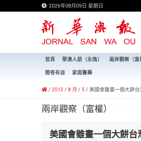
Skip
2026年08月09日 星期日
to
content
新華澳報
首頁
華澳人語（永逸）
兩岸觀察（富
開卷有益
家庭醫藥
2013
8 月
5
美國會雖畫一個大餅台
兩岸觀察（富權）
美國會雖畫一個大餅台