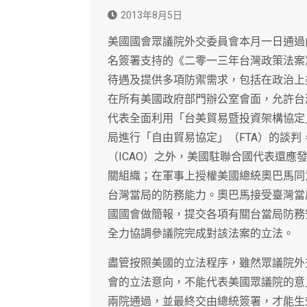
2013年8月5日
美國國會眾議院外交委員會本月一日通過
名簽署支持的《二零一三年台灣政策法案
待遇及提供多項防禦需求，包括在政治上
在所有美國政府部門辦公室會面，允許台
代表全面利用「台美貿易暨投資架構協定」
局進行「自由貿易協定」（FTA）的談
（ICAO）之外，美國駐聯合國代表還
關組織；在軍事上授權美國總統奧巴馬同
台灣當局的防務能力。奧巴馬接受臺灣當
國國會做簡報，提交各項有關台當局防務
全力協調參議院完成對該法案的立法。
盡管按照美國的立法程序，雖然眾議院外
會的立法意向，不能代表美國眾議院的意
兩院通過，並最終交由總統簽署，才能生