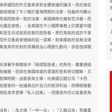
過參議院的外交委員會和全體會議的議決。而在過去
曾經通過了不少關於臺灣問題的法案，但最終均難以
眾兩院取得一致的法案，美國總統也擁有否決權。而
光農莊會晤」，及美國在不少國際事務上仍需要中國
有發生兵戎相見前景的態勢看，奧巴馬政府或許不會
院外交委員會通過的這一提案，對美國政府並無法律
畢竟其所折射的某種政治心理變化動向，卻是值得關
扮演著中美關係中「麻煩製造者」的角色，屢屢通過
為複雜，但與在美國政壇的意識形態有密切關聯，尤
登輝時期，由劉泰英主導，向美國公關公司「卡西
及國會的一些議員出於自己的經濟利益，而積極推動
統批准李登輝「私人訪美」，而國會內也以金裏奇為
沒有」，及大搞「一中一台」、「入聯公投」等嚴重