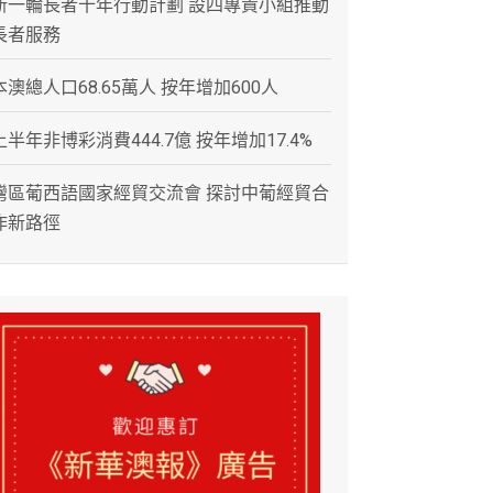
新一輪長者十年行動計劃 設四專責小組推動
長者服務
本澳總人口68.65萬人 按年增加600人
上半年非博彩消費444.7億 按年增加17.4%
灣區葡西語國家經貿交流會 探討中葡經貿合
作新路徑