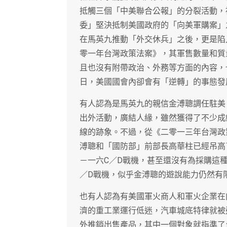
抵觸三個「中美聯合公報」的分裂活動，
委」堅決抵制美國政府的「向美軍購案」
在馬英九推動「外交休兵」之後，更是陷
零一年台灣政策法案》，其軍售數量和質
且也沒有附帶政治、外務等方面的內容，
日，美國國會內卻會有「逆轉」的事態發
有人認為是馬英九的親信金溥聰調任駐美
出外活動，廣結人緣，雖然獲得了不少成
線的跡象。不過，從《二零一三年台灣政
溥聰和「國防部」前部長高華柱已經吊高
－一六C／D戰機，甚至還沒有為採購這
／D戰機，似乎金溥聰的遊說能力仍然有
也有人認為有美國軍火商人和軍火企業在
濟的重工業運行低迷，汽車城底特律就被
外推銷出售產品，其中一個對象就指準了