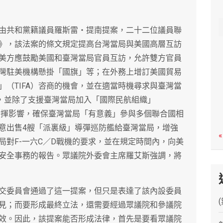
c
h
由共和黨籍議員羅斯雷‧提南提案，二十二位議員聯
》，該法案的條文規定提高台灣當局與美國高層互訪
美方應鼓勵美國和臺灣當局官員互訪，允許雙方官員
灣駐美機構懸掛「國旗」等；在外務上增訂美國貿易
（TIFA）咨商的機會，並在適當時機尋求與臺灣當
判，並除了支援臺灣當局加入「國際民航組織」
應發揮影響，確保臺灣當局「有意義」參與多個聯合國相
意出售4艘「派裏級」導彈巡防艦給臺灣當局，增強
«
局對F-一六C／D戰機的要求，並在規定時間內，向美
安全事務的報告。眾議院外委會主席羅艾斯強調，將
交委員會通過了這一提案，但只是表達了該內設委員
見；而要形成最終立法，還需要經過眾議院和參議院
效。因此，該提案能否形成法律，首先是要看眾議院