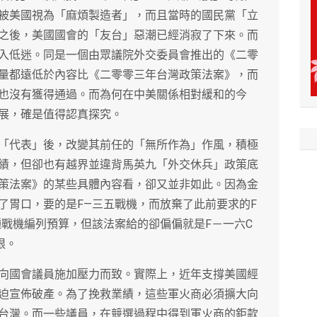
被美國視為「麻煩製造者」，而且當時的國民黨「立
之後，美國國會的「友台」惡潮已經消寂了下來。而
入低迷。同是一個由眾議院外交委員會推出的《二零
量都遠低於內容比《二零零三年台灣政策法案》，而
也沒有獲得通過。而為何在中美關係相對緩和的今
展，確是值得認真探究。
「代表」後，改變其前任的「無所作為」作風，積極
績，但卻也有越界並違背馬英九「外交休兵」政策底
策法案》的某些具體內容看，卻又並非如此。因為金
了胃口，要的是F—三五戰機，而放棄了此前要求的F
種戰機編列預算，但該法案給的卻偏偏就是F－一六C
限。
向國會議員施加壓力而致。實際上，近年支撐美國經
迫宣佈破產。為了挽救業績，這些軍火商必須擴大向
台灣。而一些議員，在競選過程中得到軍火商的鉅款