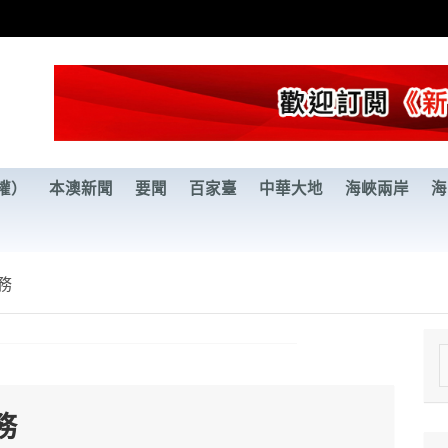
權）
本澳新聞
要聞
百家臺
中華大地
海峽兩岸
海
務
e
a
務
r