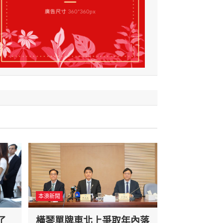
本澳新聞
了
橫琴單牌車北上爭取年內落