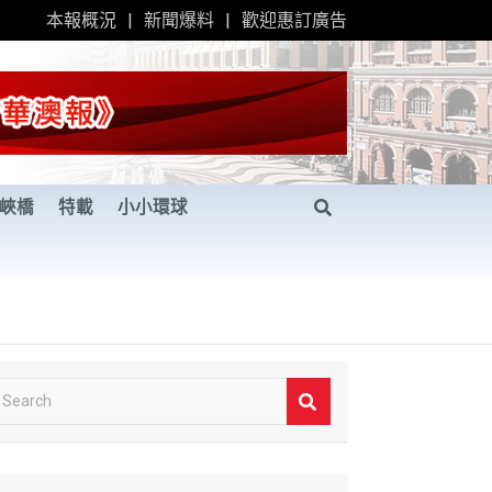
本報概況
新聞爆料
歡迎惠訂廣告
峽橋
特載
小小環球
S