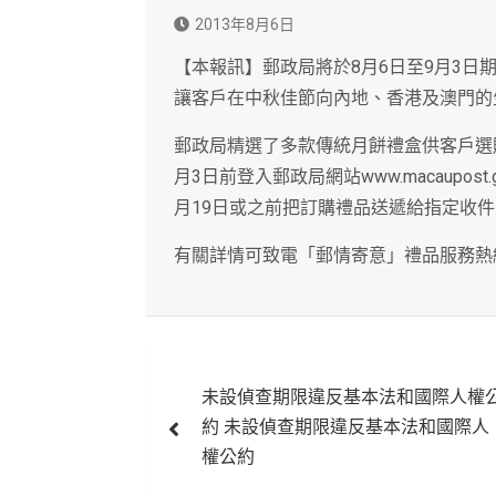
2013年8月6日
【本報訊】郵政局將於8月6日至9月3
讓客戶在中秋佳節向內地、香港及澳門的
郵政局精選了多款傳統月餅禮盒供客戶選
月3日前登入郵政局網站www.macaupo
月19日或之前把訂購禮品送遞給指定收
有關詳情可致電「郵情寄意」禮品服務熱線8396 8
文
未設偵查期限違反基本法和國際人權
章
約 未設偵查期限違反基本法和國際人
導
權公約