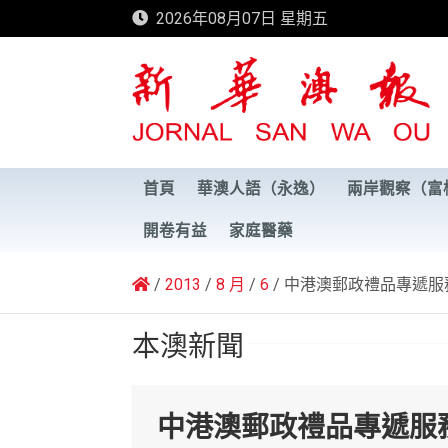
Skip
2026年08月07日 星期五
to
content
新華澳報
首頁
華澳人語（永逸）
兩岸觀察（富
開卷有益
家庭醫藥
2013
8 月
6
中港澳郵政禮品專遞服
本澳新聞
中港澳郵政禮品專遞服