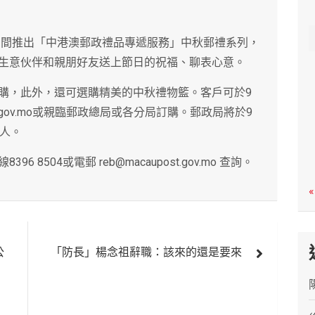
c
h
日期間推出「中港澳郵政禮品專遞服務」中秋郵禮系列，
生意伙伴和親朋好友送上節日的祝福、聊表心意。
購，此外，還可選購精美的中秋禮物籃。客戶可於9
st.gov.mo或親臨郵政總局或各分局訂購。郵政局將於9
件人。
504或電郵 reb@macaupost.gov.mo 查詢。
«
公
「防長」楊念祖辭職：該來的還是要來