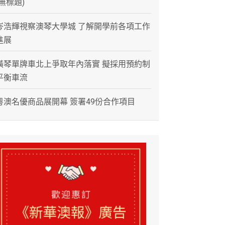
(無標題)
岑浩輝視察澳琴大學城 了解開學前各項工作
進展
橫琴單牌車北上爭取年內落實 擬採用預約制
平衡車流
粵澳名優商品展開幕 簽署49份合作項目