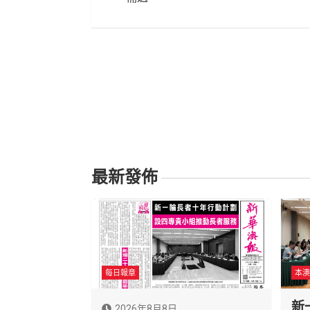
導
覽
最新發佈
每日報章
本澳
新
2026年8月8日