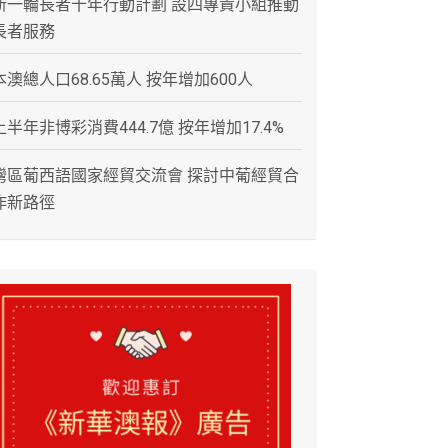
新一輪長者十年行動計劃 設四專責小組推動
長者服務
本澳總人口68.65萬人 按年增加600人
上半年非博彩消費444.7億 按年增加17.4%
灣區葡西語國家經貿交流會 探討中葡經貿合
作新路徑