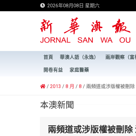
Skip
2026年08月08日 星期六
to
content
新華澳報
首頁
華澳人語（永逸）
兩岸觀察（富
開卷有益
家庭醫藥
2013
8 月
8
兩頻道或涉版權被刪除
本澳新聞
兩頻道或涉版權被刪除