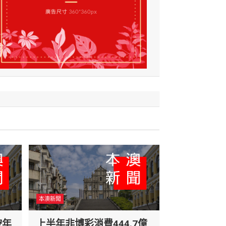
本澳新聞
按年
上半年非博彩消費444.7億