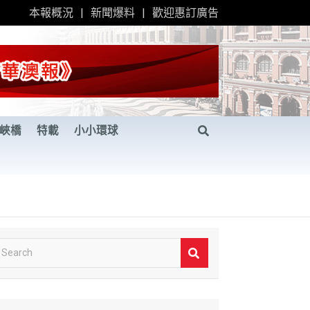
本報概況
新聞爆料
歡迎惠訂廣告
峽橋
特載
小小環球
S