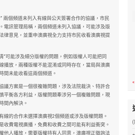
c
h
清” 兩個頻道未列入有線與公天簽署合作的協議，市民
。電訊管理局稱，兩個頻道未列入協議，可能涉及版
法律意見，並重申澳廣視全力支持市民收看澳廣視提
高清”可能涉及細分版權的問題，例如版權人可能把同
線播放，兩種版權不能混淆或同時存在，當局與澳廣
時間未能收看這兩個頻道。
«
協議方案是一個很複雜問題，涉及法院裁決、特許合
慎平衡各方利益，版權問題牽涉另一個複雜問題，現
時間內解決。
有線的合作未選擇澳廣視2個頻道或涉及版權問題。
是收費電視廣播，免費和收費之間可能有利益衝突。
權他人播放，需要版權持有人同意，澳廣視正徵詢法