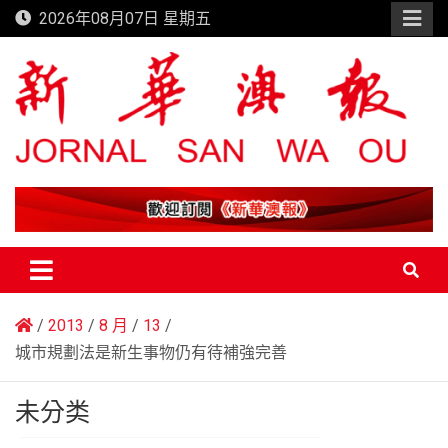
Skip
2026年08月07日 星期五
to
content
新華澳報
2013
8 月
13
城市規劃法是新生事物仍有待補強完善
未分类