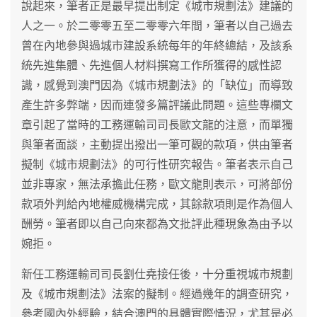
說起來，筆者正是最早提出制定《城市規劃法》建議的
人之一。於二零零五至二零零六年間，筆者以自己過去
曾在內地參與過城市建設系統每年的年終總結，及該系
統先進集體、先進個人材料撰寫工作所獲得的感性認
識，感覺到澳門因為《城市規劃法》的「缺位」而導致
產生許多弊端，因而連發多篇評議此問題。這些專欄文
章引起了當時的工務運輸司司長歐文龍的注意，而單獨
與筆者面談，主動提出撥出一筆可觀的款項，供由筆者
擬制《城市規劃法》的可行性研究報告。筆者表示自己
並非專家，無法承擔此任務，歐文龍則表示，可將部份
款項外判給內地權威機構完成，其餘款項則是作為個人
酬勞。筆者即以自己向來都為文批評此種現象為由予以
婉拒。
新任工務運輸司司長劉仕堯接任後，十分重視城市規劃
及《城市規劃法》法案的擬制。經過幾年的調查研究，
參考國內外經驗，結合澳門的具體實際情況，尤其是必