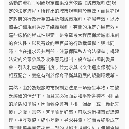
活動的流程；明確規定如果沒有依照《城市規劃法)規
定的法定流程，所作出的城市規劃屬於無效，而且亦規
定政府的行政行為如果抵觸城市規劃，亦屬無效，以及
如果詳細規劃違反了總體規劃，有關的規定亦屬無效。
這些嚴格的程式性規定，是希望最大程度保證城市規劃
的合法性，以及有效約束官員的行政裁量權。與此同
時，也在追求公共利益，注意保障私人合法權益；構建
法定的公眾參與及收集意兄機制，設立城市規劃委員
會，引入利益迴避制度；並力求與《文化遺產保護法》
相互配合，營造有利於保育平衡與發展的規劃環境等。
當然，由於為規範城市規劃立法是一項新生事物，在缺
乏經驗的情況下，而且又必須面對和平衡各種不同利益
的矛盾和爭紛，因而難免會有「掛一漏萬」或「顧此失
彼」之虞。當然，有爭論是好事，可以透過擺事實講道
理，相互妥協，縮小差距，尋求共識，從而最終形成了
澳門開埠幾百年來第一部的《城市規劃法》，使到今後