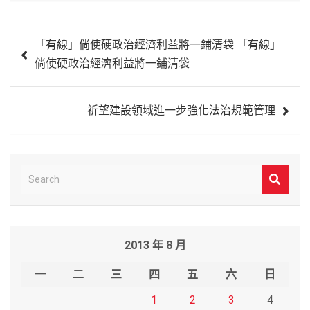
文
「有線」倘使硬政治經濟利益將一鋪清袋 「有線」
章
倘使硬政治經濟利益將一鋪清袋
導
覽
祈望建設領域進一步強化法治規範管理
S
e
a
r
2013 年 8 月
c
h
一
二
三
四
五
六
日
1
2
3
4