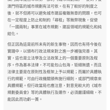
澳門特區的城市規劃有法可依。在有了較好的制度之
後，就不但將可以避免城市建設複雜無章的問題，也可
在一定程度上防止和制約「尋租」等舞弊現象，促使
「一國兩制」事業在城市規劃、建設領域的規範化和純
結化。
但正因為這是前所未有的新生事物，因而也有待今後在
實踐中，以頒布行政法規來對之進一步補強完善。其
實，這也是立法學及立法政策上的一個重要原則及程
序。作為基本法律，不可能包山包海，钜細無遺。而且
法律主要是在原則性及框架上予以規範；而屬於具體執
行的規範，可由行政機關頒佈施行細則，或部門規章來
具體規範。但行政當局也應注意，對意見較大的《城市
規劃委員會》等的具體執行及運作，必須嚴謹細緻，不
能因此而功虧一簣。