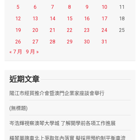
5
6
7
8
9
10
11
12
13
14
15
16
17
18
19
20
21
22
23
24
25
26
27
28
29
30
31
« 7 月
9 月 »
近期文章
陽江市經貿推介會暨澳門企業家座談會舉行
(無標題)
岑浩輝視察澳琴大學城 了解開學前各項工作進展
橫琴單牌車北上爭取年內落實 擬採用預約制平衡車流