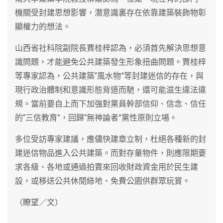
機關受封建思想影響，潛意識裏存在依靠建築裝飾物彰
顯權力的想法。
山西省社科院副院長賈桂梓認為，必須首先解決思想意
識問題，才能避免公共建築發生形象扭曲問題。賈桂梓
等專家認為，公共建築“風水物”等封建迷信的存在，與
現行政治體制和意識形態背道而馳，還可能滋生違法違
規。當前要自上而下加強對黨員幹部信仰、信念、信任
的“三信教育”，回歸“無神論者”黨性原則立場。
多位受訪專家建議，應儘快建章立制，杜絕各種新的封
建迷信物品進入公共建築。而對存量物件，則應限期要
求各級、各地或通過拍賣來回收財政資金用於民生建
設，或移送公共休閒綠地、免費公園供群眾玩賞。
（瞭望／文）