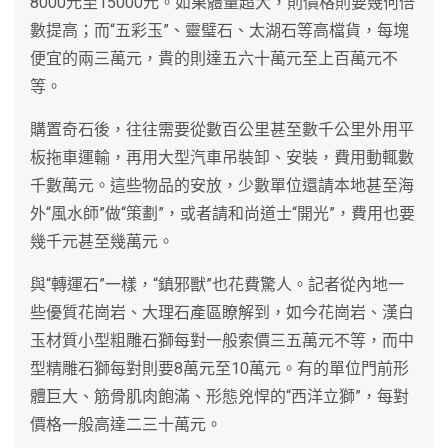
8000元至15000元。如果體量超大，則價格則要幾何倍
數提高；而“五彩玉”、靈璧石、太湖石等高檔貨，每塊
便宜的兩三萬元，貴的則達五六十萬元至上百萬元不
等。
購置奇石後，往往需要從數百公里甚至數千公里外用平
板拖車運輸，再用大型汽車吊裝卸、安裝，費用動輒數
千數萬元。這些物品的安放，少數單位還請本地甚至海
外“風水師”做“策劃”，或者請和尚道士“開光”，費用也要
幾千元甚至幾萬元。
與“轉運石”一樣，“鎮邪獸”也花費驚人。記者從內地一
些優質花崗岩、大理石產區瞭解到，如今花崗岩、漢白
玉材質小型粗雕石獅每對一般索價三五萬元不等，而中
型精雕石獅每對則要8萬元至10萬元。有的單位門前形
體巨大、筋骨肌肉飽滿、形態兇悍的“西洋立獅”，每對
價格一般高達二三十萬元。