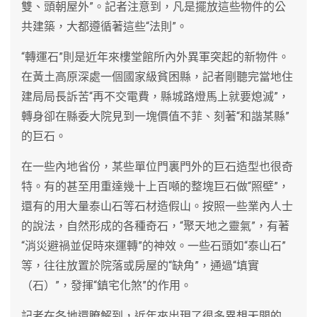
雙、頭朝屋外”。記者注意到，凡是擺放這些物件的公
共建築，大都遵循著這些“法則”。
“轉運石”則是近年來樓堂館所內外異軍突起的新物件。
在黃土高原深處一個國家級貧困縣，記者剛聽完當地住
建局局長訴苦“再不交電費，縣城路燈馬上就要熄滅”，
轉身卻在縣委大院見到一塊價值不菲、刻著“和諧某縣”
的巨石。
在一些內地省份，某些單位門裏門外的巨石造型也很奇
特。有的甚至用重達幾十上百噸的整塊巨石做“照壁”，
還有的用大量泰山石等石材造假山。按照一些業內人士
的說法，自然形成的各種奇石，“聚天地之靈氣”，有著
“消災避禍並促時來運轉”的神效。一些石頭如“泰山石”
等，往往放置於院落或房屋的“缺角”，通過“填實
（石）”，發揮“鎮宅化煞”的作用。
記者在各地還瞭解到，近年來出現了很多異想天開的