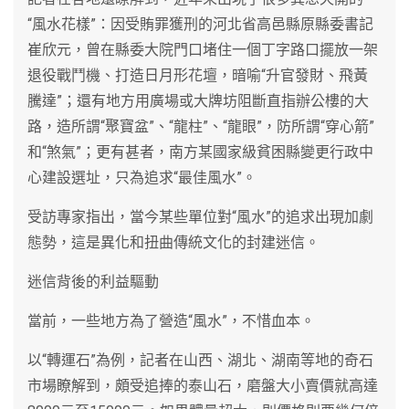
“風水花樣”：因受賄罪獲刑的河北省高邑縣原縣委書記
崔欣元，曾在縣委大院門口堵住一個丁字路口擺放一架
退役戰鬥機、打造日月形花壇，暗喻“升官發財、飛黃
騰達”；還有地方用廣場或大牌坊阻斷直指辦公樓的大
路，造所謂“聚寶盆”、“龍柱”、“龍眼”，防所謂“穿心箭”
和“煞氣”；更有甚者，南方某國家級貧困縣變更行政中
心建設選址，只為追求“最佳風水”。
受訪專家指出，當今某些單位對“風水”的追求出現加劇
態勢，這是異化和扭曲傳統文化的封建迷信。
迷信背後的利益驅動
當前，一些地方為了營造“風水”，不惜血本。
以“轉運石”為例，記者在山西、湖北、湖南等地的奇石
市場瞭解到，頗受追捧的泰山石，磨盤大小賣價就高達