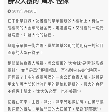
辦公大樓的“風水”怪像
2013年8月20日
在中部某縣城，記者看到某單位辦公大樓頂上，有個一
層樓高的大圓球閃著金光。走進後院，又能看到一塊倚
著院牆、沖著大門的巨石。
與這家單位一街之隔，當地煙草公司門前則有一對怒目
圓睜的大型石獅子。
相關單位負責人解釋，辦公樓頂的“大金球”是個“球形避
雷針”，並且是單位醒目標誌，巨石則只為美化院落。
但經營了十多年避雷設備的一家公司負責人說，球體是
用來防護內部起泄流作用的銅線和銅排的，最大的直徑
不過幾十釐米，“太大沒必要，也不美觀”。
記者在河南、山西、湖北、湖南等地採訪時，在民間聽
到這樣的說法：單位門口的大石獅子，是對“鎮邪獸”，