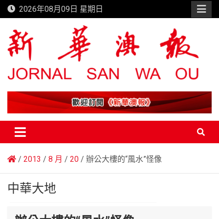
Skip
2026年08月09日 星期日
to
content
新華澳報
2013
8 月
20
辦公大樓的“風水”怪像
中華大地