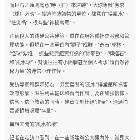
而巨石之類則寓意“時（石）來運轉”，大球象徵“有求
（球）必應”。搞這些裝飾物的單位，都意在“得風水”、
“祛災禍”，很有些“神秘寓意”。
花納稅人的錢建公共建築，重在實現各種社會服務和管
理功能。但現在一些單位內“獅子”成群、“奇石”成林、
“怪球”紮堆……這些耗費鉅資打造的“鎮邪獸”、“轉運石”
和“風水球”，背後往往有小團體甚至個人祈求“超自然神
秘力量”的迷信心理作怪。
受訪專家和群眾認為，勞民傷財的“風水”樓堂館所損害
政府形象、滋生利益輸送和衙門作風；要在加強信仰、
信念、信心教育的同時，建章立制杜絕“增量”，通過拍
賣或捐贈處理“存量”。
異想天開的“風水花樣”
記者在走訪中看到，在一些新建辦公大樓內外，常見大