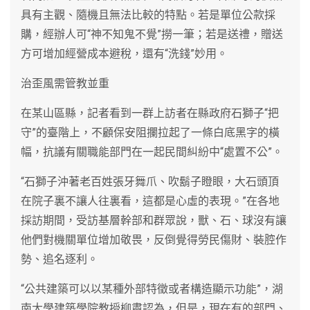
具有主觀、隨機且無法比較的特點。若是單位公款採
購，經辦人可“神不知鬼不覺”撈一筆；若是送禮，贈送
方可增加經營成本避稅，還有“洗錢”妙用。
治歪風需管教並重
在某山區縣，記者看到一群上訪者在縣政府石獅子“把
守”的臺階上，不顧保安阻攔拉起了一條白底黑字的橫
幅，抗議有關職能部門在一起民間糾紛中“處置不公”。
“石獅子沖著老百姓張牙舞爪、吹鬍子瞪眼，大石頭頂
在院子裏不讓人往裏看，這都是心虛的表現。”在各地
採訪期間，受訪基層幹部和群眾說，獸、石、球沒有讓
他們對機關單位增加敬畏，反倒覺得勞民傷財、裝腔作
勢、追名逐利。
“公共建築可以以某種外部特徵或者構造顯示功能”，湖
南大學建築學院教授柳肅認為，但是，現在有的部門、