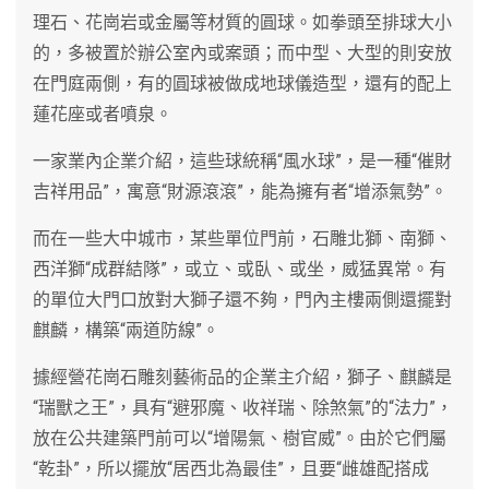
理石、花崗岩或金屬等材質的圓球。如拳頭至排球大小
的，多被置於辦公室內或案頭；而中型、大型的則安放
在門庭兩側，有的圓球被做成地球儀造型，還有的配上
蓮花座或者噴泉。
一家業內企業介紹，這些球統稱“風水球”，是一種“催財
吉祥用品”，寓意“財源滾滾”，能為擁有者“增添氣勢”。
而在一些大中城市，某些單位門前，石雕北獅、南獅、
西洋獅“成群結隊”，或立、或臥、或坐，威猛異常。有
的單位大門口放對大獅子還不夠，門內主樓兩側還擺對
麒麟，構築“兩道防線”。
據經營花崗石雕刻藝術品的企業主介紹，獅子、麒麟是
“瑞獸之王”，具有“避邪魔、收祥瑞、除煞氣”的“法力”，
放在公共建築門前可以“增陽氣、樹官威”。由於它們屬
“乾卦”，所以擺放“居西北為最佳”，且要“雌雄配搭成