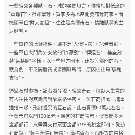
一些經營各種獸、石、球的老闆坦言，價格相對低廉的
“黃蠟石”、粗雕獸等，買家多為地產開發商等商家。而
機關單位“財大氣粗”，往往是高價奇石、精雕獸等的主
要顧客。
一些單位的此類物件，還不乏“人情往來”。記者看到，
一些單位大門內外安放的“鎮邪獸”、“轉運石”，基座刻
著“某某贈”字樣。以一些地方國土、建設等部門的石、
獸為例，不乏開發商或者園區所贈，原因往往是“感謝
支持”。
通過石材市場，記者還發現，經營奇石、瑞獸大生意的
商人往往對其銷售對象嚴格保密。一位石商指著一塊重
達幾十噸、形態怪異的巨石說，此石實價60萬元左右，
但發票可以開100萬元。還有的石商表示，發票開多大
金額都行，只需再支付票面金額6.9%的稅金即可。受訪
石商說，“黃金有價石無價”，高檔奇石、石雕等的價格