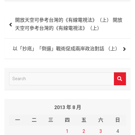
文
開放天空可參考台灣的《有線電視法》（上） 開放
章
天空可參考台灣的《有線電視法》（上）
導
覽
以「抄底」「倒逼」戰術促成兩岸政治對話 （上）
S
e
a
r
2013 年 8 月
c
h
一
二
三
四
五
六
日
1
2
3
4