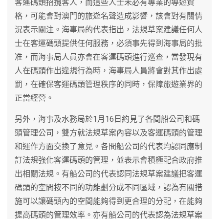
客運碼頭招攬客人，而這些人士未必有專業的導遊資
格，可能會對澳門的旅遊名聲造成影響，該會對有關情
況表示關注。海事局的代表指出，法規草案建議任何人
士在客運碼頭提供任何服務，必須事先得到海事局的批
准，而海事局人員亦會在客運碼頭進行巡查，當發現有
人在碼頭作出違規行為時，海事局人員將會對其作出處
罰，在確保客運碼頭管理秩序的同時，保障旅遊業界的
正當經營。
另外，海事及水務局於1月16日約見了各間船公司和碼
頭管理公司，雙方就法規草案內容以及客運碼頭的管理
和運作方面交換了意見。各間船公司的代表均認同應制
訂法規強化客運碼頭的管理，並表示會積極配合政府推
出相關法規。有船公司的代表認同法規草案建議把客運
碼頭的空間按不同的功能劃分成不同區域，認為有關措
施可以讓碼頭內的空間能夠得到更合理的分配，在能夠
提高碼頭的管理效率。亦有船公司的代表認為法規草案