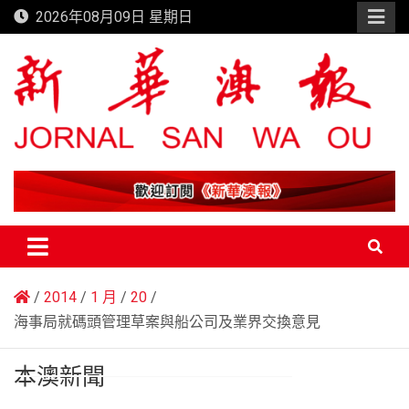
Skip
2026年08月09日 星期日
to
content
新華澳報
2014
1 月
20
海事局就碼頭管理草案與船公司及業界交換意見
本澳新聞