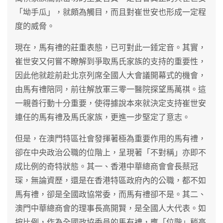
「坳手瓜」，就頗為觸目，而且對崔世安也形成一定程
度的威脅。
現在，馬有禮的莊重表態，已可對此一錘定音。其實，
崔世安又何嘗不瞭解到爭取馬氏家族的支持的重要性，
因此他就趁前赴北京列席全國人大會議開幕式的機會，
由馬有禮陪同，前往解放軍三零一醫院探望馬萬祺。這
一親善行動十分重要，使得據說本來就決定支持崔世安
連任的馬有禮及馬氏家族，更進一步堅定了意志。
但是，在澳門特區社會發揮著極為重要作用的馬有禮，
卻在中央政治公職的位階上，呈現著「不對稱」亦即不
成比例的奇特狀態。其一、香港中華總商會會長蔡冠
琛，無論資歷，還是在香港特區政府內的公職，都不如
馬有禮，卻是全國政協常委，而馬有禮卻不是。其二、
澳門中華總商會的理事長高開賢，是全國人大代表。如
按比例，作為全國政協委員的馬有禮，應「位階」稍高