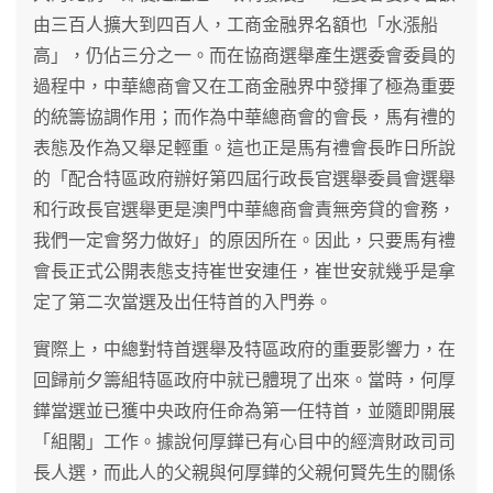
由三百人擴大到四百人，工商金融界名額也「水漲船
高」，仍佔三分之一。而在協商選舉產生選委會委員的
過程中，中華總商會又在工商金融界中發揮了極為重要
的統籌協調作用；而作為中華總商會的會長，馬有禮的
表態及作為又舉足輕重。這也正是馬有禮會長昨日所說
的「配合特區政府辦好第四屆行政長官選舉委員會選舉
和行政長官選舉更是澳門中華總商會責無旁貸的會務，
我們一定會努力做好」的原因所在。因此，只要馬有禮
會長正式公開表態支持崔世安連任，崔世安就幾乎是拿
定了第二次當選及出任特首的入門券。
實際上，中總對特首選舉及特區政府的重要影響力，在
回歸前夕籌組特區政府中就已體現了出來。當時，何厚
鏵當選並已獲中央政府任命為第一任特首，並隨即開展
「組閣」工作。據說何厚鏵已有心目中的經濟財政司司
長人選，而此人的父親與何厚鏵的父親何賢先生的關係