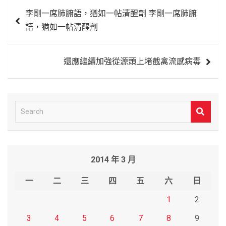
文
李剛一席肺腑語，猶如一帖清醒劑 李剛一席肺腑
章
語，猶如一帖清醒劑
導
覽
還應繼續加強從源頭上堵截禽流感病毒
S
e
a
r
2014 年 3 月
c
h
一
二
三
四
五
六
日
1
2
3
4
5
6
7
8
9