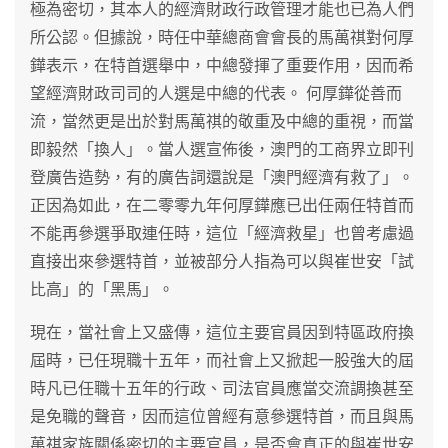
極為密切，其本人的經濟財政行政管理才能也已為人們
所公認。但據說，時任中華總商會會長的馬萬祺對何厚
鏵表示，在特首選舉中，中總發揮了重要作用，因而希
望經濟財政司司的人選是中總的代表。 何厚鏵從善而
流，當然更是出於對馬萬祺的敬重及中總的重視，而當
即毅然「換人」。當人選宣佈後，澳門的工商界立即刊
登廣告造勢，有的廣告詞還說是「澳門經濟有救了」。
正因為如此，在二零零九年何厚鏵應已出任兩任特首而
不能再參選爭取連任時，這位「經濟救星」也曾考慮過
直接出來參選特首，並被部分人指為可以與崔世安「試
比高」的「黑馬」。
現在，當社會上又盛傳，這位主要官員因到特區政府換
屆時，已任現職十五年，而社會上又掀起一股強大的屆
時凡已任職十五年的行政、司法官員應當交流調換甚至
是免職的聲音，因而這位曾經有意參選特首，而且與馬
萬祺家族關係密切的主要官員，是否會真正的與崔世安