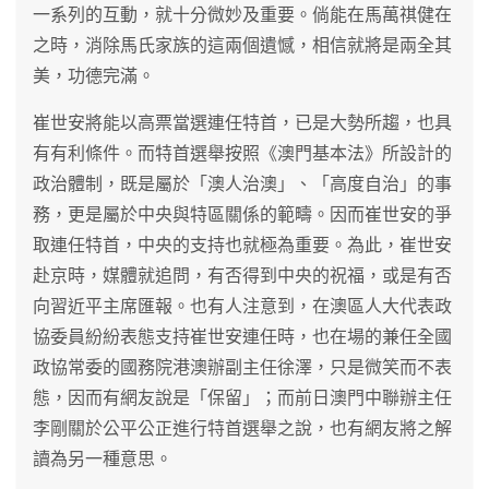
一系列的互動，就十分微妙及重要。倘能在馬萬祺健在
之時，消除馬氏家族的這兩個遺憾，相信就將是兩全其
美，功德完滿。
崔世安將能以高票當選連任特首，已是大勢所趨，也具
有有利條件。而特首選舉按照《澳門基本法》所設計的
政治體制，既是屬於「澳人治澳」、「高度自治」的事
務，更是屬於中央與特區關係的範疇。因而崔世安的爭
取連任特首，中央的支持也就極為重要。為此，崔世安
赴京時，媒體就追問，有否得到中央的祝福，或是有否
向習近平主席匯報。也有人注意到，在澳區人大代表政
協委員紛紛表態支持崔世安連任時，也在場的兼任全國
政協常委的國務院港澳辦副主任徐澤，只是微笑而不表
態，因而有網友說是「保留」；而前日澳門中聯辦主任
李剛關於公平公正進行特首選舉之說，也有網友將之解
讀為另一種意思。