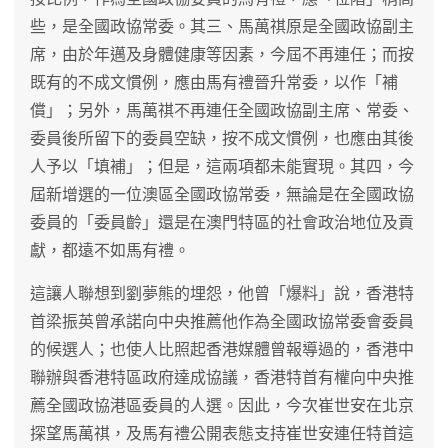
些，是全國政協常委。其三、馬萬祺原是全國政協副主
席，由於年邁及身體健康等因素，今屆不再連任；而按
既有的不成文慣例，應由馬有禮晉升常委，以作「補
償」；另外，馬萬祺不再連任全國政協副主席、常委、
委員後所留下的委員空缺，按不成文慣例，也應由其後
人予以「填補」；但是，這兩項都未能實現。其四，今
屆新增選的一位澳區全國政協常委，無論是在全國政協
委員的「委員齡」還是在澳門特區的社會政治地位及貢
獻，都遠不如馬有禮。
這讓人聯想到劉夢熊的埋怨，他曾「爆料」說，香港特
首梁振英曾承諾向中央推薦他作為全國政協常委會委員
的候選人；也使人比照起香港媒體曾報導過的，香港中
聯辦與香港特區政府達成協議，香港特首有權向中央推
薦全國政協港區委員的人選。因此，今次崔世安在北京
探望馬萬祺，及馬有禮公開表態支持崔世安連任特首這