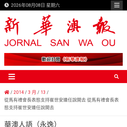
Skip
2026年08月08日 星期六
to
content
新華澳報
2014
3 月
13
從馬有禮會長表態支持崔世安連任說開去 從馬有禮會長表
態支持崔世安連任說開去
華澳人語（永逸）