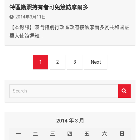
特區護照持有者可免簽訪摩爾多
2014年3月11日
【本報訊】澳門特別行政區政府接獲摩爾多瓦共和國駐
華大使館通知…
文
1
2
3
Next
章
導
覽
S
e
a
r
2014 年 3 月
c
h
一
二
三
四
五
六
日