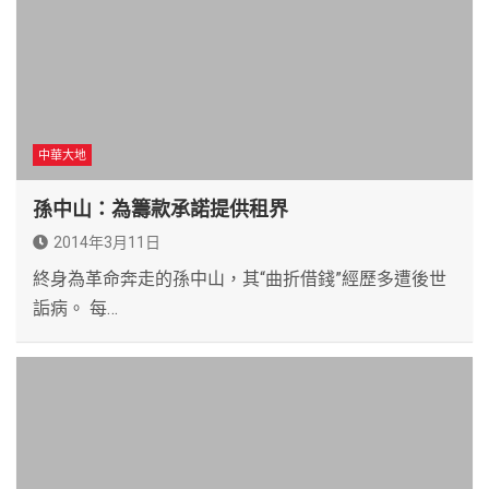
中華大地
孫中山：為籌款承諾提供租界
2014年3月11日
終身為革命奔走的孫中山，其“曲折借錢”經歷多遭後世
詬病。 每…