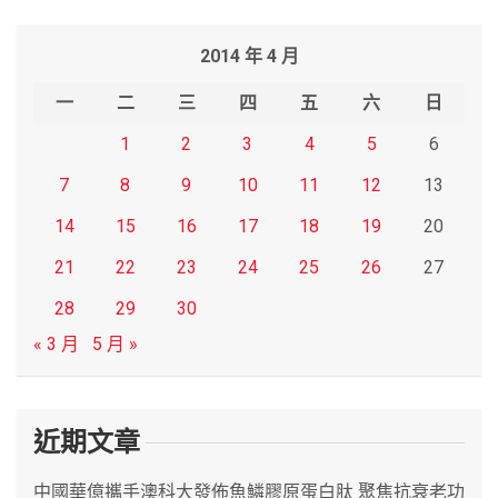
a
r
2014 年 4 月
c
h
一
二
三
四
五
六
日
1
2
3
4
5
6
7
8
9
10
11
12
13
14
15
16
17
18
19
20
21
22
23
24
25
26
27
28
29
30
« 3 月
5 月 »
近期文章
中國華億攜手澳科大發佈魚鱗膠原蛋白肽 聚焦抗衰老功