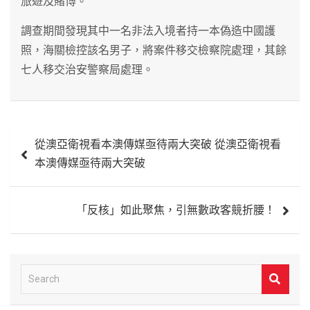
旅遊及賭博。
調查期間發現其中一名非法入境者持一本偽造中國護
照，海關檢控該名男子，將案件移交檢察院處理，其餘
七人移交治安警察局處理。
文
從澳亞衛視看本澳傳媒亟待兩大突破 從澳亞衛視看
章
本澳傳媒亟待兩大突破
導
覽
「反核」如此聚焦，引無數政客競折腰！
S
e