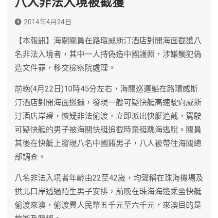
八人非法入境被截獲
2014年4月24日
【本報訊】海關關員在路環威斯汀酒店對開海面截獲八
名非法入境者，其中一人持偽造中國護照，涉嫌觸犯偽
造文件罪，移交檢察院處理。
前晚(4月22日)10時45分左右，海關巡邏船在路環威斯
汀酒店對開海面巡邏，發現一艘可疑快艇高速駛向威斯
汀酒店岸邊，懷疑非法偷渡，立即派出快艇追截，駕駛
可疑快艇的男子被海關快艇追截時棄艇跳海逃脫。關員
其後在快艇上發現八名中國籍男子，八人被帶往海關總
部調查。
八名非法入境者年齡由22至42歲，均聲稱在珠海機場及
拱北口岸透過陌生男子安排，前晚在珠海海邊乘坐快艇
偷渡來澳，偷渡費人民幣五千元至六千元，來澳目的是