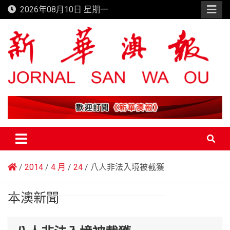
Skip
2026年08月10日 星期一
to
content
新華澳報
2014
4 月
24
八人非法入境被截獲
本澳新聞