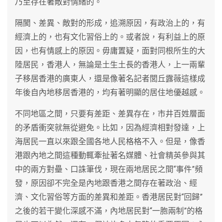
乃至存在著敵對情緒的。
隔閡、差異、敵對的形成，追溯原因，有政治上的，有
經濟上的，也有文化習俗上的。或者說，有利益上的原
因，也有情感上的原因。毋庸置疑，面對同根所生的大
陸居民，香港人，無論是土生土長的香港人，上一兩輩
子移居香港的廣東人，還是像著名記者閭丘露薇這樣成
年後自內地移居香港的，均有著明顯的居住地優越感。
不同地區之間，只要有差距、差異存在，市井百姓層面
的矛盾衝突就無從避免。比如，因為經濟相對發達，上
海居民一直以來跟全國各地人民格格不入。但是，像香
港跟內地之間這種動輒牽扯著名媒體、社會精英參與其
中的兩方對壘、口誅筆伐，現在兩地居民之間“事件”頻
發，原因卻不完全是內地跟香港之間存在著政治、經
濟、文化習俗等方面的差異和差距。香港居民對“回歸”
之後的若干變化深感不滿，內地居民對“一胞兩制”的格