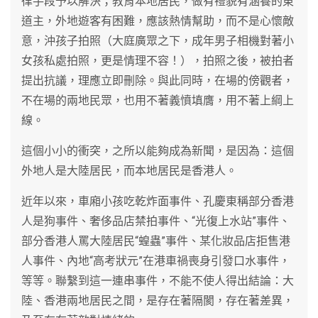
律手段予以解決；教育本地居民，做有禮貌有涵養的東
道主，外地遊客有困難，應該熱情幫助，而不是心懷敵
意，沖孩子拍照（大庭廣眾之下，成年男子相機對著小
女孩私處拍照，更是情理不容！），拍照之後，被拍者
提出抗議，理應立即刪除。與此同時，在場的傍觀者，
不在場的兩地民眾，也用不著義憤填膺，用不著上綱上
線。
這個小小的衝突，之所以能夠成為新聞，是因為：這個
外地人是大陸居民，而本地居民是香港人。
近年以來，車廂小孩吃乾炸面事件、孔慶東稱部分香港
人是狗事件、奢侈品店禁拍事件、“光復上水站”事件、
部分香港人罵大陸居民“蝗蟲”事件、某化妝品店拒售港
人事件、內地“高考狀元”在港車禍喪身引發口水事件，
等等。聯繫到這一連串事件，不能不使人得出結論：大
陸、香港兩地居民之間，是存在著隔閡，存在著差異，