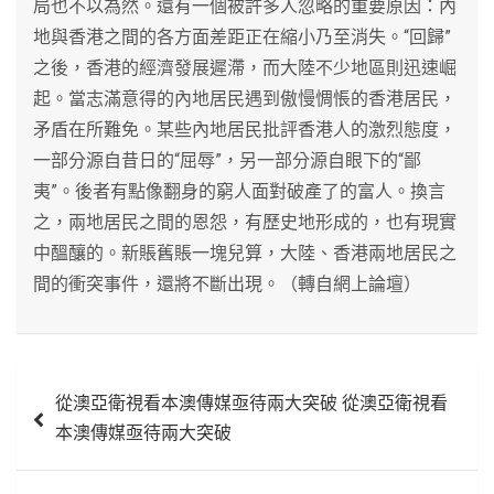
局也不以為然。還有一個被許多人忽略的重要原因：內
地與香港之間的各方面差距正在縮小乃至消失。“回歸”
之後，香港的經濟發展遲滯，而大陸不少地區則迅速崛
起。當志滿意得的內地居民遇到傲慢惆悵的香港居民，
矛盾在所難免。某些內地居民批評香港人的激烈態度，
一部分源自昔日的“屈辱”，另一部分源自眼下的“鄙
夷”。後者有點像翻身的窮人面對破產了的富人。換言
之，兩地居民之間的恩怨，有歷史地形成的，也有現實
中醞釀的。新賬舊賬一塊兒算，大陸、香港兩地居民之
間的衝突事件，還將不斷出現。（轉自網上論壇）
文
從澳亞衛視看本澳傳媒亟待兩大突破 從澳亞衛視看
章
本澳傳媒亟待兩大突破
導
覽