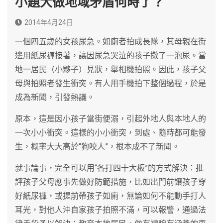
小題大做地域矛盾何時了？
2014年4月24日
一個四五歲的女孩尿急。如廁者拍成長隊，其母親在街
邊用紙尿褲接著，讓因尿急哭泣的孩子撒了一泡尿。當
地一居民（小夥子）見狀，舉相機拍照。因此，孩子父
母與拍照者發生衝突。有人用手機拍下整個過程，於是
成為新聞，引發熱議。
原本，這是因小孩子當街便溺，引起外地人與本地人的
一次小小衝突。這樣的小小衝突，到處、隨時都可能發
生，概率大大高於“狗咬人”，根本成不了新聞。
就事論事，完全可以用“各打四十大板”的方式解決：批
評孩子父母應事先做好防範措施，比如出門前讓孩子穿
好紙尿褲，或提前帶孩子如廁，無論如何不能動手打人
耳光，對他人沖自家孩子拍照不滿，可以報警，通過法