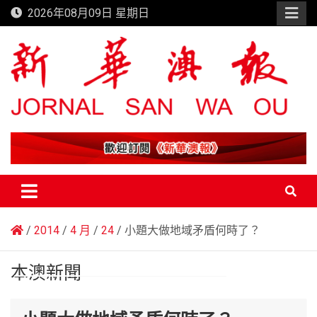
Skip
2026年08月09日 星期日
to
content
新華澳報
2014
4 月
24
小題大做地域矛盾何時了？
本澳新聞