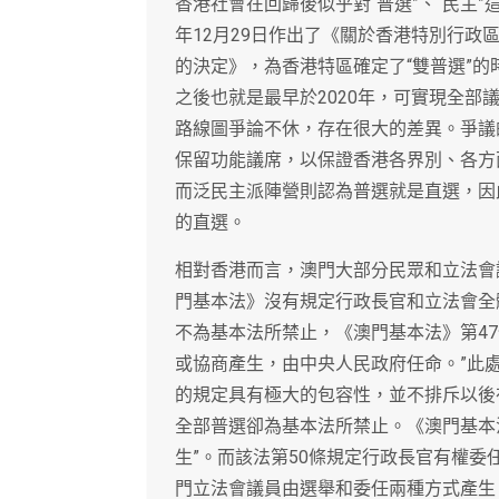
香港社會在回歸後似乎對“普選”、“民主”
年12月29日作出了《關於香港特別行政
的決定》，為香港特區確定了“雙普選”的
之後也就是最早於2020年，可實現全部
路線圖爭論不休，存在很大的差異。爭議
保留功能議席，以保證香港各界別、各方
而泛民主派陣營則認為普選就是直選，因
的直選。
相對香港而言，澳門大部分民眾和立法會
門基本法》沒有規定行政長官和立法會全
不為基本法所禁止，《澳門基本法》第4
或協商產生，由中央人民政府任命。”此
的規定具有極大的包容性，並不排斥以後
全部普選卻為基本法所禁止。《澳門基本法
生”。而該法第50條規定行政長官有權
門立法會議員由選舉和委任兩種方式產生