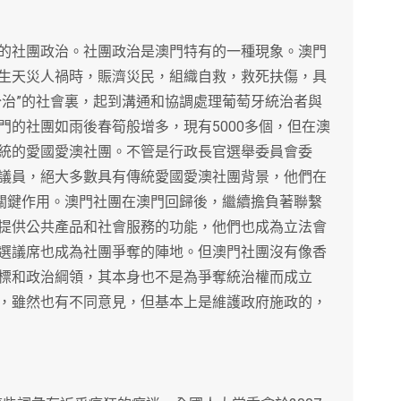
的社團政治。社團政治是澳門特有的一種現象。澳門
生天災人禍時，賑濟災民，組織自救，救死扶傷，具
分治”的社會裏，起到溝通和協調處理葡萄牙統治者與
門的社團如雨後春筍般增多，現有5000多個，但在澳
統的愛國愛澳社團。不管是行政長官選舉委員會委
議員，絕大多數具有傳統愛國愛澳社團背景，他們在
了關鍵作用。澳門社團在澳門回歸後，繼續擔負著聯繫
提供公共產品和社會服務的功能，他們也成為立法會
選議席也成為社團爭奪的陣地。但澳門社團沒有像香
標和政治綱領，其本身也不是為爭奪統治權而成立
，雖然也有不同意見，但基本上是維護政府施政的，