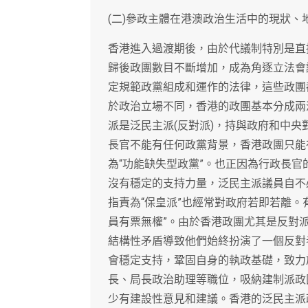
(二)參政主體在港澳政治生活中的現狀、
香港進入過渡期後，由於代議制特別是直
歸後政團數目不斷增加，成為角逐立法會
定規範政黨組成和運作的法律，這些政團
於政治立場不同，香港的政團基本分成兩
派是泛民主派(反對派)，持與政府和中
長官不能有任何政黨背景，香港政團只能
為“功能缺失型政黨”。也正因為行政長
沒有穩定的支持力量，泛民主派議員自不
指責為“保皇派”也經常對政府若即若離。
員有票無權”。由於香港政團尤其是反對
結構性矛盾導致他們始終扮演了一個反對
會穩定支持，鞏固自身的執政基礎，致力
長、局長政治助理等職位，吸納建制派政
少有建設性意見和建議。香港的泛民主派