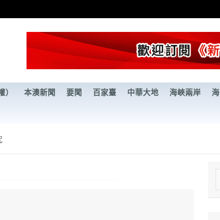
權）
本澳新聞
要聞
百家臺
中華大地
海峽兩岸
海
究
e
a
r