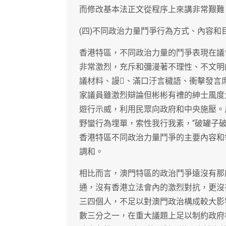
而修改基本法正文從程序上來講非常艱難
(四)不同政治力量鬥爭行為方式、內容和
香港特區，不同政治力量的鬥爭表現在議
非常激烈，充斥和彌漫著不理性、不文明
議材料、謾、滿口汙言穢語、衝擊發言
家議員雖激烈辯論但彬彬有禮的紳士風度
遊行示威，利用民眾向政府和中央施壓。
野蠻行為埋單，索性我行我素，“破罐子
香港特區不同政治力量鬥爭的主要內容和
調和。
相比而言，澳門特區的政治鬥爭遠沒有那
通，沒有香港立法會內的激烈對抗，更沒
三四個人，不足以對澳門政治構成較大影
數三分之一，在重大議題上足以制約政府