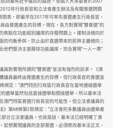
這些詞彙有近乎瘋狂的癡迷。全國人大常委會於2007
區2012年行政長官和立法會產生辦法及有關普選問題
時間表，即最早在2017年可率先普選產生行政長官，
議員由普選產生的目標。現在，各方對實現“雙普選”的
的焦點在功能組別議席的存廢問題上。建制派傾向於
面的均衡參與，防止由於直選帶來的民粹主義傾向；
此他們堅決主張廢除功能議席，完全實現“一人一票”
議員對實現所謂的“雙普選”並沒有強烈的訴求。《澳
體議員最終由普選產生的目標，但行政長官的普選並
7條規定：“澳門特別行政區行政長官在當地通過選舉
處的選舉當然包括直接選舉和間接選舉，所以基本法
在澳門特區普選行政長官的可能性。但立法會議員的
》第68條第2款規定：“立法會的多數議員由選舉產
委任部分立法會議員。也就是說，基本法已經明確了澳
，若想實現議員的全部普選，必須修改基本法正文，