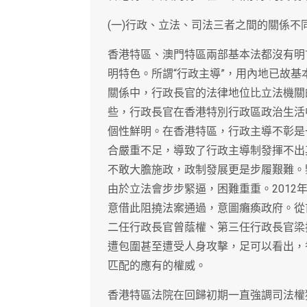
(一)行政、立法、司法三者之間的關係不
香港特區、澳門特區兩部基本法都沒有明
明特色。所謂“行政主導”，用內地已故基
關係中，行政長官的法律地位比立法機關
些，行政長官在香港特別行政區政治生活中
個性鮮明。在香港特區，行政主導不彰是
合嚴重不足，導致了行政主導制發揮不出
不敢大膽施政，政制發展更是步履艱難。
由於立法會步步緊逼，困難重重。2012
意借此阻撓法案通過，意圖癱瘓政府。從首
二任行政長官曾蔭權、第三任行政長官梁
遭包圍甚至遭受人身攻擊，足可以看出，
匹配的應有的權威。
香港特區法院在回歸初期一直強調司法權