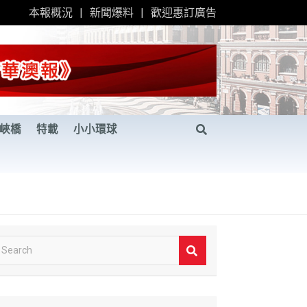
本報概況
新聞爆料
歡迎惠訂廣告
峽橋
特載
小小環球
S