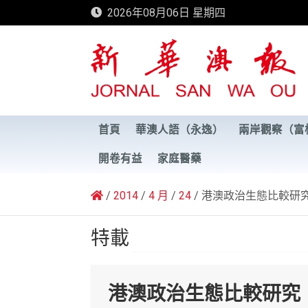
Skip
2026年08月06日 星期四
to
content
新華澳報
首頁
華澳人語（永逸）
兩岸觀察（富
開卷有益
家庭醫藥
2014
4 月
24
港澳政治生態比較研
特載
港澳政治生態比較研究