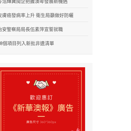
岑浩輝冀閩企把握澳琴發展新機遇
皮膚癌發病率上升 衛生局籲做好防曬
治安警察局局長伍素萍宣誓就職
28個項目列入新批非遺清單