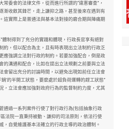
大常委會的法律文件，從而進行所謂的“違憲審查”，
逐漸收斂其鋒芒，走上謙抑之路，甚至後來在遇到有
。這實際上是普通法與基本法對接的磨合期與陣痛期
導”體制得到了充分的實踐和體現，行政長官享有絕對
制約，但以配合為主，且有時表現出立法制約行政乏
更應強調立法對行政的制約。若要加強配合，倒是政
會的溝通和配合，比如在提出立法規劃之前要與立法
法會留出充分的討論時間，以避免出現如前任立法會
下鍋’的半開工狀態，要麼處於超負荷運轉的趕工狀態”
況，立法會應加強對政府行為的監督制約力度，尤其
管通過一系列案件行使了對行政行為(包括抽象行政
特區法院一直秉持被動、謙抑的司法原則，依法行使
威，自覺維護基本法確立的行政主導的政治體制。