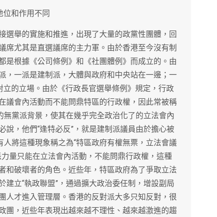
地位和作用不同
接選舉的實施和推進，出現了大量的政黨性團體，回
議席尤其是直選議席的主力軍。由於香港至今沒有制
都是根據《公司條例》和《社團體例》而成立的。由
派，一派是建制派，大體與政府和中央站在一邊；一
央對立的立場。由於《行政長官選舉條例》規定，行政
在議會內活動而不能問鼎特區的行政權，因此常被稱
官的無黨派背景，使其在幾乎完全政治化了的立法會內
必說，他們“逢特必反”，就是建制派議員由於擔心被
有人將這種現象稱之為“特區政府有權無票，立法會議
派力量只能在立法會內活動，不能問鼎行政權，這種
者和破壞者的角色。近些年，特區政府為了爭取立法
於建立“執政聯盟”，通過擴大政治委任制，增設副局
團人才進入管理層。香港的反對派大多只知反對，很
政團，近些年表現出越來越不理性、越來越激進的趨