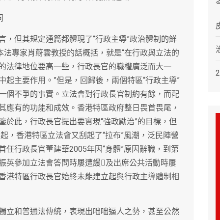
同
言，但其規定通篇都體現了“行政主導”政治體制的鮮
本法專家肖蔚雲教授的話概括，就是“在行政與立法的
的法律地位要高一些，行政長官的職權廣泛而大一
起主要作用。”但是，回歸後，兩個特區“行政主導”
一個不爭的事實。立法會對行政長官制約有餘，而配
其應有的功能和成效。香港特區政府整日畏首畏尾，
鑒於此，行政長官提出要實現“強政勵治”的目標，但
年起，香港特區立法會又刮起了“拉布”風潮，泛民陣營
任行政長官董建華2005年因“身體”原因辭職，到第
振英參加立法會答問時屢遭謾及出席公共活動時屢
香港特區行政長官始終未能建立起與行政主導體制相
獨立和普通法傳統，表現出咄咄逼人之勢，甚至公然