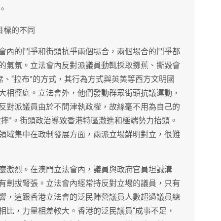
。
目標的不同
會內的鬥爭和街頭抗爭兩個場合，兩個場合的鬥爭都
的氣氛。立法會內反對派議員動輒採取擲蕉、撕毀會
席、“拉布”的方式，其行為方式與英美等西方文明國
大相徑庭。立法會外，他們發動群眾街頭抗議運動，
反對派議員由於不問津執政權，故絲毫不用為自己的
破摔”。街頭政治導致香港特區激進和極端勢力抬頭。
領域集中在政制發展方面，兩派立場鮮明對立，很難
麼激烈。在澳門立法會內，議員與政府官員坦誠溝
有劍拔弩張。立法會內經常持反對立場的議員，只有
響，這跟香港立法會的泛民陣營議員人數超過議員總
相比，力量相差較大。香港的泛民議員“成事不足，