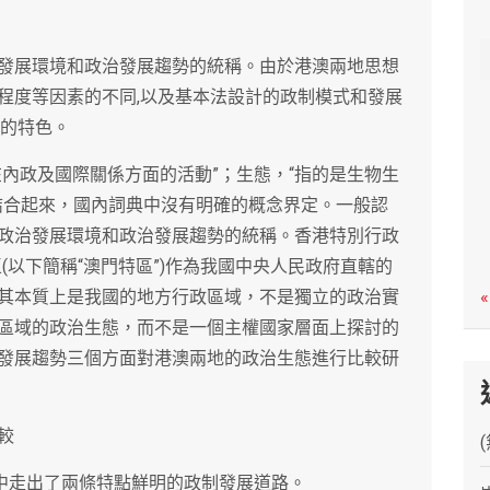
c
h
發展環境和政治發展趨勢的統稱。由於港澳兩地思想
程度等因素的不同,以及基本法設計的政制模式和發展
同的特色。
內政及國際關係方面的活動”；生態，“指的是生物生
結合起來，國內詞典中沒有明確的概念界定。一般認
政治發展環境和政治發展趨勢的統稱。香港特別行政
區(以下簡稱“澳門特區”)作為我國中央人民政府直轄的
其本質上是我國的地方行政區域，不是獨立的政治實
«
區域的政治生態，而不是一個主權國家層面上探討的
發展趨勢三個方面對港澳兩地的政治生態進行比較研
較
踐中走出了兩條特點鮮明的政制發展道路。