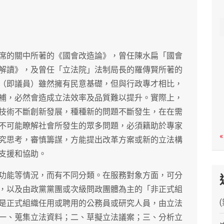
c
h
席的關中所著的《國會改造論》，曾任陳水扁「國會
解讀》，及曾任「立法院」法制局長的羅傳賢所著的
（即議員）雖然擁有民意基礎，但與行政專才相比，
補，必然會造成立法效率及品質難以提升。實際上，
技術不斷創新發展，種種新的問題不斷發生，在在需
不可能瞭解社會所發生的眾多問題，必須籍助於專家
«
究思考，審慎籌謀，方能提出改革方案或新的立法構
支援和協助。
功能等情況，而有不同分類。在服務對象方面，可分
，以及由政黨黨團或次級問政團體為主的「非正式組
是正式組織任用或聘用的公務員或研究人員，由立法
一、蒐集立法資料；二、草擬立法議案；三、分析立