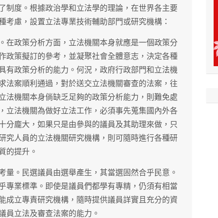
了制度。根據政治學和立法學的理論，在世界各主要
種考慮，設置立法專業技術輔助部門或研究機構：
。在政策分析方面，立法機關本身就應是一個政策分
作政策擬訂的參考，並凝聚社會全體意志，決定各種
具有政策分析的能力。何況，政府行政部門和立法機
求法案順利通過，對於送交立法機關審查的法案，往
立法機關本身倘缺乏足夠的政策分析能力，則難免處
，立法機關為做好立法工作，必須事先蒐集國內外各
十分龐大，如果只是由參與的議員及其助理來做，只
研究人員的立法機關研究機構，則可隨時進行各種研
質的提升。
考量。民選議員由選舉產生，其當選固然合乎民意。
乎專業標準。即使是議員們都學有專精，仍須有相當
能成立專責研究機構，隨時提供議員詳實且充分的資
議員立法及審查法案的能力。