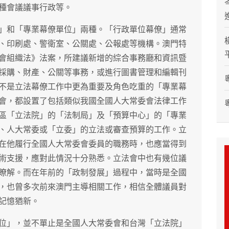
種會議議事行政等。
」和「專業幕僚單位」兩種。「行政單位幕僚」通常
、印刷處、警衛室、公關處、公報處等機構。澳門特
會組織法》法案，所建議新增的綜合事務廳和資訊暨
採購、財產、公關等事務，或進行圖書管理和編輯刊
不是立法幕僚工作中更為重要及角色吃重的「專業幕
會，都設置了包括類似我國全國人大常委會法律工作
區「立法院」的「法制局」及「預算中心」的「專業
、人大常委或「立委」的立法或審查預算的工作。立
在他履行全國人大常委會委員的職務時，也應當得到
術支援，應對此情況十分熟悉。立法會中也有幾位議
瞭解。而在年前的「政制發展」過程中，當時是全國
，也曾多次前來澳門主導相關工作，相信全體議員對
記憶猶新。
位」，並不單止是全國人大常委會和台灣「立法院」