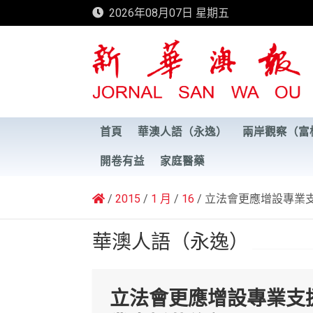
Skip
2026年08月07日 星期五
to
content
新華澳報
首頁
華澳人語（永逸）
兩岸觀察（富
開卷有益
家庭醫藥
2015
1 月
16
立法會更應增設專業
華澳人語（永逸）
立法會更應增設專業支