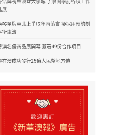
岑浩輝視察澳琴大學城 了解開學前各項工作
進展
橫琴單牌車北上爭取年內落實 擬採用預約制
平衡車流
粵澳名優商品展開幕 簽署49份合作項目
粵在澳成功發行25億人民幣地方債