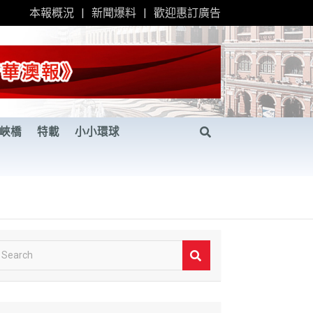
本報概況
新聞爆料
歡迎惠訂廣告
峽橋
特載
小小環球
S