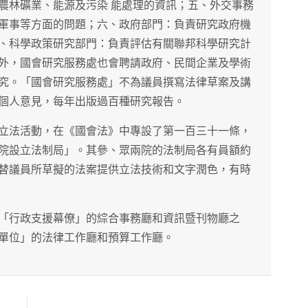
農林礦業、能源及污染 能處理的資訊；五、外交事務
軍事等方面的問題；六、政府部門：負責研究政府機
、科學政策研究部門：負責評估有關聯邦科學研究計
外，國會研究服務處也會聘請政府、民間企業及學術
究。「國會研究服務處」不為議員撰寫法律草案及講
個人意見，每年出版過百種研究報告。
立法活動，在《國會法》中專設了第一百三十一條，
院設立法制局」。其參、眾兩院的法制局各有員額約
替議員所草擬的法案提供立法技術和文字潤色，有時
「行政支援幕僚」的綜合事務廳和資訊暨刊物廳之
僚單位」的法律工作廳和預算工作廳。