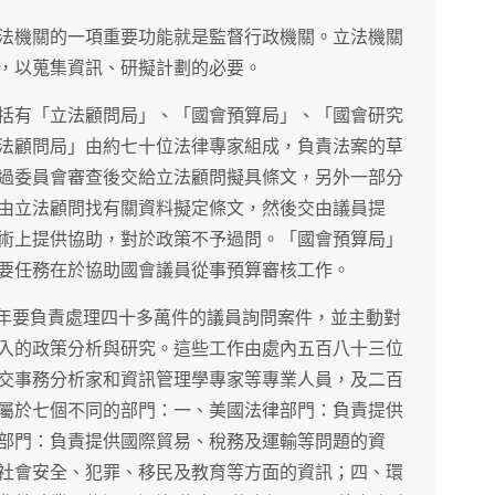
法機關的一項重要功能就是監督行政機關。立法機關
，以蒐集資訊、研擬計劃的必要。
括有「立法顧問局」、「國會預算局」、「國會研究
法顧問局」由約七十位法律專家組成，負責法案的草
過委員會審查後交給立法顧問擬具條文，另外一部分
由立法顧問找有關資料擬定條文，然後交由議員提
術上提供協助，對於政策不予過問。「國會預算局」
要任務在於協助國會議員從事預算審核工作。
每年要負責處理四十多萬件的議員詢問案件，並主動對
入的政策分析與研究。這些工作由處內五百八十三位
交事務分析家和資訊管理學專家等專業人員，及二百
屬於七個不同的部門：一、美國法律部門：負責提供
部門：負責提供國際貿易、稅務及運輸等問題的資
社會安全、犯罪、移民及教育等方面的資訊；四、環