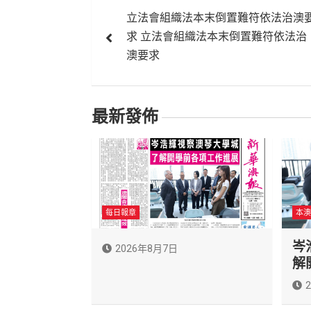
文
立法會組織法本末倒置難符依法治澳
章
求 立法會組織法本末倒置難符依法治
導
澳要求
覽
最新發佈
每日報章
本澳
岑
2026年8月7日
解