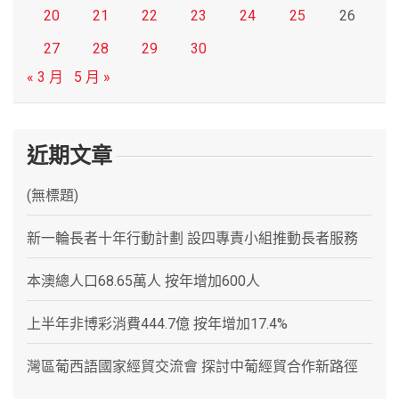
20
21
22
23
24
25
26
27
28
29
30
« 3 月
5 月 »
近期文章
(無標題)
新一輪長者十年行動計劃 設四專責小組推動長者服務
本澳總人口68.65萬人 按年增加600人
上半年非博彩消費444.7億 按年增加17.4%
灣區葡西語國家經貿交流會 探討中葡經貿合作新路徑