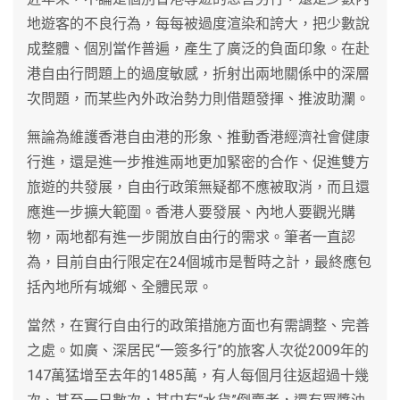
地遊客的不良行為，每每被過度渲染和誇大，把少數說
成整體、個別當作普遍，產生了廣泛的負面印象。在赴
港自由行問題上的過度敏感，折射出兩地關係中的深層
次問題，而某些內外政治勢力則借題發揮、推波助瀾。
無論為維護香港自由港的形象、推動香港經濟社會健康
行進，還是進一步推進兩地更加緊密的合作、促進雙方
旅遊的共發展，自由行政策無疑都不應被取消，而且還
應進一步擴大範圍。香港人要發展、內地人要觀光購
物，兩地都有進一步開放自由行的需求。筆者一直認
為，目前自由行限定在24個城市是暫時之計，最終應包
括內地所有城鄉、全體民眾。
當然，在實行自由行的政策措施方面也有需調整、完善
之處。如廣、深居民“一簽多行”的旅客人次從2009年的
147萬猛增至去年的1485萬，有人每個月往返超過十幾