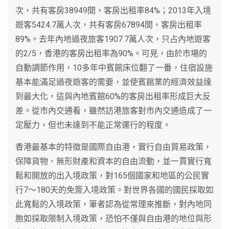
次，共有客房38949間，客房出租率84%；2013年入境
遊客5424.7萬人次，共有客房67894間，客房出租率
89%。去年內地過夜旅客1907.7萬人次，只占內地遊客
的2/5，香港的客房出租率為90%。可見，由於市場的
自動調節作用，10多年中賓館床位翻了一番，住宿設施
基本能滿足過夜遊客的需要，並使賓館業的經濟效益達
到最大化，這與內地賓館60%的客房出租率形成巨大反
差。從市內交通看，雖然訪港旅客對市內交通造成了一
定壓力，但也未達到不能正常運行的程度。
香港最基本的特徵是國際自由港，實行自由貿易政策，
保障貨物、無形財產和資本的自由流動，並一貫實行寬
鬆和開放的出入境政策，對165個國家和地區的公民實
行7～180天的免簽入境政策。對世界各國的國民採取如
此寬鬆的入境政策，筆者認為從常理來推斷，對內地同
胞如採取限制入境政策，恐怕不僅與自由港的地位與形