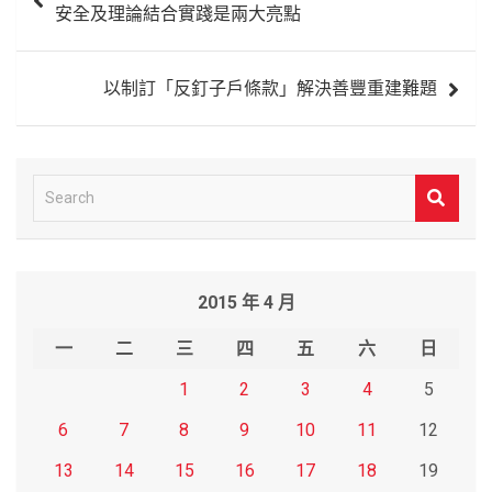
安全及理論結合實踐是兩大亮點
導
覽
以制訂「反釘子戶條款」解決善豐重建難題
S
e
a
r
2015 年 4 月
c
h
一
二
三
四
五
六
日
1
2
3
4
5
6
7
8
9
10
11
12
13
14
15
16
17
18
19