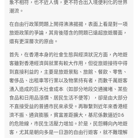
象不相符，也不近人情，更不符合出入境便利化的世界
潮流。
在自由行政策問題上鬧得沸沸揚揚，表面上看是對一項
旅遊政策的爭論，其背後隱含的問題已遠超旅遊層面，
還有更深層次的原由。
首先，在香港本身的社會生態與經濟狀況方面，內地遊
客雖對香港經濟與就業有較大作用，但從旅遊接待中得
到直接利益的，主要是旅遊景點、旅館、餐飲、零售、
奢侈品、出租車等行業以及物業持有者，而數千萬遊客
湧入造成的巨大社會成本（如部分地段交通擁堵、某些
食品和日用品漲價、居民生活不便等），卻是由大部分
不直接受益的普通市民來承受。再聯繫到近年來香港經
濟不振、通貨膨脹，貧富差距擴大，基尼係數逼近0.6
的危險線，市民生活壓力增加。於是，民怨轉向內地遊
客，尤其是朝向多是一日游的自由行遊客，就不難理解