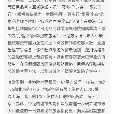
次、甚至一日數次，其中有“水貨”倒賣者，還有買醬油
等日用品者。筆者建議，把“一簽多行”改為“一簽若干
行”，緩解接待壓力；對那些用“一簽多行”倒賣“水貨”的
牟利者應予限制，抑或建立“黑名單”制度；在香港—深
圳對接地開設特定日用品商城或開展跨境網購業務，減
少為“打醬油”而過境的“旅客”；香港方面研究最大和最
佳旅客接待能力並在網上即時公佈到港遊客人數、酒店
出租率等信息，發佈赴港旅遊的警示級別；運用價格手
段鼓勵遊客網上預訂客房，避免遊客夜宿大巴現象的再
發生；在長假期間放開旅遊服務價格，用價格浮動機制
分流遊客等方法，以削峰減流、緩解客流過分集中。
應當看到，香港陸地面積僅1104平方公里，僅為上海的
1/5和北京的1/15，地域空間有限；常住人口723萬，
為上海、北京的1/3，常住人口的密度高於上海、北
京。為此，香港的城市規劃和建設需進一步研究城市最
大和最佳的一日游和過夜旅客接待量，擴大基礎設施和