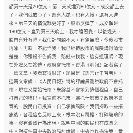
額第一天是20億元，第二天就達到80億元。成交額上去
了，我們就放心了。既有人拋，也有人接，還有人進
來。第三天的情況就更好了，股市反彈了，成交額是
180億元。直到第三天晚上，我才睡著覺。以後幾天，
股市有升有降。我估計問題不大，有驚無險。今後股市
再漲、再跌，不能怪我，我已經把股市的風險講得清清
楚楚，你賺錢不告訴我，賠錢來找我，這有道理嗎？現
在外邊又在謠傳，政府會托市。香港《明報》記者寫了
一篇文章，我看寫得很好，題目是《謠言止于智者》。
這篇文章說，《人民日報》特約評論員剛說政府不會托
市，現在又開始托市？朱鎔基不會笨到這個程度，自己
打自己的嘴巴。我宣佈不托市，還托什麼市？政府不會
管的，股民自己投資，自己承擔風險。我們採取一些措
施後，各種信息反映上來，根本沒有跳樓、打碎玻璃的
事，沒有激烈行為出現，說明中國的股民也在成長之
中。對這件事中央政治局討論過，中央也作過決策，當