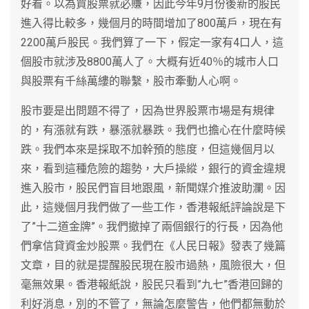
好看。以為買股票就必賺，因此今年9月份後新的股民
進入得比較多，幾個月的時間增加了800萬戶，現在有
2200萬戶股民。我們算了一下，假定一家有4口人，這
個股市就涉及8800萬人了。大概有近40％的城市人口
與股票有千絲萬縷的聯繫，股市牽動人心啊。
股市要是出問題不得了，因為世界股票市場是有規律
的，有漲就有跌，暴漲就暴跌。我們也擔心在什麼時候
跌。我們本來是採取不加幹預的態度，但這幾個月以
來，看到這種危險的趨勢，大戶操縱，銀行的資金違規
進入股市，股民們盲目地跟風，新聞媒介推波助瀾。因
此，這幾個月我們做了一些工作，香港報紙評論說是下
了”十二道金牌”。我們撤掉了兩個銀行的行長，因為他
們拿信貸資金炒股票。我們在《人民日報》發表了幾篇
文章，目的就是提醒股民現在股市過熱，風險很大，但
毫無效果。香港報紙說，股民只看到”九七”香港回歸的
利好消息，別的不管了，無論怎麼警告，他們都無動於