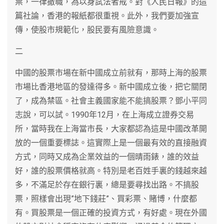
票，一律撤職，為以身試法者戒。對《人民日報》的這
篇社論，香港的報紙都很重視。此外，我們要加強宣
傳，使股市規範化，股民要有風險意識。
二
中國的股票市場在新中國成立前就有，那時上海的股票
市場比香港地區的發達得多。新中國成立後，把它關閉
了，成為禁區。社會主義國家能不能搞股票？鄧小平同
志說，可以試。1990年12月，在上海成立證券交易
所，當時我在上海當市長，大家都認為這是中國改革開
放的一個重要標誌。這實際上是一個最有效的直接融資
方式，同時又成為企業效益的一個晴雨錶，誰的效益
好，誰的股票價格就高。特別是老百姓手裏的錢越來越
多，不滿足於存在銀行裏，總是要尋找出路。不搞股
票，照樣會出現”地下錢莊”、買彩票、賭博，什麼都
有。買股票是一個正確的投資方式，有好處。現在外國