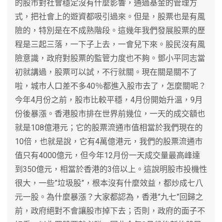
的股市對社會穩定沒有什麼影響，通過基金的管理方
式，把社會上的遊資都吸引過來。但是，股票也是有風
險的，特別是在不成熟階段。這幾年我們發展股票的歷
程是三起三落，一下子上去，一會兒下來。股民沒有風
險意識，政府對股票的監管力度也不夠。鄧小平同志當
初就講過，股票可以試，不行就關。現在關是關不了
啦，城市人口差不多40％都進入股市去了，怎麼關呢？
今年4月份之前，股市比較平穩，4月份開始升溫，9月
份後暴漲。香港股市排在世界前幾位，一天的成交額也
就是108億港元；它的股票流通市值相當於我們現在的
10倍，也就是說，它有4萬億港元，我們的股票流通市
值只有4000億元，但今年12月份一天成交量最高峰達
到350億元，相當於香港的3倍以上。這說明股市投機性
很大，一些”垃圾股”，根本沒有什麼效益，都炒成七八
元一股。為什麼暴漲？大家都認為，香港”九七”回歸之
前，政府絕對不會讓股市掉下去；否則，政府的面子不