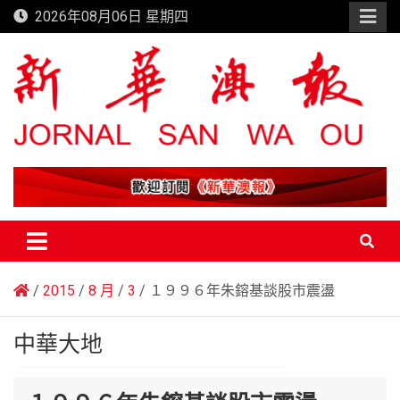
Skip
2026年08月06日 星期四
to
content
新華澳報
2015
8 月
3
１９９６年朱鎔基談股市震盪
中華大地