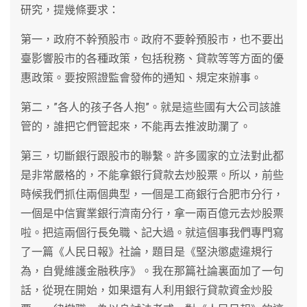
研究，提幾條要求：
第一，政府不幹預股市。政府不要幹預股市，也不要出
臺影響股市的各種政策，包括稅務、貸款等等方面的優
惠政策。要按照證監會發佈的通知、規定來辦事。
第二，”各人的孩子各人抱”。就是這些國有大公司該誰
管的，誰把它們管起來，不能再去推波助瀾了。
第三，切斷銀行跟股市的聯繫。許多國家的立法對此都
是非常嚴格的，不能拿銀行貸款去炒股票。所以，前些
時候我們抓住兩個典型，一個是工商銀行合肥市分行，
一個是中信實業銀行濟南分行，拿一兩百億元去炒股票
啦。把這兩個行長免職、記大過。就這個事我們專門寫
了一篇《人民日報》社論，題目是《堅決懲處違規行
為，自覺維護金融秩序》。我在那篇社論裏面加了一句
話，從現在開始，如果還有人利用銀行貸款資金炒股