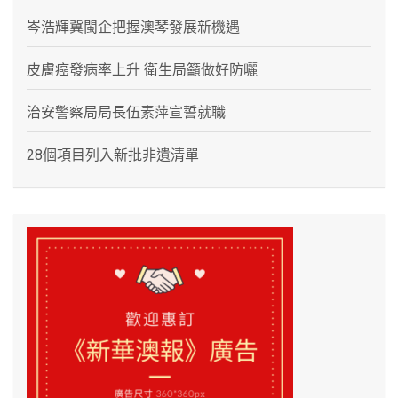
岑浩輝冀閩企把握澳琴發展新機遇
皮膚癌發病率上升 衛生局籲做好防曬
治安警察局局長伍素萍宣誓就職
28個項目列入新批非遺清單