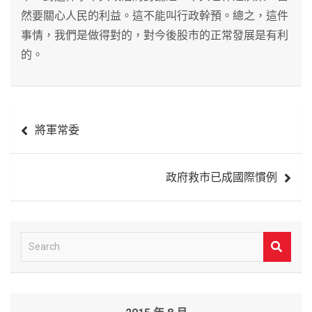
然要關心人民的利益。這不能叫行政幹預。總之，這件
事情，我們是做得對的，對今後股市的正常發展是有利
的。
文
將軍常委
章
導
政府救市已成國際慣例
覽
S
e
a
r