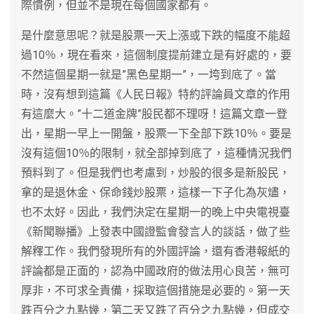
際慣例，但並不是現在每個國家都有。
是什麼意思呢？就是股票一天上漲或下跌的幅度不能超
過10％，現在看來，這個制度提前建立是有好處的，要
不然這個星期一就是”黑色星期一”，一垮到底了。當
時，沒有想到這篇《人民日報》特約評論員文章的作用
有這麼大。”十二道金牌”股民都不理呀！這篇文章一登
出，星期一早上一開盤，股票一下全部下跌10％。要是
沒有這個10％的限制，就全部掉到底了，這種情況我們
預料到了。但是我們也考慮到，炒股的很多是新股民，
拿的是退休金、保命錢炒股票，這樣一下子化為灰燼，
也不太好。因此，我們決定在星期一的晚上中央電視臺
《新聞聯播》上發表中國證監會發言人的談話，做了些
解釋工作。我們發現所有的外國評論，還有香港報紙的
評論都是正面的，認為中國政府的做法用心良苦，無可
厚非，不可求全責備，採取這個措施是必要的。第一天
跌百分之九點幾，第二天又跌了百分之九點幾，但成交