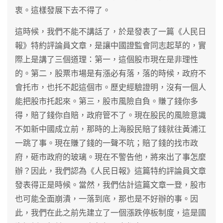
衷。這樣發展下去不得了。
這時候，我們不能不講話了，於是發表了一篇《人民日
報》特約評論員文章，是讓中國證監會同志起草的，實
際上是講了三個道理：第一，這個股市現在是非理性
的。第二，股票市場是有漲必有落，落的時候，政府不
會托市，也托不起這個市。歷史經驗證明，沒有一個人
能把股市托起來。第三，股市風險自負。賺了錢你多
得，賠了錢你自賠，政府管不了。現在股民的風險意識
不如新中國成立前，那時的上海股民賠了錢就往黃浦江
一跳了事。現在賺了錢的一聲不吭；賠了錢的找市政
府，砸市政府的玻璃。現在不警告他，將來出了事怎麼
辦？因此，我們認為《人民日報》這篇特約評論員文章
發表得正是時候。當然，我們估計這篇文章一登，股市
也可能全面崩潰，一落到底，那也是不好辦的事。因
此，我們在此之前先建立了一個漲跌停板制度，這是國