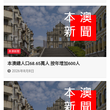
本澳新聞
本澳總人口68.65萬人 按年增加600人
2026年8月8日