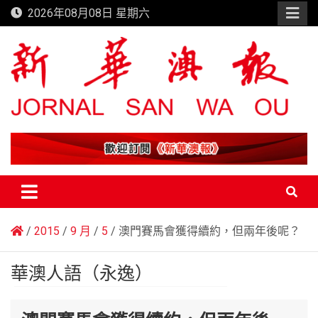
Skip
2026年08月08日 星期六
to
content
新華澳報
2015
9 月
5
澳門賽馬會獲得續約，但兩年後呢？
華澳人語（永逸）