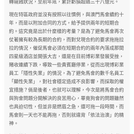
轉窺蝕狀況，至前年底，累計虧損超過三十八億元。
現在特區政府並沒有按照以往慣例，與澳門馬會續約十
年，而是以附加合同的方式，給予提供兩年的短期合
約。這究竟是出於什麼樣的考量？是為了避免馬會再次
仗著擁有較為長期的合約，而對兌現合約的要求拖拖拉
拉的情況，催促馬會必須在短期合約的兩年內落成那間
四星級酒店並開張大吉，還是在目前博彩業發展受挫，
賭收連續下跌，導致一些貴賓廳停業，從而出現博彩業
員工「隱性失業」的情況，為了避免馬會的數千名員工
「顯性失業」，對社會穩定造成不良影響，而採取的權
宜措施？倘是後者，也就可以理解，今次是將馬會合約
與狗會問題分開解決的良苦用心，畢竟狗會的問題雖然
也具迫切性，但並非是燃眉之急，還可拖一段時間，而
馬會則一天也不能再拖，否則就違背「依法治澳」的精
神。