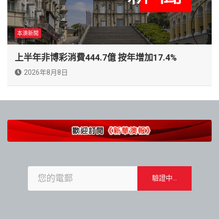
本澳新聞
上半年非博彩消費444.7億 按年增加17.4%
2026年8月8日