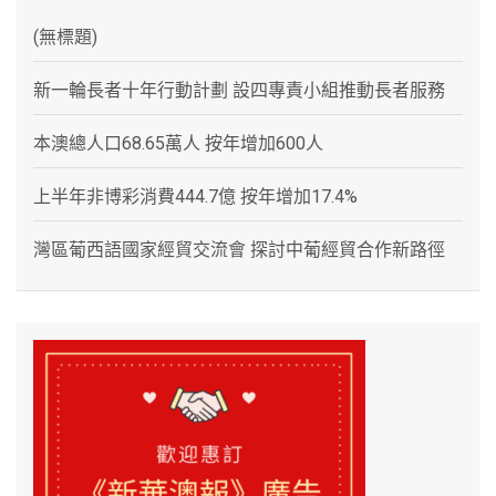
(無標題)
新一輪長者十年行動計劃 設四專責小組推動長者服務
本澳總人口68.65萬人 按年增加600人
上半年非博彩消費444.7億 按年增加17.4%
灣區葡西語國家經貿交流會 探討中葡經貿合作新路徑