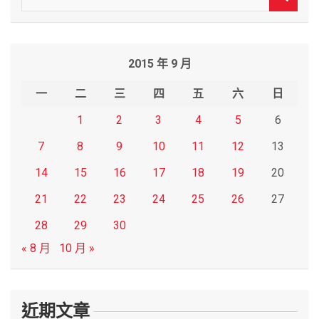
e
a
r
2015 年 9 月
c
h
一
二
三
四
五
六
日
1
2
3
4
5
6
7
8
9
10
11
12
13
14
15
16
17
18
19
20
21
22
23
24
25
26
27
28
29
30
« 8 月
10 月 »
近期文章