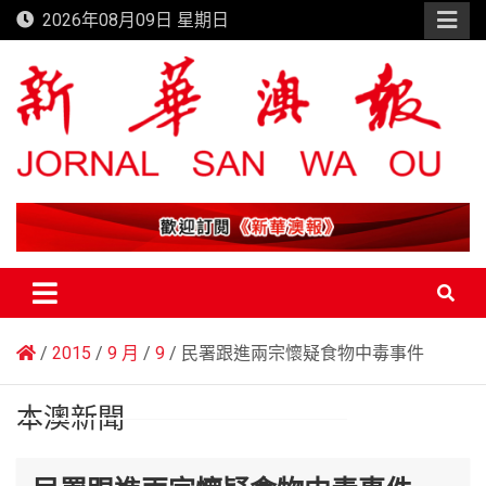
Skip
2026年08月09日 星期日
to
content
新華澳報
2015
9 月
9
民署跟進兩宗懷疑食物中毒事件
本澳新聞