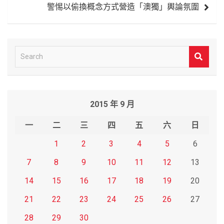
警惕以偷換概念方式營造「澳獨」輿論氛圍
覽
S
e
a
r
2015 年 9 月
c
h
一
二
三
四
五
六
日
1
2
3
4
5
6
7
8
9
10
11
12
13
14
15
16
17
18
19
20
21
22
23
24
25
26
27
28
29
30