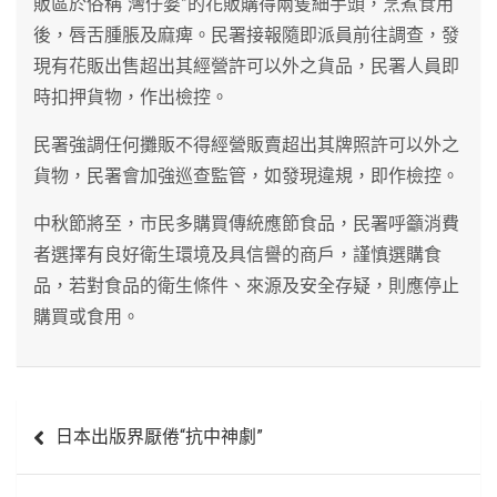
販區於俗稱“灣仔婆”的花販購得兩隻細芋頭，烹煮食用
後，唇舌腫脹及麻痺。民署接報隨即派員前往調查，發
現有花販出售超出其經營許可以外之貨品，民署人員即
時扣押貨物，作出檢控。
民署強調任何攤販不得經營販賣超出其牌照許可以外之
貨物，民署會加強巡查監管，如發現違規，即作檢控。
中秋節將至，市民多購買傳統應節食品，民署呼籲消費
者選擇有良好衛生環境及具信譽的商戶，謹慎選購食
品，若對食品的衛生條件、來源及安全存疑，則應停止
購買或食用。
文
日本出版界厭倦“抗中神劇”
章
導