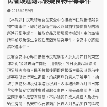
民署跟進兩宗懷疑食物中毒事件
2015年9月9日
【本報訊】民政總署食品安全中心接獲市民報稱懷疑食
物中毒事件，即時通報衛生局及派員前往提供食品的場
所進行衛生調查，抽取食品及環境樣本檢測。由於該場
所早前涉及發生食源性集體胃腸炎事件，食安中心將繼
續跟進事件。
民署食安中心昨日接獲市民報稱兩人於九月四日到東望
洋新街“金越越南牛肉粉＂用餐後，翌日凌晨起陸續出
現胃腸炎病徵。民署接報後隨即通報衛生局及派員前往
涉事場所進行衛生調查，約談商戶負責人了解事件，抽
取了食物及環境樣本進行檢測。涉事場所於九月四日亦
曾發生懷疑食源性集體胃腸炎事件，民署高度關注，調
查兩宗事件是否有關聯，不排除與作業人員個人及操作
衛生有關。食安中心要求商戶負責人對食品製作的區域