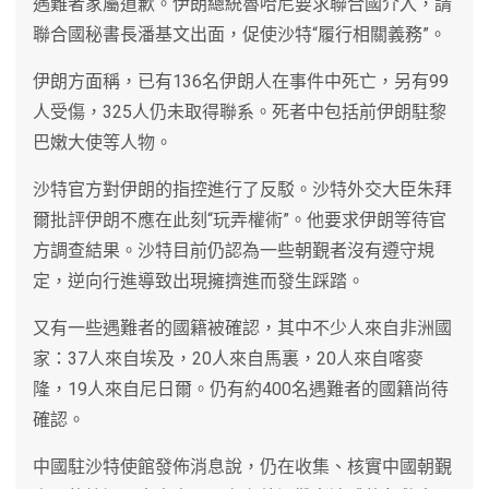
遇難者家屬道歉。伊朗總統魯哈尼要求聯合國介入，請
聯合國秘書長潘基文出面，促使沙特“履行相關義務”。
伊朗方面稱，已有136名伊朗人在事件中死亡，另有99
人受傷，325人仍未取得聯系。死者中包括前伊朗駐黎
巴嫩大使等人物。
沙特官方對伊朗的指控進行了反駁。沙特外交大臣朱拜
爾批評伊朗不應在此刻“玩弄權術”。他要求伊朗等待官
方調查結果。沙特目前仍認為一些朝覲者沒有遵守規
定，逆向行進導致出現擁擠進而發生踩踏。
又有一些遇難者的國籍被確認，其中不少人來自非洲國
家：37人來自埃及，20人來自馬裏，20人來自喀麥
隆，19人來自尼日爾。仍有約400名遇難者的國籍尚待
確認。
中國駐沙特使館發佈消息說，仍在收集、核實中國朝覲