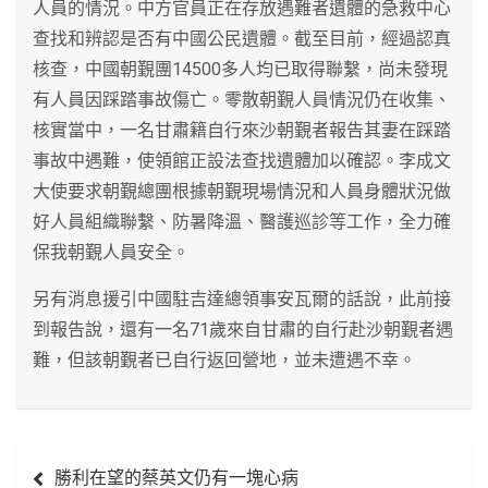
人員的情況。中方官員正在存放遇難者遺體的急救中心
查找和辨認是否有中國公民遺體。截至目前，經過認真
核查，中國朝覲團14500多人均已取得聯繫，尚未發現
有人員因踩踏事故傷亡。零散朝覲人員情況仍在收集、
核實當中，一名甘肅籍自行來沙朝覲者報告其妻在踩踏
事故中遇難，使領館正設法查找遺體加以確認。李成文
大使要求朝覲總團根據朝覲現場情況和人員身體狀況做
好人員組織聯繫、防暑降溫、醫護巡診等工作，全力確
保我朝覲人員安全。
另有消息援引中國駐吉達總領事安瓦爾的話說，此前接
到報告說，還有一名71歲來自甘肅的自行赴沙朝覲者遇
難，但該朝覲者已自行返回營地，並未遭遇不幸。
文
勝利在望的蔡英文仍有一塊心病