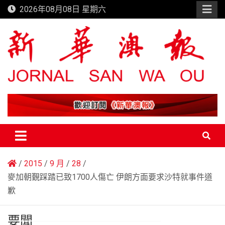
Skip
2026年08月08日 星期六
to
content
新華澳報
2015
9 月
28
麥加朝覲踩踏已致1700人傷亡 伊朗方面要求沙特就事件道
歉
要聞