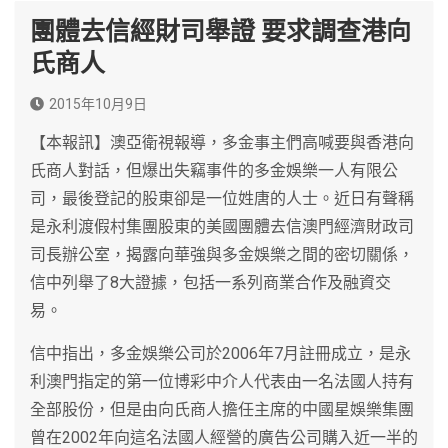
團體去信經財司舉證 要求調查港向
氏商人
2015年10月9日
【本報訊】澳亞衛視報導，多金事主們高喊要與香港向
氏商人對話，但爆出失竊事件的多金娛樂一人有限公
司，最後登記的股東卻是一位姓唐的人士。近日有聲稱
是永利渡假村集團股東的美國團體去信澳門經濟財政司
司長辦公室，揭露向華強與多金娛樂之間的密切關係，
信中列舉了8大證據，包括一系列商業合作及融資交
易。
信中指出，多金娛樂公司於2006年7月註冊成立，是永
利澳門指定的第一位博彩中介人代表由一名法國人持有
全部股份，但是由向氏商人擔任主席的中國星娛樂集團
曾在2002年向這名法國人經營的廣告公司購入近一半的