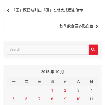
文
「玉」既已被引出「磚」也就完成歷史使命
章
導
秋季飲食要多點白色
覽
S
e
a
r
2015 年 10 月
c
h
一
二
三
四
五
六
日
1
2
3
4
5
6
7
8
9
10
11