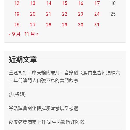
12
13
14
15
16
17
18
19
20
21
22
23
24
25
26
27
28
29
30
31
« 9 月
11 月 »
近期文章
重溫司打口摩天輪的歲月：音樂劇《澳門皇宮》演繹六
十年代澳門人自強不息的奮鬥故事
(無標題)
岑浩輝冀閩企把握澳琴發展新機遇
皮膚癌發病率上升 衛生局籲做好防曬