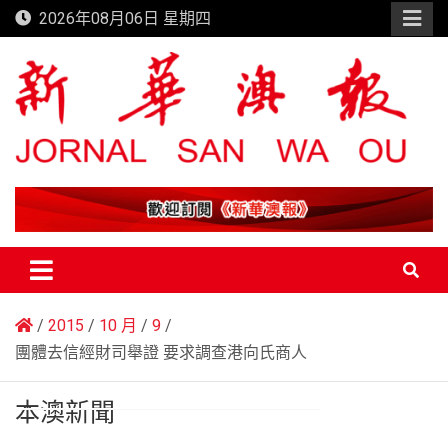
Skip
2026年08月06日 星期四
to
content
新華澳報
2015
10 月
9
團體去信經財司舉證 要求調查港向氏商人
本澳新聞