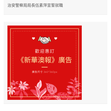
治安警察局局長伍素萍宣誓就職