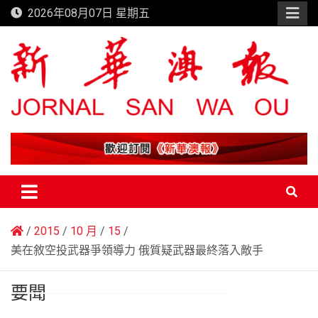
Skip
2026年08月07日 星期五
to
content
新華澳報
2015
10 月
15
美在敘空投武器爭領導力 俄質疑武器最終落入敵手
要聞