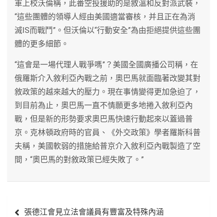
軍上校沃倫稱，此番空投援助的是敘溫和反對派武裝，
“這些團體的領導人經由美國適當審核，并且正在為消
滅IS而戰鬥”。但沃倫以“行動安全”為由拒絕提供這些團
體的更多細節。
“這會是一場代理人戰爭嗎”？美國全國廣播公司稱，在
俄羅斯介入敘利亞內戰之前，奧巴馬就面臨著改變其對
敘政策的越來越大的壓力。現在事情變得更加急迫了，
到目前為止，奧巴馬一直不情願更多地捲入敘利亞內
戰，但是新的形勢要求奧巴馬快速行動起來以蓋過普
京。克林頓政府時的官員、《外交政策》學者羅斯科普
夫稱，美國軟弱的措施給普京介入敘利亞內戰製造了空
間，“奧巴馬的對敘政策已經失敗了。”
文
張德江會見立法會議員有豐富及特殊內涵