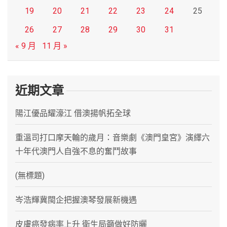
19
20
21
22
23
24
25
26
27
28
29
30
31
« 9 月
11 月 »
近期文章
陽江優品耀濠江 借澳揚帆拓全球
重溫司打口摩天輪的歲月：音樂劇《澳門皇宮》演繹六
十年代澳門人自強不息的奮鬥故事
(無標題)
岑浩輝冀閩企把握澳琴發展新機遇
皮膚癌發病率上升 衛生局籲做好防曬