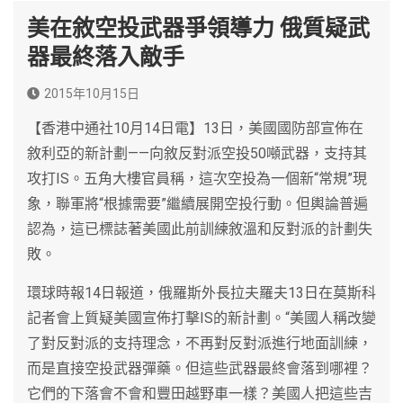
美在敘空投武器爭領導力 俄質疑武
器最終落入敵手
2015年10月15日
【香港中通社10月14日電】13日，美國國防部宣佈在
敘利亞的新計劃——向敘反對派空投50噸武器，支持其
攻打IS。五角大樓官員稱，這次空投為一個新“常規”現
象，聯軍將“根據需要”繼續展開空投行動。但輿論普遍
認為，這已標誌著美國此前訓練敘溫和反對派的計劃失
敗。
環球時報14日報道，俄羅斯外長拉夫羅夫13日在莫斯科
記者會上質疑美國宣佈打擊IS的新計劃。“美國人稱改變
了對反對派的支持理念，不再對反對派進行地面訓練，
而是直接空投武器彈藥。但這些武器最終會落到哪裡？
它們的下落會不會和豐田越野車一樣？美國人把這些吉