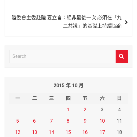
章
導
陸委會主委赴陸 夏立言：絕非最後一次 必須在「九
覽
二共識」的基礎上持續協商
S
e
a
r
2015 年 10 月
c
h
一
二
三
四
五
六
日
1
2
3
4
5
6
7
8
9
10
11
12
13
14
15
16
17
18