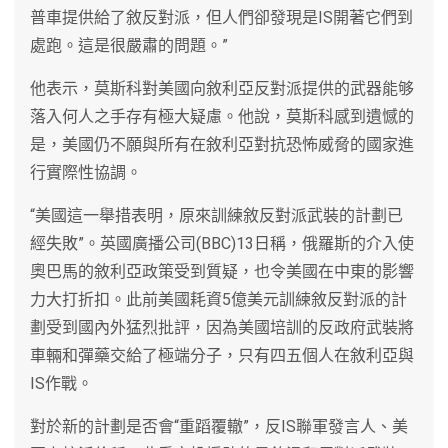
普車提供給了敘反對派，但人們卻發現是IS開著它們到
處跑。這是很嚴肅的問題。”
他表示，莫斯科對美國向敘利亞反對派提供的武器能够
落入何人之手存有極大疑慮。他說，莫斯科感到遺憾的
是，美國仍不願與所有在敘利亞對抗恐怖威脅的國家進
行實際性協調。
“美國這一舉措表明，原來訓練敘反對派武裝的計劃已
經失敗”。英國廣播公司(BBC)13日稱，俄羅斯的介入使
奧巴馬的敘利亞政策受到質疑，也令美國在中東的影響
力大打折扣。此前美國耗資5億美元訓練敘反對派的計
劃受到國內外猛烈批評，因為美國培訓的反政府武裝將
車輛和彈藥交給了極端分子，只有四五個人在敘利亞與
IS作戰。
對於新的計劃是否會“重蹈覆轍”，反IS聯軍發言人、美