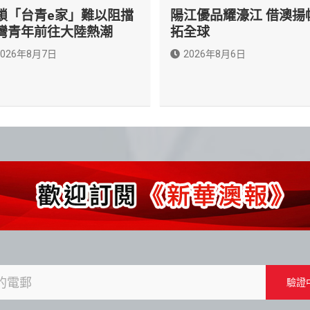
鎖「台青e家」難以阻擋
陽江優品耀濠江 借澳揚
灣青年前往大陸熱潮
拓全球
2026年8月7日
2026年8月6日