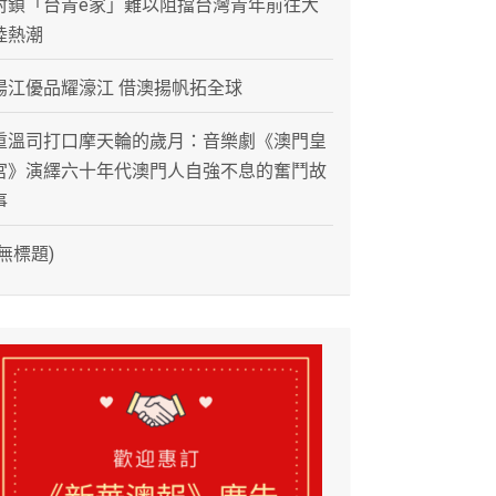
封鎖「台青e家」難以阻擋台灣青年前往大
陸熱潮
陽江優品耀濠江 借澳揚帆拓全球
重溫司打口摩天輪的歲月：音樂劇《澳門皇
宮》演繹六十年代澳門人自強不息的奮鬥故
事
(無標題)