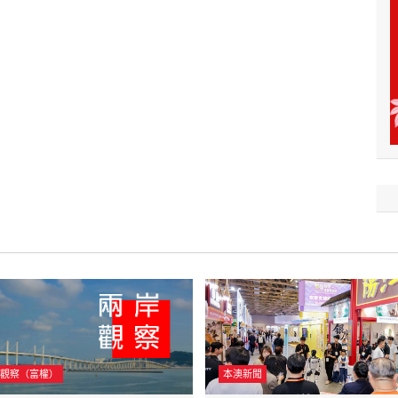
觀察（富權）
本澳新聞