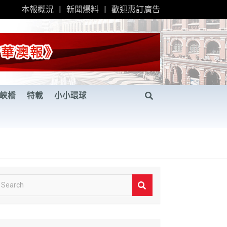
本報概況
新聞爆料
歡迎惠訂廣告
峽橋
特載
小小環球
S