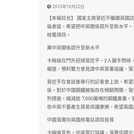
2015年10月22日
【本報綜合】 國家主席習近平繼續英國訪
倫會談，希望把中英關係提升至新水平。
核電項目。
冀中英關係提升至新水平
卡梅倫在門外迎接習近平，2人握手問候
報道，預料雙方會見證中英簽署協議，落
習近平在會談後舉行的記者會上說，希望
係。對於中國鋼鐵被指存在傾銷問題，習
列措施，縮減逾 7,000萬噸的鋼鐵產
告中英不要產生貿易保護摩擦，希望兩國
中國落實向英國核電站項目投資
卡梅倫宣布，中英簽訂協議，落實中國企