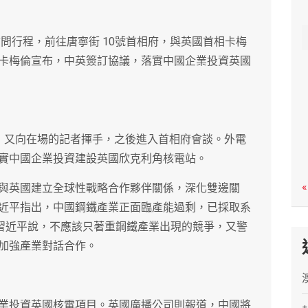
c
h
問行程，前往唐寧街 10號首相府，與英國首相卡梅
卡梅倫宣布，中英簽訂協議，落實中國企業投資英國
，又向在場的記者揮手，之後進入首相府會談。外電
實中國企業投資建設英國欣克利角核電站。
«
與英國建立全球性戰略合作夥伴關係，深化雙邊關
近平指出，中國鋼鐵產業正面臨產能過剩，已採取系
量。習近平說，不應該只著重鋼鐵產業出現的競爭，又警
加強產業對話合作。
業投資英國核電項目。英國廣播公司則報道，中國將