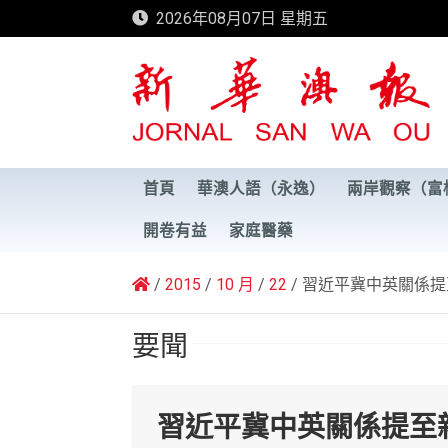
Skip
2026年08月07日 星期五
to
content
新華澳報
首頁
華澳人語（永逸）
兩岸觀察（富
開卷有益
家庭醫藥
2015
10 月
22
習近平冀中英關係提
要聞
習近平冀中英關係提至