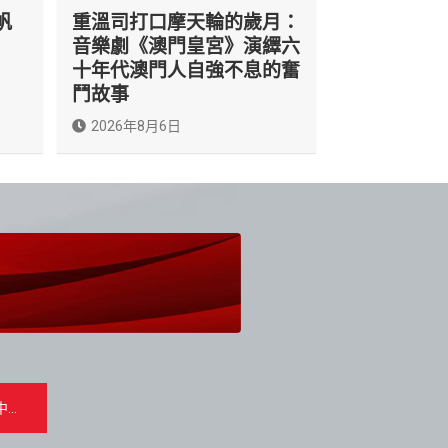
帆
重溫司打口摩天輪的歲月：
音樂劇《澳門皇宮》演繹六
十年代澳門人自強不息的奮
鬥故事
2026年8月6日