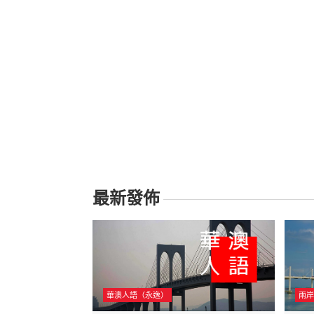
覽
最新發佈
華澳人語（永逸）
兩岸