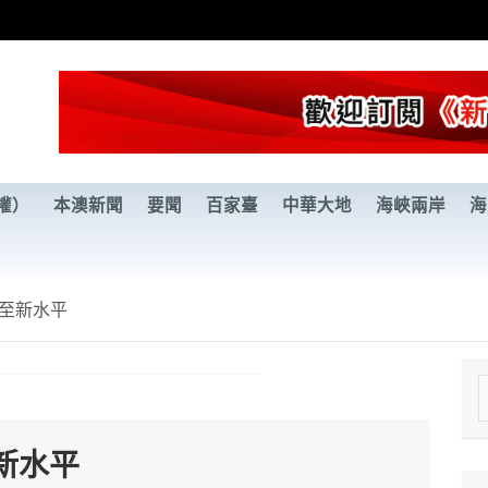
權）
本澳新聞
要聞
百家臺
中華大地
海峽兩岸
海
至新水平
e
a
新水平
r