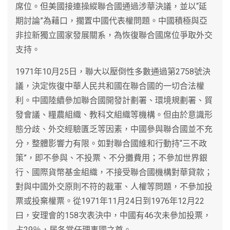
席位。但美國接連操縱聯合國通過涉華決議，並以“延
期討論”為藉口，擱置中國代表權問題。中國積極與亞
非拉新獨立國家發展關系，為恢復聯合國席位爭取外交
支持。
1971年10月25日，聯大以壓倒性多數通過第2758號決
議，決定恢復中華人民共和國在聯合國的一切合法權
利。中國陸續參加聯合國開發計劃署、環境規劃署、貿
發會議、糧農組織、教科文組織等機構。但由於意識形
態分歧、外交經驗匱乏等因素，中國參與聯合國並不充
分，整體影響力有限。如對聯合國維和行動持“三不政
策”，即不參與、不投票、不分攤費用；不參加世界銀
行、國際貨幣基金組織，不接受聯合國機構對華貸款；
對與中國外交原則不符的裁軍、人權等問題，不參加投
票或投棄權票。從1971年11月24日到1976年12月22
曰，安理會的158次表決中，中國有46次未參加投票，
占29％，居各常任理事國之首。