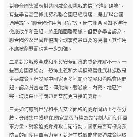
對聯合國集體應對共同威脅和挑戰的信心“遭到破壞”。
有些學者甚至據此認為聯合國已經衰落，提出“聯合國
過時論”、“聯合國作用有限論”等，斷言聯合國如不進行
徹底改革和重組，將重蹈國聯覆轍。但更多學者認為，
聯合國依然是管理協調全球事務最重要的機構，其作用
不應被削弱而應進一步加強。
二是對冷戰後全球和平與安全面臨的威脅理解不一。一
些西方國家認為，恐怖主義和大規模殺傷性武器擴散是
主要威脅。但發展中國家更多地關心發展和消除貧困問
題，認為貧富差距、傳染病、愛滋病、內戰、地區沖
突、環境惡化等問題是當前更直接的威脅。
三是如何應對世界和平與安全面臨的威脅問題上存在分
歧。分歧集中體現在:國家是否有權為先發制人而使用軍
事力量，對緊迫威脅採取自衛行動；國家是否有權為預
防目的而使用軍事力量，對潛在威脅或非緊迫威脅採取