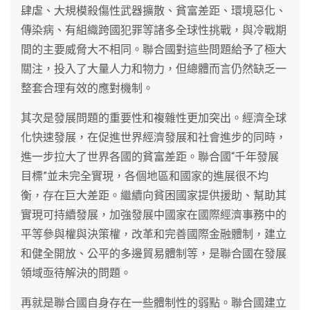
肆虐、大規模殺傷性武器擴散、貧富差距、環境惡化、
傳染病、有組織跨國犯罪等諸多全球性挑戰，與冷戰期
間的主要威脅大不相同。聯合國對這些問題給予了極大
關注，投入了大量人力和物力，但總體而言仍然缺乏一
整套合理有效的應對機制。
其次是發展問題的重要性和複雜性更加突出。經濟全球
化快速發展，在促進世界經濟發展和社會進步的同時，
進一步拉大了世界各國的貧富差距。聯合國“千年發展
目標”並未完全實現，各個地區和國家的進展很不均
衡，存在巨大差距。繼續向貧困國家提供援助、幫助其
實現可持續發展，加強發展中國家在國際經濟事務中的
平等參與權與決策權，改革和完善國際金融體制，建立
和健全開放、公平的多邊貿易體制等，是聯合國在發展
領域亟待解決的問題。
再就是聯合國自身存在一些體制性的弱點。聯合國建立