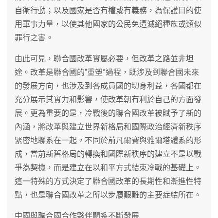
自衛行動；以及國家是否有權或有義務，為保護目的使
用軍事力量，以使其他國家的公民免遭滅絕種族或類似
罪行之害。
由此可見，聯合國改革實屬必要，但改革之路並非坦
途。改革是聯合國的“重塑”過程，既涉及到聯合國未來
的發展方向，也涉及到各成員國的切身利益，各國都在
充分展示其實力和影響，使改革朝有利於自己的方面發
展。更為重要的是，冷戰後的聯合國改革被賦予了新的
內涵，將改革與建立世界新格局和國際政治經濟新秩序
緊密地聯系在一起。不同於前凡爾賽與雅爾塔體系的形
成，當前新舊格局的轉換和國際新秩序的建立不是以戰
爭為契機，而是建立在以和平方式結束冷戰的基礎上。
這一特殊的方式決定了聯合國改革的長期性和漸進性特
點，也是聯合國改革之所以步履艱難的主要症結所在。
中國與聯合國合作夥伴關系不斷發展