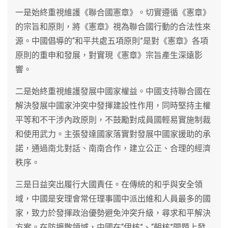
一是始終重視維護《聯合國憲章》。切實遵循《憲章》
的宗旨和原則，將《憲章》視為聯合國行動的合法性來
源。中國倡導的“和平共處五項原則”是對《憲章》各項
原則的重申和發展，對實現《憲章》宗旨產生深遠影
響。
二是始終重視維護發展中國家權益。中國支持聯合國在
解決發展中國家沖突中發揮建設性作用，同時堅持主權
平等和不干涉內政原則，不鼓勵對成員國輕易實施制裁
和使用武力。主張發達國家落實對發展中國家援助的承
諾，通過南北對話、南南合作，建立公正、合理的經濟
秩序。
三是日益突出履行大國責任。在傳統的和乎與安全領
域，中國是安理會常任理事國中派出維和人員最多的國
家，致力於發揮政治優勢避免沖突升級，尋求和平解決
方案。在防擴散領域，中國在“伊核”、“朝核”問題上發