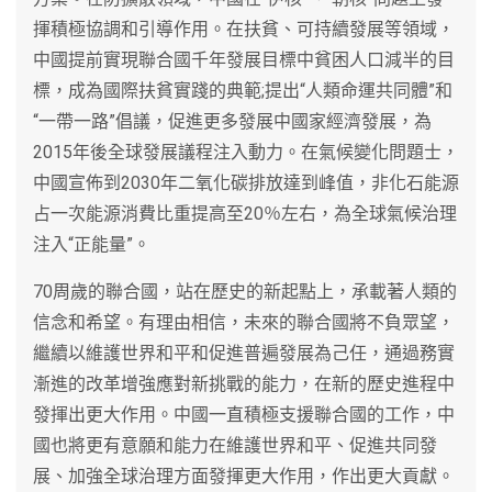
揮積極協調和引導作用。在扶貧、可持續發展等領域，
中國提前實現聯合國千年發展目標中貧困人口減半的目
標，成為國際扶貧實踐的典範;提出“人類命運共同體”和
“一帶一路”倡議，促進更多發展中國家經濟發展，為
2015年後全球發展議程注入動力。在氣候變化問題士，
中國宣佈到2030年二氧化碳排放達到峰值，非化石能源
占一次能源消費比重提高至20％左右，為全球氣候治理
注入“正能量”。
70周歲的聯合國，站在歷史的新起點上，承載著人類的
信念和希望。有理由相信，未來的聯合國將不負眾望，
繼續以維護世界和平和促進普遍發展為己任，通過務實
漸進的改革增強應對新挑戰的能力，在新的歷史進程中
發揮出更大作用。中國一直積極支援聯合國的工作，中
國也將更有意願和能力在維護世界和平、促進共同發
展、加強全球治理方面發揮更大作用，作出更大貢獻。