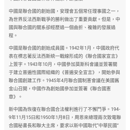
中國是聯合國的創始國，安理會五個常任理事國之一，
為世界反法西斯戰爭的勝利做出了重要貢獻。但是，中
國與聯合國的關系卻經歷過一個曲折、複雜的發展過
程。
中國是聯合國的創始成員國。1942年1月，中國政府代
表在標志著反法西斯統一戰線形成的《聯合國家宣言》
上簽字。1943年10月，中國參加莫斯科會議並簽署關
于建立普遍性國際組織的《普遍安全宣言》，開始參與
聯合國創建工作。1945年4月聯合國制憲會議在美國舊
金山召開，中國作為創始國參加並簽署《聯合國憲
章》。
新中國為恢復在聯合國合法權利進行了不懈鬥爭。194-
9年11月15曰和1950年1月8日，周恩來總理兩次致電聯
合國秘書長和聯大主席，要求以新中國取代“中華民國”