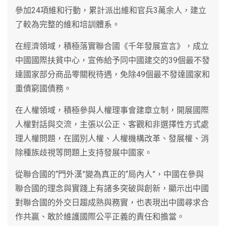
參加24項維和行動，累計派出維和官兵3萬余人，建立
了較為完整的維和培訓體系。
在經濟領域，積極落實聯合國《千年發展宣言》，成立
中國國際扶貧中心，宣佈給予同中國建交的39個最不發
達國家部分商品零關稅待遇，免除49個最不發達國家和
重債窮國債務。
在人權領域，積極參與人權理事會建章立制，開展國際
人權對話與交流，主張以公正、客觀和非選擇性方式處
理人權問題，在國別人權、人權機構改革、發展權、消
除種族歧視等問題上支持發展中國家。
從聯合國的“門外漢”變為真正的“局內人”，中國在參與
聯合國的理念與實踐上有諸多突破與創新，顯示出中國
對聯合國的外交日趨成熟與務實，也表現出中國尋求合
作共贏、敢於維護國際公平正義的責任和擔當。