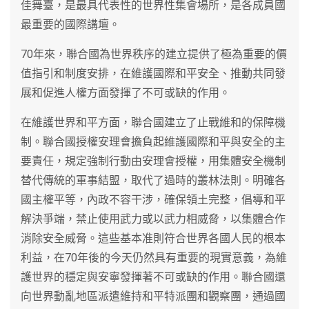
佳舞臺，是最具代表性的世界性集會場所，是各成員國
最重要的國際講壇。
70年來，聯合國為世界秩序的建立提供了極為重要的價
值指引和制度安排，在維護國際和平安全、推動共同發
展和促進人權方面發揮了不可或缺的作用。
在維護世界和平方面，聯合國建立了止戰維和的保障機
制。聯合國授權安理會擔負起維護國際和平與安全的主
要責任，規定強制行動由安理會授權，用集體安全機制
替代傳統的軍事結盟，取代了過時的叢林法則。明確各
國主權平等，內政不容干涉，確保領土完整，倡導和平
解決爭端，禁止使用武力或以武力相威脅，以集體合作
消除安全威脅。這些基本准則符合世界各國人民的根本
利益，在70年後的今天仍然具有重要的現實意義，為維
護世界的穩定與安寧發揮著不可或缺的作用。聯合國還
向世界動亂地區派遣維持和平特派團和觀察團，通過國