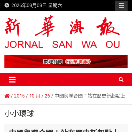
Skip
2026年08月08日 星期六
to
content
新華澳報
2015
10 月
26
中國與聯合國：站在歷史新起點上
小小環球