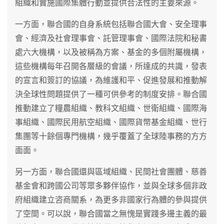
組織和實施國際集體行動並提供合法性的主要來源。
一方面，聯合國的自身系統包括聯合國大會、安全理事
會、經濟及社會理事會、託管理事會、國際法院和秘書
處六大機構，以及被稱為方案、基金的多個附屬機構，
這些機構每年召開各層級的會議，所達成的共識，發表
的宣言和簽訂的協議，為維護和平、促進發展和推動解
決全球性問題提供了一種可供參考的制度安排。聯合國
推動建立了糧農組織、教科文組織、世衛組織、國際海
事組織、國際民用航空組織、國際貨幣基金組織、世行
集團等十餘個專門機構，幾乎覆蓋了全球陸事務的方方
面面。
另一方面，聯合國還與區域組織、民間社會團體、慈善
基金會和跨國公司等眾多夥伴協作，並與全球多個非政
府組織建立咨商關系，為更多非國家行為體的參與提供
了空間。可以說，聯合國當之無愧是實踐多邊主義的最