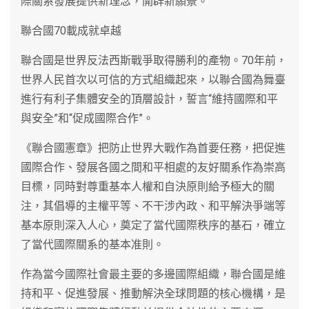
際關系發展提供新理念，開辟新願景。
聯合國70載成就卓越
聯合國是世界反法西斯戰爭取得勝利的產物。70年前，
世界人民首次以可信的方式組織起來，以聯合國為舞臺
進行有利子集體安全的頂層設計，誓言“維持國際和平
與安全”和“促成國際合作”。
《聯合國憲章》把防止世界大戰作為首要任務，把促進
國際合作、發展各國之間和平相處的友好關系作為崇高
目標，同時對尊重基本人權和自決原則給予極大的關
注，其倡導的主權平等、不干涉內政、和平解決爭端等
基本原則深入人心，奠定了當代國際秩序的基石，確立
了當代國際關系的基本准則。
作為當今國際社會最主要的多邊國際組織，聯合國是維
持和平、促進發展、推動解決全球問題的核心機構，是