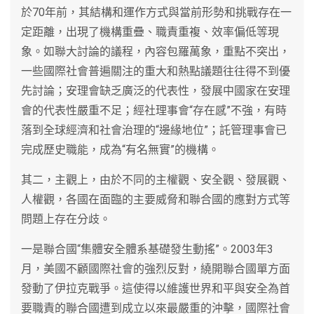
於70年前，其結構和運作方式與當前形勢和挑戰存在一
定距離，出現了機構重疊、職責重複、效率偏低等現
象。如聯大討論的議程，內容包羅萬象，重點不突出，
一些國際社會普遍關注的重大和熱點議題往往得不到優
先討論；安理會缺乏廣泛的代表性，發展中國家在安理
會的代表性嚴重不足；經社理事會“存在感”不強，有時
落到全球經濟和社會治理的“邊緣地位”；託管理事會已
完成歷史職能，成為“有名無實”的機構。
其二，主觀上，由於不同的主權觀、安全觀、發展觀、
人權觀，各國在面臨的主要威脅和聯合國的應對方式等
問題上存在分歧。
一是聯合國“集體安全體系基礎發生動搖”。2003年3
月，美國不顧國際社會的強烈反對，繞開聯合國單方面
發動了伊拉克戰爭。這使得以維護世界和平與安全為首
要職責的聯合國遭到成立以來最嚴重的沖擊，國際社會