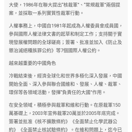
大使，1986年在聯大提出“核裁軍”、“常規裁軍”兩個提
案，並採取一系列實質性裁軍行動。
人權事務上，中國自1981年起成為人權委員會成員國，
參與國際人權法律文書的起草和制定工作；支持關于實
現發展權問題的全球磋商；簽署、批准並加入《防止及
懲治滅絕種族罪公約》等7個國際人權公約。
越來越重要的中國角色
冷戰結束後，經濟全球化和世界多極化深入發展，中國
開始全面、深入參與聯合國維和、發展、人權、裁軍、
環保等各領域活動，發揮“負責任的大國”作用。
在安全領域，積極參與裁軍和維和行動。在原裁軍150
萬基礎上，2003年宣佈裁軍20萬並於2005年底完成。
簽署並批准《核不擴散條約》《全面禁止化學武器公
約》《全面禁止核試驗條約》。在維和問題上，迄今已