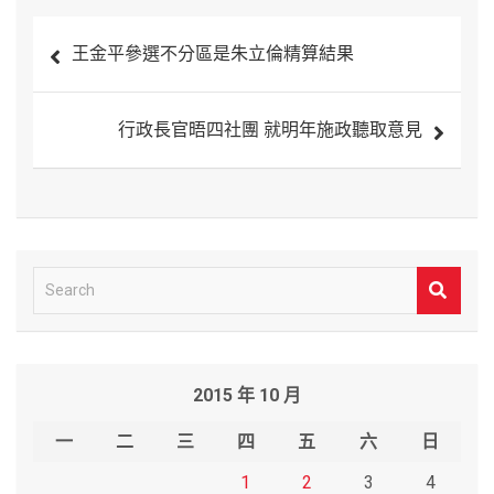
文
王金平參選不分區是朱立倫精算結果
章
導
行政長官晤四社團 就明年施政聽取意見
覽
S
e
a
r
2015 年 10 月
c
h
一
二
三
四
五
六
日
1
2
3
4