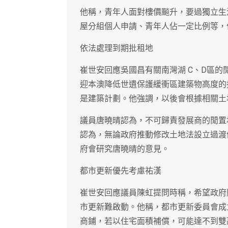
他稱，青年人面對樓價飈升，要過獨立生
屋分組個人申請、青年人佔一定比例等，
依法處理到期批租地
崔世安回應吳國昌有關南灣湖 C、D區
迎本澳降低世遺保護緩衝區建築物高度的
是建築計劃。他強調，以後會根據相關土
議員唐曉晴認為，不可歸責發展商的閒置
認為，無論政府推動修改土地法設立過渡
府會研究唐曉晴的意見。
都市更新優先考慮祐漢
崔世安回應議員陳虹提問時稱，希望政府
市更新難啟動。他稱，都市更新委員會成
商鋪，若以住宅面積補償，可能達不到雙