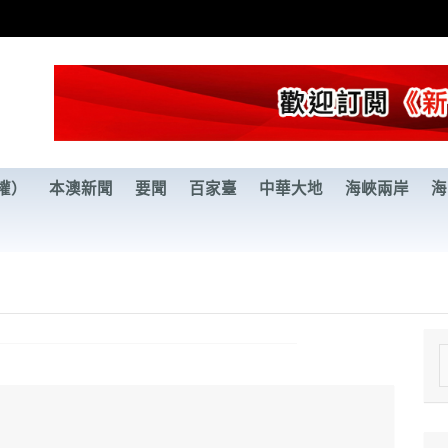
權）
本澳新聞
要聞
百家臺
中華大地
海峽兩岸
海
e
a
r