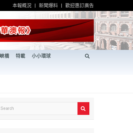
本報概況
新聞爆料
歡迎惠訂廣告
峽橋
特載
小小環球
S