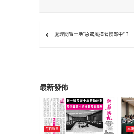
文
處理閒置土地“急驚風撞著慢郎中”？
章
導
覽
最新發佈
每日報章
本澳