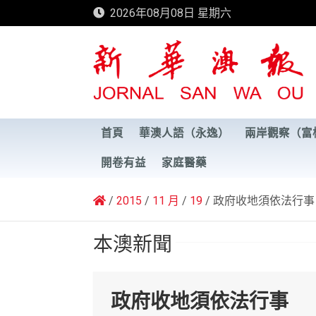
Skip
2026年08月08日 星期六
to
content
新華澳報
首頁
華澳人語（永逸）
兩岸觀察（富
開卷有益
家庭醫藥
2015
11 月
19
政府收地須依法行事
本澳新聞
政府收地須依法行事