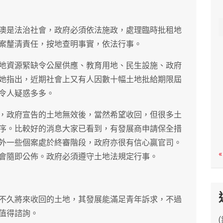
c
h
澳是法治社會，政府必須依法施政，處理臨時批租地
案釐清責任，按地查明事實，依法行事。
地資源緊缺令公屋供應、教育用地、民生設施、政府
她指出，近期社會上又有人因數十幅土地批給期限屆
令人疑惑多多。
，政府宣告的土地無效後，當然希望收回，但很多土
序。比較好的消息大家已看到，有發展商申請保全措
外一些個案處於終審階段，政府亦很有信心贏官司。
«
會隨即公佈。政府必須遵守土地法規定行事。
不久將來收回的土地，其發展能滿足青年訴求，不過
值得諮詢。