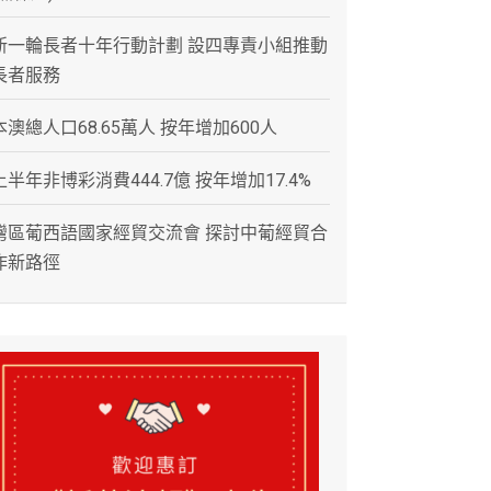
新一輪長者十年行動計劃 設四專責小組推動
長者服務
本澳總人口68.65萬人 按年增加600人
上半年非博彩消費444.7億 按年增加17.4%
灣區葡西語國家經貿交流會 探討中葡經貿合
作新路徑