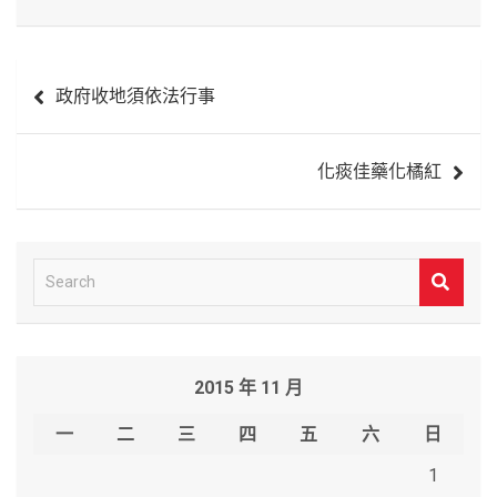
文
政府收地須依法行事
章
導
化痰佳藥化橘紅
覽
S
e
a
r
2015 年 11 月
c
h
一
二
三
四
五
六
日
1