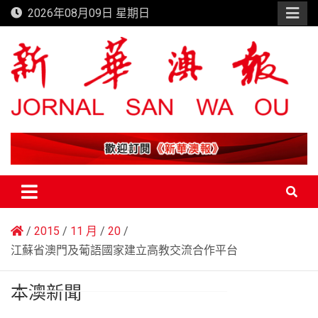
Skip
2026年08月09日 星期日
to
content
新華澳報
2015
11 月
20
江蘇省澳門及葡語國家建立高教交流合作平台
本澳新聞