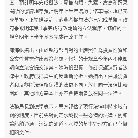
度，預計明年完成擬法；零售肉類、魚獲、禽鳥和蔬菜
場所的發牌規章預計明年上半年諮詢；修車場法規已完
成草擬，正準備諮詢；消費者權益法亦已完成草擬。政
府爭取明年第 1季完成行政範疇的立法程序，修訂的士
規章明年上半年基本完成行政工作。
陳海帆指出，由於執行部門對的士牌照作為投資性質和
公交性質需作出政策考慮，修訂的士規章今年內不能如
期向立法會提交法案。陳海帆證實，修訂保護消費者法
律中，政府已把當中的反壟斷分拆。她指出，保護消費
者和反壟斷法律所保護的法益不同，放在同一法律比較
困難，其他地方基本上亦不會把兩者放在同一法律。
法務局長劉德學表示，局方評估了現行法律中與水域有
關的制度，目前先對劃定水域後一些必備的法律，例如
讓船舶通過、污泥的涌道、水域的基本管理方面已草擬
相關文件。