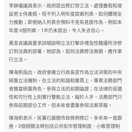
李靜儀議員表示，政府提出修訂勞工法，處理疊假和增
設男士侍產假，但不列入明年度提案列表，如何體現全
力推動；即使納入列表亦預料不見有甚麼作為，例如本
年度 6個列案，1半仍未提出，令人失去信心。
黃潔貞議員要求詳細說明立法打擊非禮及性騷擾所涉修
訂刑法典的部署，她認為，若刑法典修法無期，應作單
行立法。
陳海帆指出，政府會確立行政長官作為立法決策的中央
統籌立法機制，在立法的和諧和連貫上，專責法務部門
會擔當統籌角色，參與立法的前期論證；在法律的妥適
性和可行性上則實行雙軌立法，礙於人手，法務部門只
參與前期部分工作，但未來會盡量參與法案草擬。
陳海帆表示，民署已展開市政條例修訂，多年來一直跟
進。3個相關法規包括公共街市管理制度、小販管理制