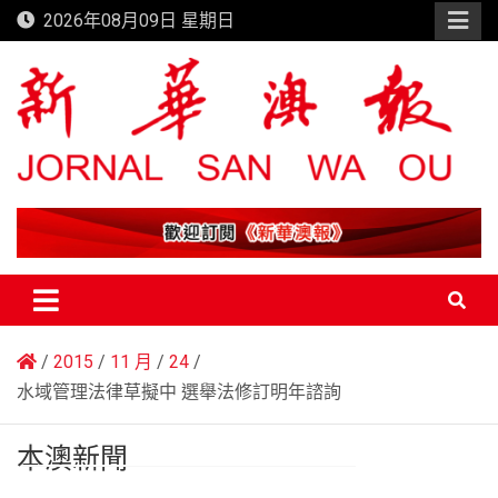
Skip
2026年08月09日 星期日
to
content
新華澳報
2015
11 月
24
水域管理法律草擬中 選舉法修訂明年諮詢
本澳新聞