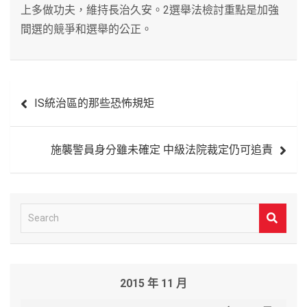
上多做功夫，維持長治久安。2選舉法檢討重點是加強
間選的競爭和選舉的公正。
文
IS統治區的那些恐怖規矩
章
導
施襲警員身分雖未確定 中級法院裁定仍可追責
覽
S
e
a
r
2015 年 11 月
c
h