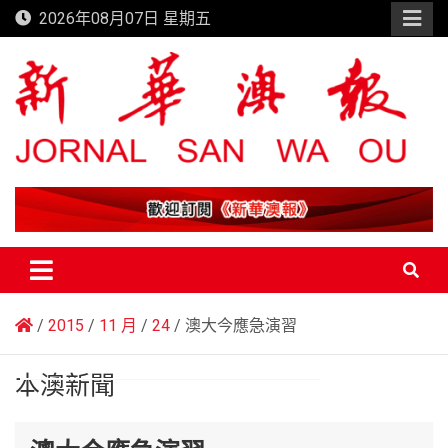
Skip
2026年08月07日 星期五
to
content
新華澳報
2015
11 月
24
澳大今應急演習
本澳新聞