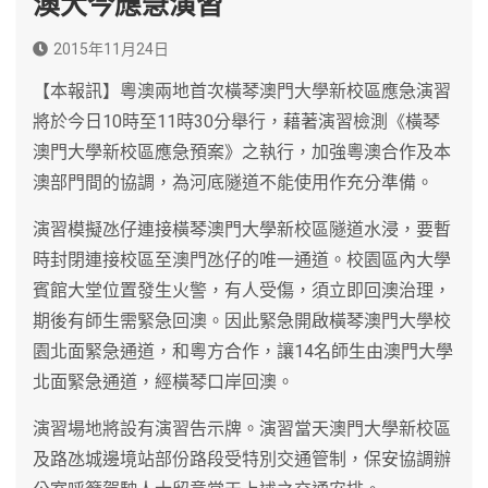
澳大今應急演習
2015年11月24日
【本報訊】粵澳兩地首次橫琴澳門大學新校區應急演習
將於今日10時至11時30分舉行，藉著演習檢測《橫琴
澳門大學新校區應急預案》之執行，加強粵澳合作及本
澳部門間的協調，為河底隧道不能使用作充分準備。
演習模擬氹仔連接橫琴澳門大學新校區隧道水浸，要暫
時封閉連接校區至澳門氹仔的唯一通道。校園區內大學
賓館大堂位置發生火警，有人受傷，須立即回澳治理，
期後有師生需緊急回澳。因此緊急開啟橫琴澳門大學校
園北面緊急通道，和粵方合作，讓14名師生由澳門大學
北面緊急通道，經橫琴口岸回澳。
演習場地將設有演習告示牌。演習當天澳門大學新校區
及路氹城邊境站部份路段受特別交通管制，保安協調辦