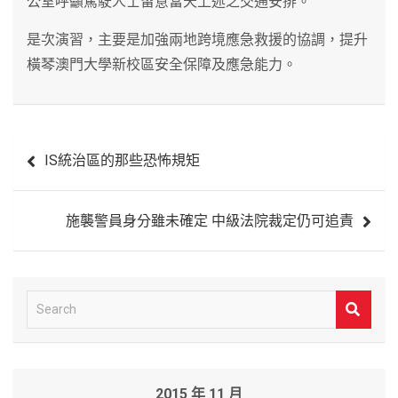
公室呼籲駕駛人士留意當天上述之交通安排。
是次演習，主要是加強兩地跨境應急救援的協調，提升
橫琴澳門大學新校區安全保障及應急能力。
文
IS統治區的那些恐怖規矩
章
導
施襲警員身分雖未確定 中級法院裁定仍可追責
覽
S
e
a
r
2015 年 11 月