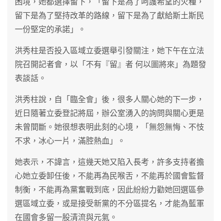
困境，她都選擇留下，「留下是為了呵護希望的火種，
留下是為了堅持改革的路線，留下是為了獻給斯土斯民
一份堅定的承諾」。
洪秀柱是否投入區域立委選舉引發關注，她下午在立法
院召開記者會，以「不有『留』者 何以圖將來」為題發
表談話。
洪秀柱說，自「臨全會」後，很多人關心她的下一步，
近日隨著立委登記將屆，辦公室湧入的詢問與關心更是
未曾間斷。她很想表明此刻的心境，「無怨無悔、不忮
不求，冰心一片，滿腔熱血」。
她表示，不諱言，這幾天她又陷入長考，許多支持者擔
心她立委卸任後，不能再為民喉舌，不能再於國會監督
制衡，不能再為黨奮戰到底，因此紛紛力勸她回選區參
選區域立委，或是接受新黨的不分區提名，才能為藍軍
在國會多留一股清流與元氣。