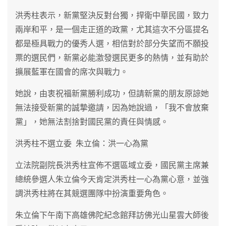
洪秀柱表示，新黨堅決反對台獨，捍衛中華民國，致力
兩岸和平，是一個走正道的政黨，尤其這次不分區提名
都是極具戰力的優秀人選，相信對於部分失望而不願投
票的選民們，新黨必能激發選民更多的熱情，並有助於
擴展藍軍在國會的席次與戰力。
她說，由衷祝福新黨勝利成功，但請新黨的朋友原諒她
無法接受新黨的誠摯邀請，因為她說過，「我不會放棄
黨」，她無法割捨對國民黨的責任與情感。
洪秀柱不選立委 朱立倫：洪一心為黨
立法院副院長洪秀柱宣佈不選區域立委，國民黨主席兼
總統參選人朱立倫今天肯定洪秀柱一心為黨心意，並強
調洪秀柱將在其競選團隊中扮演重要角色。
朱立倫下午南下高雄佛陀紀念館拜訪佛光山星雲大師後