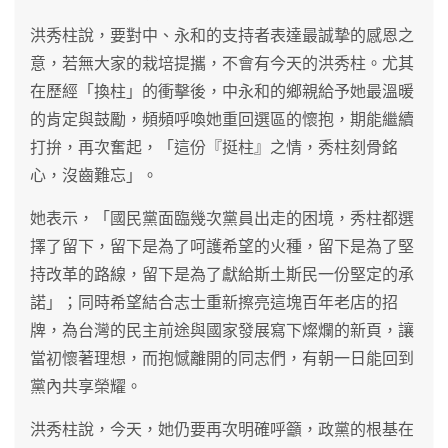
洪秀柱說，要對中、永和的支持者表達最誠摯的感恩之
意，若無大家的栽培提攜，不會有今天的洪秀柱。尤其
在歷經「換柱」的衝擊後，中永和的鄉親給予她最溫暖
的肯定與鼓勵，頻頻呼喚她重回選區的懷抱，期能繼續
打拚，再次奮起，「這份『挺柱』之情，秀柱刻骨銘
心，沒齒難忘」。
她表示，「國民黨面臨幾次黨員出走的困境，秀柱都選
擇了留下，留下是為了呵護希望的火種，留下是為了堅
持改革的路線，留下是為了獻給斯土斯民一份堅定的承
諾」；同時希望結合志士重新擦亮這塊百年老店的招
牌，為台灣的民主前途與國家發展寫下燦爛的新頁，讓
當初懷著理想，而抱憾離開的同志們，有朝一日能回到
黨內共享榮耀。
洪秀柱說，今天，她仍要再次明確呼籲，政黨的根基在