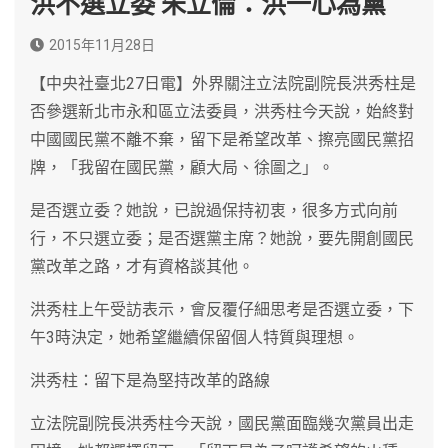
洪不選立委 朱立倫：洪一心為黨
2015年11月28日
【中央社臺北27日電】外界關注立法院副院長洪秀柱是
否參選新北市永和區立法委員，洪秀柱今天說，始終對
中國國民黨不離不棄，留下是希望改革、擦亮國民黨招
牌，「我留在國民黨，顧大局、徐圖之」。
是否選立委？她說，已說過保持初衷，很多方式向前
行，不只選立委；是否選黨主席？她說，要先開創國民
黨改革之路，才有資格談其他。
洪秀柱上午受訪表示，會反覆仔細思考是否選立委，下
午3時決定，她希望繼續保留個人特質與理想。
洪秀柱：留下是為堅持改革的路線
立法院副院長洪秀柱今天說，國民黨面臨幾次黨員出走