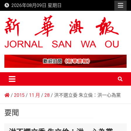
Skip
2026年08月09日 星期日
to
content
新華澳報
2015
11 月
28
洪不選立委 朱立倫：洪一心為黨
要聞