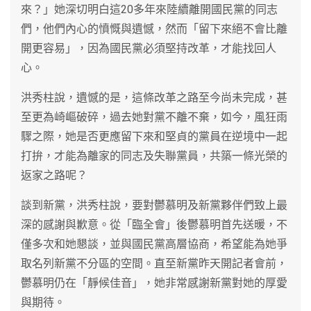
來？」她深切明白這20多年來陸續離開國民黨的同志
們，他們內心的憤慨與遺憾，然而「留下來絕不會比離
開更容易」，因為國民黨必須堅持改革，才能找回人
心。
洪秀柱說，遺憾的是，這條改革之路至今尚未完成，甚
至更為崎嶇破碎，過去她對黨不離不棄，如今，風狂雨
驟之際，她是否更應留下來和堅貞的黨員在逆境中一起
打拚，才能為離家的同志及失聯黨員，共築一條光榮的
返家之路呢？
談到新黨，洪秀柱說，要對鬱慕明及新黨夥伴們致上最
深的感謝與歉意。從「臨全會」後鬱慕明首先送暖，不
僅多次和她懇談，並與國民黨高層協商，希望能為她爭
取名列新黨不分區的空間。直至新黨昨天開記者會前，
鬱慕明仍在「靜候佳音」，她非常感謝新黨對她的厚愛
與期待。