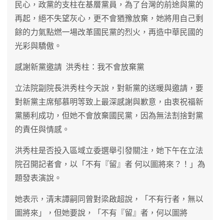
民心，政黨的支柱在基層黨員，為了台灣的前途與黨的
再起，絕不失望灰心，更不會猶豫放棄，她將用自己剩
餘的力氣點燃一場改革國民黨的烈火，再造中華民國的
光彩與驕傲。
感謝新黨邀請 洪秀柱：我不會放棄黨
立法院副院長洪秀柱今天說，對新黨的送暖與邀請，要
對新黨主席郁慕明等致上最深感謝與歉意，由衷祝福新
黨勝利成功，但她不會放棄國民黨，因為無法割捨對黨
的責任與情感。
洪秀柱是否投入區域立委選舉引發關注，她下午在立法
院召開記者會，以「不有『留』者 何以圖將來？！」為
題發表演說。
她表示，清末譚嗣同曾對梁啟超說，「不有行者，無以
圖將來」，但她要說，「不有『留』者，何以圖將