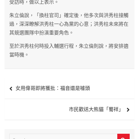
受訪時，做以上表示。
朱立倫說，「換柱官司」確定後，他多次與洪秀柱接觸
過，深深瞭解洪秀柱一心為黨的心意；洪秀柱未來將在
其競選團隊中扮演重要角色。
至於洪秀柱何時投入輔選行程，朱立倫則說，將安排適
當時機。
文
女用偉哥即將獲批：福音還是噱頭
章
導
市民歡送大熊貓「蜀祥」
覽
S