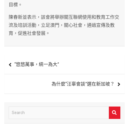
目標。
陳春新並表示，該會將舉辦關互聯網使用和教育工作交
流及培訓活動，立足澳門，關心社會，通過宣傳及教
育，促進社會發展。
文
“悠悠萬事，統一為大”
章
導
為什麼“汪辜會談”選在新加坡？
覽
S
e
a