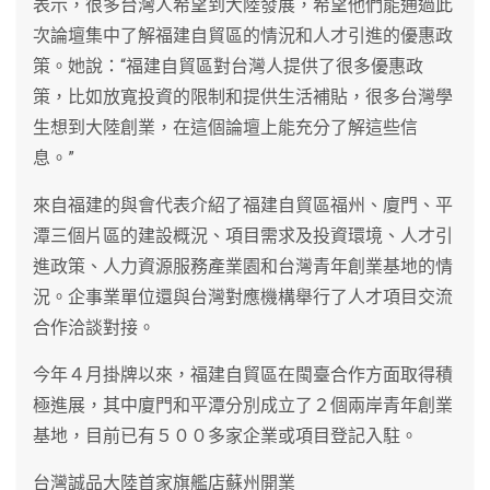
表示，很多台灣人希望到大陸發展，希望他們能通過此
次論壇集中了解福建自貿區的情況和人才引進的優惠政
策。她說：“福建自貿區對台灣人提供了很多優惠政
策，比如放寬投資的限制和提供生活補貼，很多台灣學
生想到大陸創業，在這個論壇上能充分了解這些信
息。”
來自福建的與會代表介紹了福建自貿區福州、廈門、平
潭三個片區的建設概況、項目需求及投資環境、人才引
進政策、人力資源服務產業園和台灣青年創業基地的情
況。企事業單位還與台灣對應機構舉行了人才項目交流
合作洽談對接。
今年４月掛牌以來，福建自貿區在閩臺合作方面取得積
極進展，其中廈門和平潭分別成立了２個兩岸青年創業
基地，目前已有５００多家企業或項目登記入駐。
台灣誠品大陸首家旗艦店蘇州開業