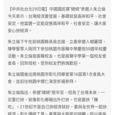
【中央社台北29日電】中國國民黨“總統”參選人朱立倫
今天表示，台灣經濟要發展，基礎就是兩岸和平、社會
安定，他當選一定能促進兩岸和平、社會安定，讓大家
安心拚經濟。
朱立倫下午在前桃園縣長吳志揚、立委參選人楊麗環、
陳學聖等人陪同下參加桃園市振聲中學慶祝50週年校慶
活動。朱立倫是振聲校友，也是振聲中學第一屆校友會
會長，回到母校，受到校友們熱情歡迎。
朱立倫隨後出席桃園市彰化同鄉會第16屆第1次會員大
會，並前往桃園中壢仁海宮祈福參拜。
朱立倫指出，參選“總統”很辛苦，但為了台灣未來，一
定要打拚，就像彰化鄉親出外打拚，也是要拚「賺
吃」。21世紀不是自己拚經濟就好，要與全世界一起拚
經濟，彰化傳統工業、產業與大陸密切接觸，所以兩岸