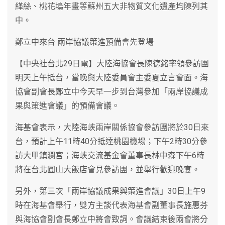
緙絲、桃花塢年畫等蘇州五大非物質文化遺產均陳列其
中。
鄭立中來台 兩岸協議策進預備會先登場
【中央社台北29日電】大陸海協會長陳德銘率領參訪團
明天上午抵台，當晚與大陸委員會主委夏立言會面。海
協會副會長鄭立中今天早一步到台灣參加「兩岸協議成
果與策進會議」的預備會議。
海基會表示，大陸海峽兩岸關係協會參訪團將於30日來
台，預計上午11時40分抵達桃園機場；下午2時30分參
訪大甲鎮瀾宮；海峽交流基金會董事長林中森下午6時
將在台北圓山大飯店會見參訪團，並舉行歡迎晚宴。
另外，第三次「兩岸協議成果與策進會議」30日上午9
時在海基會舉行，雙方主談代表海基會副董事長施惠芬
與海協會副會長鄭立中將會致詞。會議結束後兩會將分