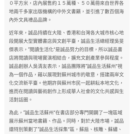
０平方米，店內展售約１５萬種、５０萬冊來自世界各
地兩千多家出版機構的中外文書籍，並引進了數百個海
內外文具禮品品牌。
近年來，誠品持續在大陸、香港和台灣各大城市核心地
段開展大型實體書店與文創平臺，誠品生活總經理吳旻
傑表示，“閱讀生活化”是誠品努力的目標，所以誠品書
店將閱讀與現場實演相結合，擴充文創產業參與程度。
誠品創辦人吳清友表示，誠品團隊將“誠品生活蘇州”視
為一個作品，藉以展現對蘇州城市的敬意，搭建兩岸文
化交流新平臺。他期許與蘇州市民一起耕耘本地文化，
進而在閱讀與藝術創作上形成華人社會的文化共感與生
活對話圈。
為此，“誠品生活蘇州”在書店部分專門開闢了一塊區域
展示蘇州當地書籍、作品。同時，對於大陸市場，誠品
還特別策劃了“誠品生活採集”區，蘇扇、核雕、蘇繡、