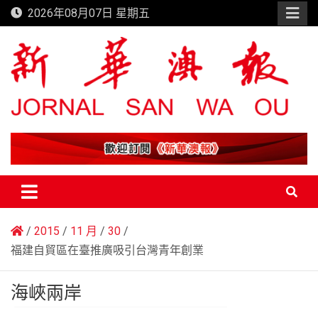
Skip
2026年08月07日 星期五
to
content
新華澳報
2015
11 月
30
福建自貿區在臺推廣吸引台灣青年創業
海峽兩岸