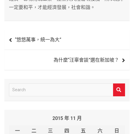
一定要和平，才能經濟發展，社會和諧。
文
“悠悠萬事，統一為大”
章
導
為什麼“汪辜會談”選在新加坡？
覽
S
e
a
r
2015 年 11 月
c
h
一
二
三
四
五
六
日