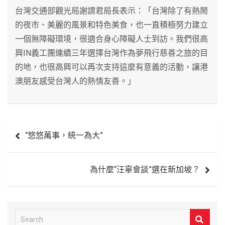
台灣交通部觀光局謝謂君局長表示：「台灣除了有熱鬧
的夜市、美麗的風景和特色美食，也一直積極努力建立
一個無障礙環境，很適合身心障礙人士到訪。我們很高
興IN義工團連續三年選擇台灣作為夢飛行慈善之旅的目
的地，也很高興可以再次支持這麼有意義的活動，讓港
澳朋友感受台灣人的熱情友善。」
文
“悠悠萬事，統一為大”
章
導
為什麼“汪辜會談”選在新加坡？
覽
S