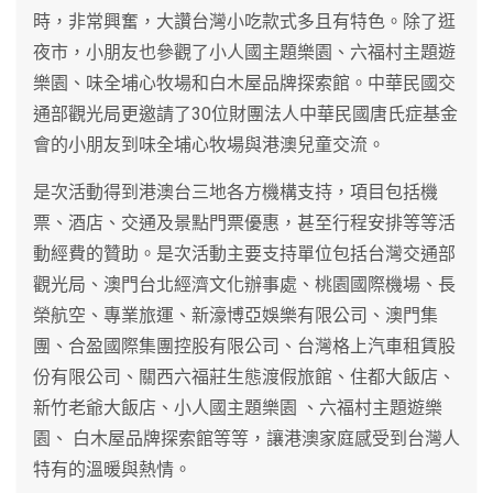
時，非常興奮，大讚台灣小吃款式多且有特色。除了逛
夜市，小朋友也參觀了小人國主題樂園、六福村主題遊
樂園、味全埔心牧場和白木屋品牌探索館。中華民國交
通部觀光局更邀請了30位財團法人中華民國唐氏症基金
會的小朋友到味全埔心牧場與港澳兒童交流。
是次活動得到港澳台三地各方機構支持，項目包括機
票、酒店、交通及景點門票優惠，甚至行程安排等等活
動經費的贊助。是次活動主要支持單位包括台灣交通部
觀光局、澳門台北經濟文化辦事處、桃園國際機場、長
榮航空、專業旅運、新濠博亞娛樂有限公司、澳門集
團、合盈國際集團控股有限公司、台灣格上汽車租賃股
份有限公司、關西六福莊生態渡假旅館、住都大飯店、
新竹老爺大飯店、小人國主題樂園 、六福村主題遊樂
園、 白木屋品牌探索館等等，讓港澳家庭感受到台灣人
特有的溫暖與熱情。