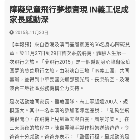
障礙兒童飛行夢想實現 IN義工促成
家長感動深
2015年11月30日
【本報訊】來自香港及澳門基層家庭的56名身心障礙兒
童，於11月27日到29日首次乘搭飛機，體驗人生第一
次飛行之旅。「夢飛行2015」是一個幫助身心障礙家庭
圓夢的慈善飛行之旅，由港澳台三地「IN義工團」共同
籌辦，並得到中華民國交通部觀光局、長榮航空、及港
澳台三地社區服務機構全力支持。
是次活動連同家長、醫療團隊、志工等超過200人，規
模龐大。其中一名本澳的參加者陳嘉麗說：「能夠坐飛
機很開心，在飛機上見到藍天與白雲，風景好美。」在
三天兩夜的旅程中，陳嘉麗親手製作相架送給爸爸，令
爸爸十分感動。爸爸亦表示：「整個行程，最感動的是