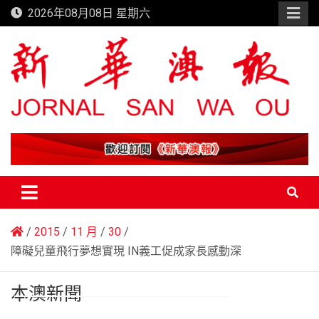
Skip
2026年08月08日 星期六
to
content
新華澳報
2015
11 月
30
障礙兒童飛行夢想實現 IN義工促成家長感動深
本澳新聞