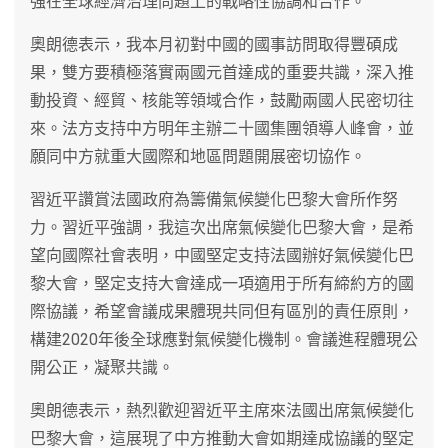
強在全球經濟治理問題上的戰略性協調和合作。
奧朗德表示，我本月初對中國的國事訪問取得豐碩成
果，雙方要積極落實兩國元首達成的重要共識，深入推
動投資、經貿、核能等領域合作，鼓勵兩國人民密切往
來。法方支持中方明年主辦二十國集團領導人峰會，並
願同中方就重大國際和地區問題開展密切協作。
習近平讚賞法國政府為籌備氣候變化巴黎大會所作努
力。習近平強調，我這次出席氣候變化巴黎大會，是希
望向國際社會表明，中國堅定支持法國辦好氣候變化巴
黎大會，堅定支持大會達成一項適用于所有締約方的國
際協議，希望會議成果體現共同但有區別的責任原則，
構建2020年後全球應對氣候變化機制。會議進程體現公
開公正，凝聚共識。
奧朗德表示，熱烈歡迎習近平主席來法國出席氣候變化
巴黎大會，這展現了中方推動大會如期達成協議的堅定