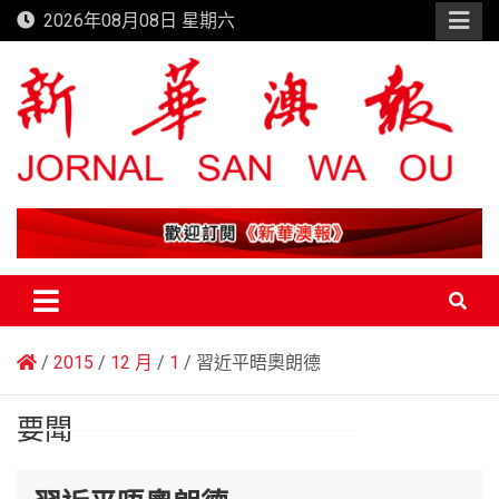
Skip
2026年08月08日 星期六
to
content
新華澳報
2015
12 月
1
習近平晤奧朗德
要聞