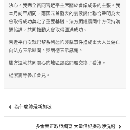
決心。我完全贊同習近平主席關於會議成果的主張。我
本月訪華期間，兩國元首發表的氣候變化聯合聲明為大
會取得成功奠定了重要基礎。法方願繼續同中方保持溝
通協調，共同推動大會取得圓滿成功。
習近平再次就巴黎系列恐怖襲擊事件造成重大人員傷亡
向法方表示慰問。奧朗德表示感謝。
雙方還就共同關心的地區熱點問題交換了看法。
楊潔篪等參加會見。
文
為什麼總是新加坡
章
導
多金案正取證調查 大量借記提款涉洗錢
覽