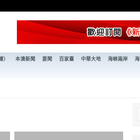
權）
本澳新聞
要聞
百家臺
中華大地
海峽兩岸
海
e
a
r