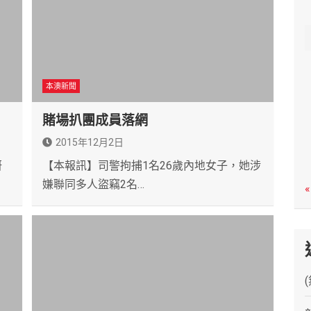
c
h
本澳新聞
賭場扒團成員落網
2015年12月2日
研
【本報訊】司警拘捕1名26歲內地女子，她涉
嫌聯同多人盜竊2名…
«