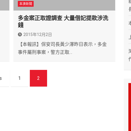
本澳新聞
多金案正取證調查 大量借記提款涉洗
錢
2015年12月2日
【本報訊】保安司長黃少澤昨日表示，多金
事件屬刑事案，警方正取…
s
1
2