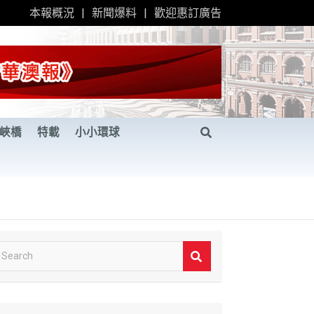
本報概況
新聞爆料
歡迎惠訂廣告
峽橋
特載
小小環球
S