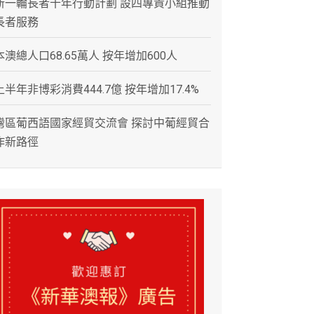
新一輪長者十年行動計劃 設四專責小組推動
長者服務
本澳總人口68.65萬人 按年增加600人
上半年非博彩消費444.7億 按年增加17.4%
灣區葡西語國家經貿交流會 探討中葡經貿合
作新路徑