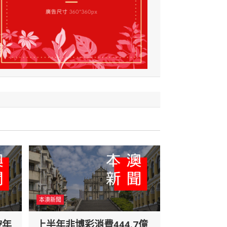
本澳新聞
按年
上半年非博彩消費444.7億