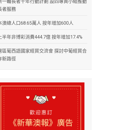
新一輪長者十年行動計劃 設四專責小組推動
長者服務
本澳總人口68.65萬人 按年增加600人
上半年非博彩消費444.7億 按年增加17.4%
灣區葡西語國家經貿交流會 探討中葡經貿合
作新路徑