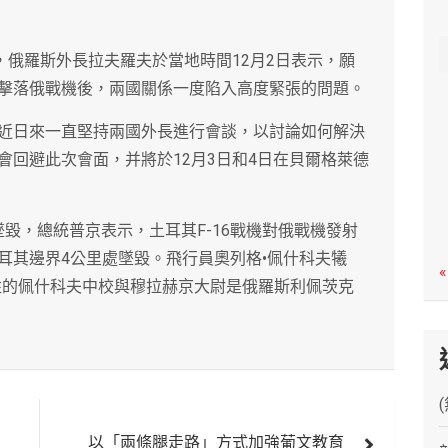
c
h
，俄羅斯外長拉夫羅夫於當地時間12月2日表示，願
擊落俄戰機後，兩國關係一度陷入高度緊張的問題。
近日來一直堅持兩國外長進行會談，以討論如何解決
會回避此次會面，并將於12月3日和4日在貝爾格萊德
墜毀，總統普京表示，土耳其F-16戰機對俄戰機發射
耳其邊界4公里處墜毀。飛行員奧列格•佩什科夫犧
«
牲的佩什科夫中校與穆拉赫京大尉是俄羅斯利佩茨克
以「兩條腿走路」方式加強葡文教育