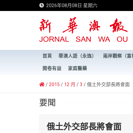
Skip
2026年08月08日 星期六
to
content
新華澳報
首頁
華澳人語（永逸）
兩岸觀察（富
開卷有益
家庭醫藥
2015
12 月
3
俄土外交部長將會面
要聞
俄土外交部長將會面