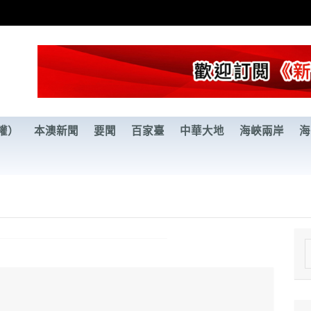
權）
本澳新聞
要聞
百家臺
中華大地
海峽兩岸
海
e
a
r