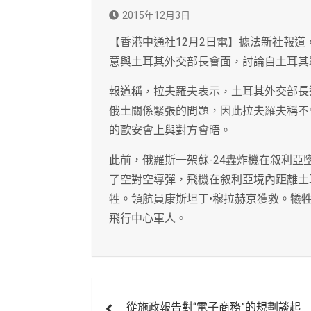
2015年12月3日
【香港中通社12月2日電】據法新社報道
意與土耳其外交部長會面，討論自土耳其
報道稱，拉夫羅夫表示，土耳其外交部長
俄土關係緊張的問題，因此拉夫羅夫稱不
的歐安會上與對方會晤。
此前，俄羅斯一架蘇-24轟炸機在叙利亞
了空對空導彈，飛機在叙利亞境內距離土
牲。領航員康斯坦丁•穆拉赫京獲救。犧
飛行中心軍人。
文
從施政報告對“電子商務”的規劃談起