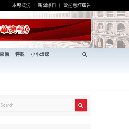
本報概況
新聞爆料
歡迎惠訂廣告
峽橋
特載
小小環球
S