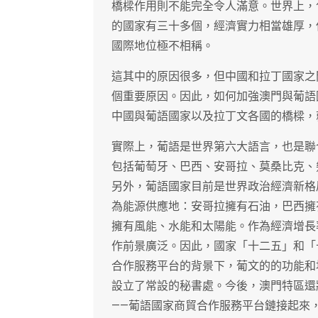
橋樑作用則不能完全令人滿意。世界上，
的國家有三十多個，經濟實力相當雄厚，
國際地位極不相稱。
這其中的原因很多，但中國和拉丁國家之
個重要原因。因此，如何加強澳門與葡語
中國與葡語國家以及拉丁文各國的橋樑，
實際上，葡語是世界第六大語言，也是聯
包括葡萄牙、巴西、安哥拉、莫桑比克、
另外，葡語國家目前是世界政治經濟新格
為能源供應地：安哥拉擁有石油，巴西擁
擁有風能、水能和太陽能。作為經濟增長
作前景廣泛。因此，國家「十二五」和「
合作服務平台的背景下，葡文的的功能和
設立了常設的秘書處。今後，澳門特區還
——葡語國家商貿合作服務平台鏈接起來