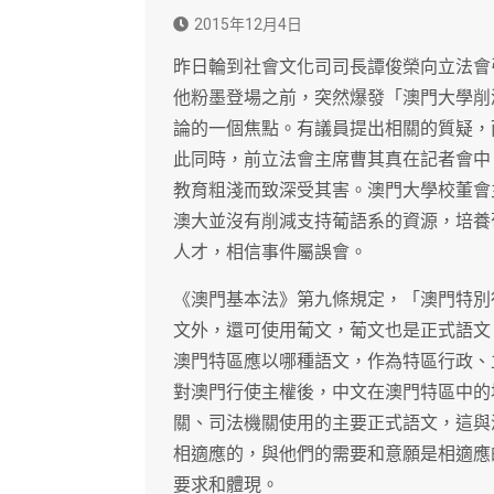
2015年12月4日
昨日輪到社會文化司司長譚俊榮向立法會
他粉墨登場之前，突然爆發「澳門大學削
論的一個焦點。有議員提出相關的質疑，
此同時，前立法會主席曹其真在記者會中
教育粗淺而致深受其害。澳門大學校董會
澳大並沒有削減支持葡語系的資源，培養
人才，相信事件屬誤會。
《澳門基本法》第九條規定，「澳門特別
文外，還可使用葡文，葡文也是正式語文
澳門特區應以哪種語文，作為特區行政、
對澳門行使主權後，中文在澳門特區中的
關、司法機關使用的主要正式語文，這與
相適應的，與他們的需要和意願是相適應
要求和體現。