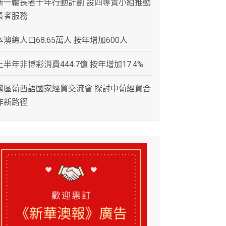
新一輪長者十年行動計劃 設四專責小組推動
長者服務
本澳總人口68.65萬人 按年增加600人
上半年非博彩消費444.7億 按年增加17.4%
灣區葡西語國家經貿交流會 探討中葡經貿合
作新路徑