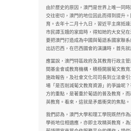
由於歷史的原因，澳門是世界上唯一同時
交往密切，澳門的地位因此而得到提升。
育。去年十二月十九日，習近平主席抵達
市民譚玉娥的家庭時，得知她的大女兒在
要把澳門打造成為中國與葡語系國家聯系
出訪巴西，在巴西國會的演講時，首先就
應當說，澳門特區政府及其教育行政主管
間基金會或教育機構，積極開展葡文教育
施政報告，及社會文化司司長到立法會引
場「是否削減葡文教育資源」的爭論呢？
方的重點，是著重於葡語的普及教育，而
英教育。看來，這就是矛盾衝突的焦點。
我們認為，澳門大學和理工學院既然作為
學術地位相適應，亦即主攻精英教育，為
葡語國家商貿合作服務平台的運作，提供