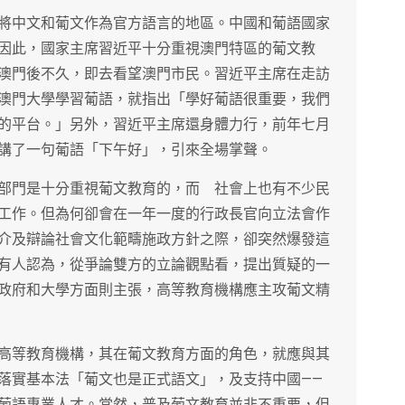
將中文和葡文作為官方語言的地區。中國和葡語國家
因此，國家主席習近平十分重視澳門特區的葡文教
澳門後不久，即去看望澳門市民。習近平主席在走訪
澳門大學學習葡語，就指出「學好葡語很重要，我們
的平台。」另外，習近平主席還身體力行，前年七月
講了一句葡語「下午好」，引來全場掌聲。
部門是十分重視葡文教育的，而 社會上也有不少民
工作。但為何卻會在一年一度的行政長官向立法會作
介及辯論社會文化範疇施政方針之際，卻突然爆發這
有人認為，從爭論雙方的立論觀點看，提出質疑的一
政府和大學方面則主張，高等教育機構應主攻葡文精
高等教育機構，其在葡文教育方面的角色，就應與其
落實基本法「葡文也是正式語文」，及支持中國——
葡語專業人才。當然，普及葡文教育並非不重要，但