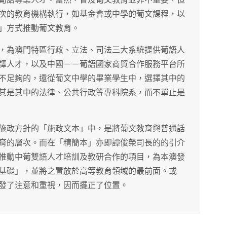
次的教育機構執行，如基金會或中學的葡文課程，以
」方式推動葡文教育。
，為澳門特區行政、立法、司法三大系統提供葡語人
譯人才，以及中國－－葡語國家商貿合作服務平台所
不足夠的，還從葡文中學的畢業學生中，選擇其中的
其是其中的法律、公共行政等專科院系，而不單止是
施政方針的「施政文本」中，是將葡文教育與普通話
育的層次。而在「精簡本」亦即譚俊榮司長的的引介
推動中葡雙語人才培訓及教研合作的項目，為本澳發
基礎」，並將之置放於高等教育領域的最前面。或
發了注意和重視，因而擺正了位置。