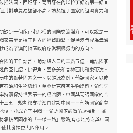
包括法國、西班牙、葡萄牙在內以拉丁語為第一語言
但其對華貿易額卻不高，這與拉丁國家的經濟實力和
間缺少一個像香港那樣的國際交流媒介，可以說是一
國家甚至是拉丁世界的經貿聯繫，促進澳門成為溝通
就成為了澳門特區政府應當積極努力的方向。
合國的工作語言，葡語總人口約二點五億，葡語國家
幾內亞比紹、佛得角、聖多美和普林西比和東蒂汶。
局中的顯著因素之一。以能源為例，葡語國家可以成
有石油和生物燃料，莫桑比克擁有生物燃料，葡萄牙
率持續保持世界第一的經濟體，中國與葡語國家的合
十三五」規劃都支持澳門建設中國－－葡語國家商貿
地位，並成立了中國——葡語國家經貿論壇機制，還
將承接著國家的「一帶一路」戰略,有機地將之與中國
，使其發揮更大的作用。