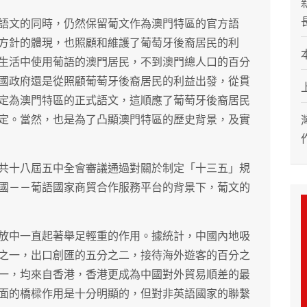
語文的同時，仍然保留葡文作為澳門特區的官方語
方針的體現，也照顧和維護了葡萄牙後裔居民的利
生活中使用葡語的澳門居民，不到澳門總人口的百分
國政府還是從照顧葡萄牙後裔居民的利益出發，從貫
定為澳門特區的正式語文，這順應了葡萄牙後裔居民
定。當然，也是為了凸顯澳門特區的歷史背景，及實
共十八屆五中全會審議通過對關於制定「十三五」規
國－－葡語國家商貿合作服務平台的背景下，葡文的
放中一直起著舉足輕重的作用。據統計，中國內地吸
之一，出口創匯的五分之二，接待海外遊客的百分之
一，均來自香港，香港更成為中國對外貿易順差的最
面的橋樑作用是十分明顯的，但對非英語國家的聯繫