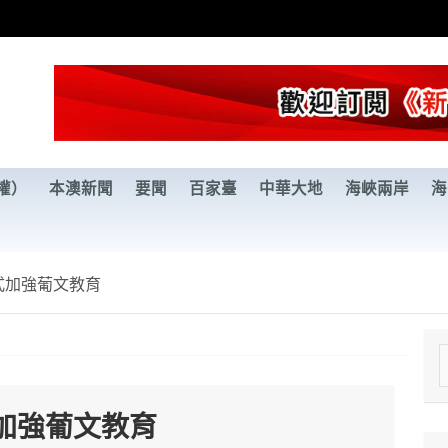
權）
本澳新聞
要聞
百家臺
中華大地
海峽兩岸
海
式加強葡文教育
e
a
加強葡文教育
r