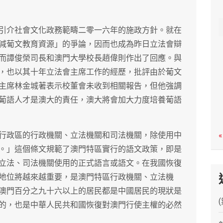
c
h
引介社會文化政務範疇二零一六年的施政方針。就在
減葡文教育資源」的爭論，因而也成為昨日立法會辯
而譚俊榮司長和澳門大學校長趙偉則作出了回應。與
，也以其十年立法會主席工作的經歷，批評由於葡文
主席林金城著表示校董會未收到相關報告，但他強調
葡語人才是澳大的責任，澳大將會加大力度培養葡語
行政區的行政機關、立法機關和司法機關，除使用中
«
。」這個條文規範了澳門特區實行的語文政策，即是
立法、司法機關使用的正式語言或語文。在我國恢復
地位將越來越重要，是澳門特區行政機關、立法機
澳門百分之九十六以上的居民都是中國居民的現狀是
的，也是中華人民共和國恢復對澳門行使主權的必然