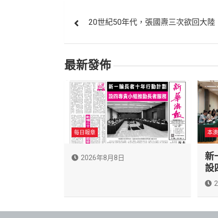
文
20世紀50年代，張國燾三次欲回大陸
章
導
最新發佈
覽
每日報章
本澳
新
2026年8月8日
設