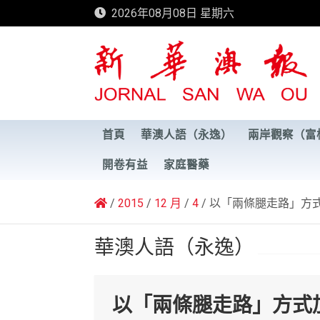
Skip
2026年08月08日 星期六
to
content
新華澳報
首頁
華澳人語（永逸）
兩岸觀察（富
開卷有益
家庭醫藥
2015
12 月
4
以「兩條腿走路」方
華澳人語（永逸）
以「兩條腿走路」方式